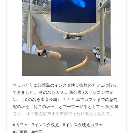
ちょっと前に江華島のインスタ映え抜群のカフェに行っ
てきました。 その名もカフェ 魚公園 /スサンコンウォ
ン。 (又の名を水産公園） ＊＊＊ 車でカフェまでの急勾
配の坂を「何この坂〜」とブーブー登るとカフェ 魚公園
です。 すぐ後を駐車する車が行ったり来たりなので、至
近距離から一枚。 カフェに入るとサメがどどぉ～ん。 ス
#
カフェ
#
インスタ映え
#
インスタ映えカフェ
クリーンは海中の泳いでいるカメや魚だったり、景色だ
#
江華島
#
韓国