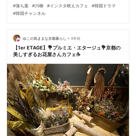
舗情報を見るPowered by ぐるなびr.gnavi.co.jp お店の
#
落ち葉
#
川柳
#
インスタ映えカフェ
#
韓国ドラマ
前でタクシーを降りると、 お店の方が道路に散らばっ
#
韓国チャンネル
た、🍂落ち葉🍂をはいていました。 丁度お店の前が吹き
溜まりになっているのか、大量の落ち葉で大変そうでし
た。 どんなに暖かいとは言え、やはり11月です。 間もな
く今年も終わりなんですね。 お…
•
ゆこの気ままな京都暮らし
6年前
【1er ETAGE】💐プルミエ・エタージュ💐京都の
美しすぎるお花屋さんカフェ☕️