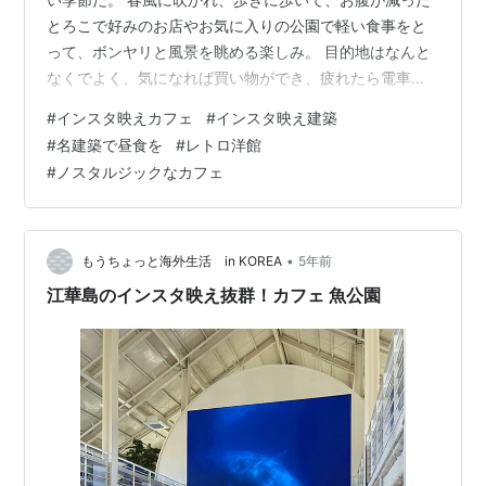
とろこで好みのお店やお気に入りの公園で軽い食事をと
って、ボンヤリと風景を眺める楽しみ。 目的地はなんと
なくでよく、気になれば買い物ができ、疲れたら電車移
動してもよく、洒落たお茶も、小粋なお酒も、煙りの立
#
インスタ映えカフェ
#
インスタ映え建築
ちこめる大衆居酒屋も楽しめるというアバウトなプラン
#
名建築で昼食を
#
レトロ洋館
の中に歴史的建造物巡りがプラスできる港町を持つ場所
#
ノスタルジックなカフェ
に私は住んでいる。 歴史的って、単に古いだけという場
合もあるが、外観は残しつつ中をリノベーションしてし
っかり使われていることの方が多いのではないだろうか
と思う。なんの用もないのだけれど、レトロす…
•
もうちょっと海外生活 in KOREA
5年前
江華島のインスタ映え抜群！カフェ 魚公園