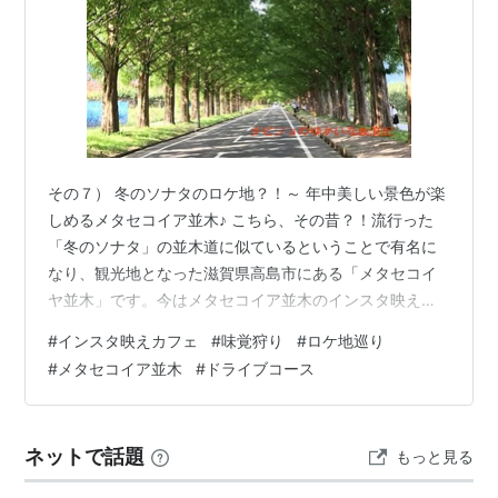
その７） 冬のソナタのロケ地？！～ 年中美しい景色が楽
しめるメタセコイア並木♪ こちら、その昔？！流行った
「冬のソナタ」の並木道に似ているということで有名に
なり、観光地となった滋賀県高島市にある「メタセコイ
ヤ並木」です。今はメタセコイア並木のインスタ映えス
ポットとして十分な知名度があり、人気となっています♪
#
インスタ映えカフェ
#
味覚狩り
#
ロケ地巡り
全長2.4ｋｍにわたって、約500本が植えられているとい
#
メタセコイア並木
#
ドライブコース
うから、圧巻です。 そもそもメタセコイアとは「化石植
物」と言われ、絶滅したと考えられていた植物だったそ
うでしたが、後に中国で自生しているのが確認されたそ
ネットで話題
もっと見る
うで、ヒノキ科の落葉針葉樹です。 高さが25～30ｍにも
なると言われており、ご覧の…