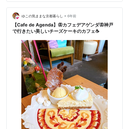
予約制でなくなりましたので、直接お店に伺う形です。
小さなカフェだから、混雑状況によっては入れないかも
知れないです。 今回は２組お客さんがいたの…
•
ゆこの気ままな京都暮らし
6年前
【Cafe de Agenda】🦋カフェデアゲンダ🦋神戸
で行きたい美しいチーズケーキのカフェ☕️