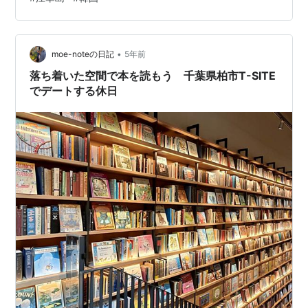
ったりと切り替わります。 店内はとても広々で天井の魚
がかわいいー。 ちょっと見づらいですが、床が海辺のよ
うに描かれていて、ボートの形の席もあります。 後ろに
注文カウンターがあり、 すぐ横にパンやケーキがたくさ
•
moe-noteの日記
5年前
ん並んでいます。 値段は…
落ち着いた空間で本を読もう 千葉県柏市T-SITE
でデートする休日