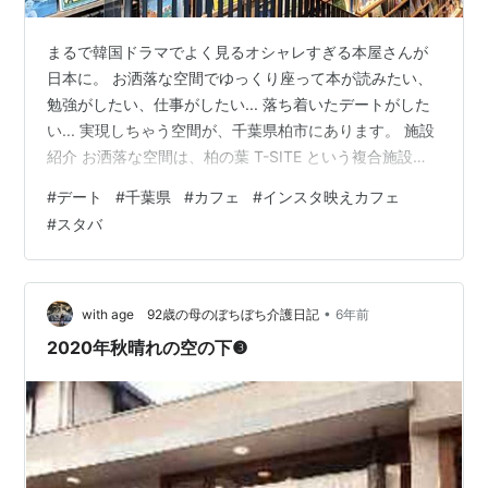
まるで韓国ドラマでよく見るオシャレすぎる本屋さんが
日本に。 お洒落な空間でゆっくり座って本が読みたい、
勉強がしたい、仕事がしたい... 落ち着いたデートがした
い... 実現しちゃう空間が、千葉県柏市にあります。 施設
紹介 お洒落な空間は、柏の葉 T-SITE という複合施設の
中に入っています。 スターバックスコーヒーと蔦屋書店
#
デート
#
千葉県
#
カフェ
#
インスタ映えカフェ
が一緒になっているので、座って本が読める、が実現し
#
スタバ
ちゃうんです。 スタバとツタヤ以外にも、shiroinu
cafe(ドッグカフェ)が併設されています。 愛犬を連れて
お洒落な空間で、本を読みながらくつろぐという、最高
な空間を作り上げることも○ そのほかにも、フォトスタ
•
with age 92歳の母のぼちぼち介護日記
6年前
ジオ…
2020年秋晴れの空の下❸