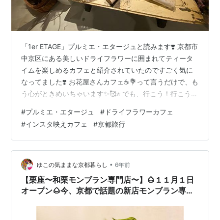
「1er ETAGE」プルミエ・エタージュと読みます❣️ 京都市
中京区にある美しいドライフラワーに囲まれてティータ
イムを楽しめるカフェと紹介されていたのですごく気に
なってました❣️ お花屋さんカフェ☕️💐って言うだけで、も
う心がときめいちゃいます✨🥰⭐︎ でも、行こう！行こう！
って思いながらも、いつも混んでるイメージで足が遠の
#
プルミエ・エタージュ
#
ドライフラワーカフェ
くカフェだったのです。 ある日曜日の夕方、たまたま近
#
インスタ映えカフェ
#
京都旅行
くを通りかかったので、覗いてみたら閉店１時間前位の
せいか席が空いていたので行ってみました。 以前は違う
場所にあって、去年に移転されたそうです。 その時は２
階にある店舗で、名前の「プルミエ・エタージュ」はフ
•
ゆこの気ままな京都暮らし
6年前
ランス語で２階っ…
【栗座〜和栗モンブラン専門店〜】🌰１１月１日
オープン🌰今、京都で話題の新店モンブラン専門
店へ行ってきた‼️