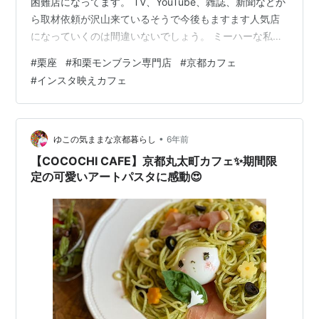
困難店になってます。 TV、YouTube、雑誌、新聞などか
ら取材依頼が沢山来ているそうで今後もますます人気店
になっていくのは間違いないでしょう。 ミーハーな私も
早速行って来ましたので、どんなんだったか？予約方法
#
栗座
#
和栗モンブラン専門店
#
京都カフェ
は？など詳しく書いてみたいと思います。 【現在の予約
#
インスタ映えカフェ
方法】 📍栗座のInstagramアカウントをフォローしてい
るコト。 📍毎平日に10組ずつの予約となる。 📍０時から
２０時にInstagramのダイレクトメッセージで応募した方
から抽選で１０組。 📍日時、時間、人数、電話番号、名
•
ゆこの気ままな京都暮らし
6年前
前の記…
【COCOCHI CAFE】京都丸太町カフェ✨期間限
定の可愛いアートパスタに感動😍