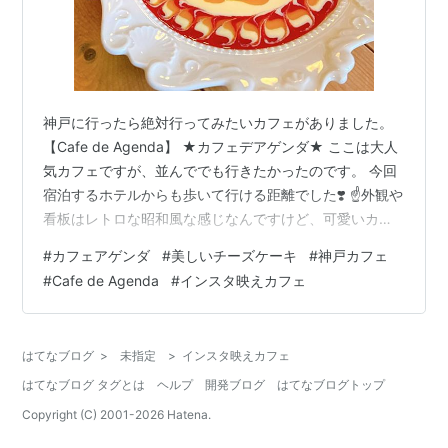
神戸に行ったら絶対行ってみたいカフェがありました。
【Cafe de Agenda】 ★カフェデアゲンダ★ ここは大人
気カフェですが、並んででも行きたかったのです。 今回
宿泊するホテルからも歩いて行ける距離でした❣️ ☝️外観や
看板はレトロな昭和風な感じなんですけど、可愛いカフ
ェなんです😍 ⚠️注意事項⚠️ こちらのお店は向かいの駐車
#
カフェアゲンダ
#
美しいチーズケーキ
#
神戸カフェ
場横に赤いコーンが置いてある場所からフェンス沿いに
#
Cafe de Agenda
#
インスタ映えカフェ
並んで待つのです。 窓からスタッフの方が見ていて、席
が空いたら並んでる皆さんを順番にお迎えに来てくれる
システムになっています。 3組待ちでしたがお迎えの時
はてなブログ
>
未指定
>
インスタ映えカフェ
は一斉に全員でお店に入れました。 ☝️急な階段を登って
はてなブログ タグとは
ヘルプ
開発ブログ
はてなブログトップ
二階に…
Copyright (C) 2001-
2026
Hatena.