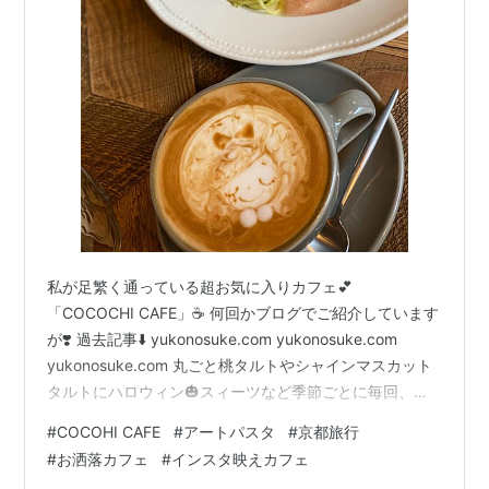
私が足繁く通っている超お気に入りカフェ💕
「COCOCHI CAFE」☕️ 何回かブログでご紹介しています
が❣️ 過去記事⬇️ yukonosuke.com yukonosuke.com
yukonosuke.com 丸ごと桃タルトやシャインマスカット
タルトにハロウィン🎃スィーツなど季節ごとに毎回、他
にはないオリジナルなスィーツを出してくれます。 今回
#
COCOHI CAFE
#
アートパスタ
#
京都旅行
は、今月１１月限定の可愛らしい「アートパスタ」を食
#
お洒落カフェ
#
インスタ映えカフェ
べに行きました💚 以前は予約制だったのですが、現在は