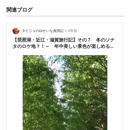
関連ブログ
•
タビジョのゆかいな放浪記
4年前
【琵琶湖・近江・滋賀旅行記】その７ 冬のソナ
タのロケ地？！～ 年中美しい景色が楽しめるメ
タセコイア並木♪