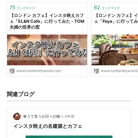
75
62
ブックマーク
ブックマーク
【ロンドン カフェ】インスタ映えカフ
【ロンドン カフェ】
ェ「EL&N Cafe」に行ってみた - TOM
ェ「Feya」に行って
夫婦の世界の窓
www.tomfamilyworld.com
www.tomfamilyworld
関連ブログ
•
食うて笑うが日々の糧
4年前
インスタ映えの名建築とカフェ