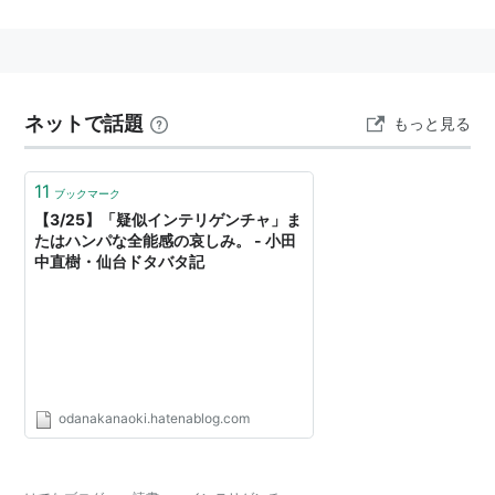
称。よって、この語を用いる場合には、比較的左派的な
色彩が含まれている場合が多い。
ネットで話題
もっと見る
11
ブックマーク
【3/25】「疑似インテリゲンチャ」ま
たはハンパな全能感の哀しみ。 - 小田
中直樹・仙台ドタバタ記
odanakanaoki.hatenablog.com