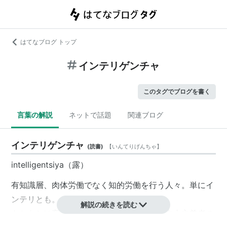
はてなブログ トップ
インテリゲンチャ
このタグでブログを書く
言葉の解説
ネットで話題
関連ブログ
インテリゲンチャ
(
読書
)
【
いんてりげんちゃ
】
intelligentsiya（露）
有知識層、肉体労働でなく知的労働を行う人々。単にイ
ンテリとも。
解説の続きを読む
もともとは帝政ロシアにおける、西欧的な自由主義者の