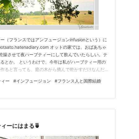
（フランスではアンフュージョンinfusionという）に
sato.hatenadiary.com オットの家では、おばあちゃ
l）を乾燥させて夜ハーブティーにして飲んでいたらしい。テ
るとか。 というわけで、今年は私がハーブティー用の
！作ると言っても、庭の木から摘んで乾かすだけなんだけ
月に花を咲かす。まだかな、まだかな～と待ち、花が咲いた
ティー
#
インフュージョン
#
フランス人と国際結婚
働いてるなか、私も負けじとティオルを採る。 ・ それ
ィーにはまる🍵