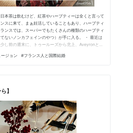
。日本茶は飲むけど、紅茶やハーブティーは全くと言って
ランスに来て、まぁ妊活していることもあり、ハーブティ
フランスでは、スーパーでもたくさんの種類のハーブティ
てないノンカフェインのやつ）が手に入る。 ・ 最近は
し前の週末に、トゥールーズから北上、Aveyronとい
に週末逃避に行ったけど、そこのオーナーが作っているハ
ュージョン
#
フランス人と国際結婚
する効果があるとか。すごくきれいでウキウキするし、香
いうかオーナーはオ…
ーら】