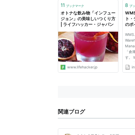
11
8
ブックマーク
ブ
オトナな飲み物「インフュー
WM
ジョン」の美味しいつくり方
ト・
| ライフハッカー・ジャパン
のポ
ラウ
WMS
ョン
War
Mana
「倉
す。 
った
www.lifehacker.jp
in
正確
る仕
部品
通販
業の
入...
関連ブログ