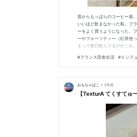
昔からもっぱらのコーヒー派
いいほど飲まなかった私。フ
ーをよく買うようになった。
ーやフルーツティー（紅茶使っ
まって毎日飲んでるのがこれ。少
うところにある田舎の一軒家
#
フランス田舎生活
#
インフ
ーブティー。体の循環をよく
りや味も飲みやすくて◎。 と
•
おもちゃばこ
3年前
【TexturA てくすてゅ