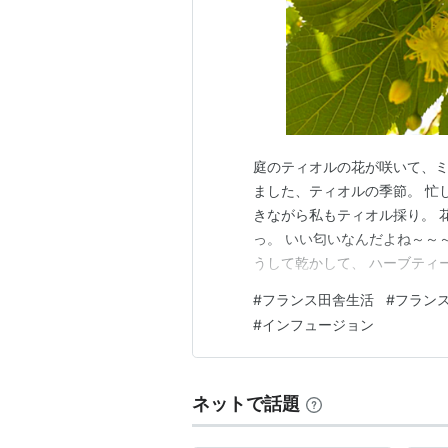
庭のティオルの花が咲いて、ミ
ました、ティオルの季節。 忙
きながら私もティオル採り。 
っ。 いい匂いなんだよね～～
うして乾かして、 ハーブティ
だとか。その実感はないけど(
#
フランス田舎生活
#
フラン
んでいる。
#
インフュージョン
ネットで話題