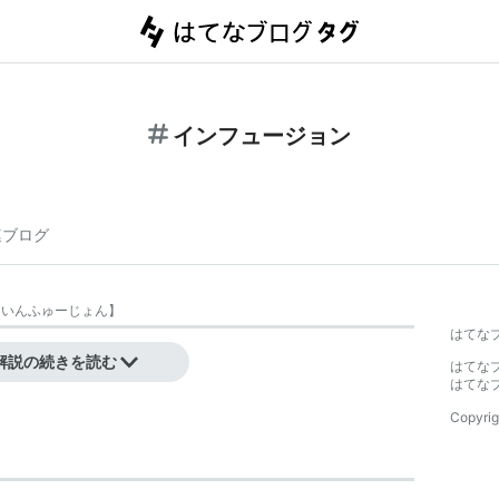
インフュージョン
連ブログ
【
いんふゅーじょん
】
はてな
解説の続きを読む
はてな
はてな
Copyrig