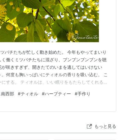
ツバチたちが忙しく動き始めた。 今年もやってまいり
しく働くミツバチたちに混ざり、ブンブンブンブンを聴
花が咲きすぎず、開きたてのいまを逃してはいけない
～。何度も胸いっぱいにティオルの香りを吸い込む。 こ
ーにする。 ティオルは、いい眠りをもたらしてくれるん
笑)、いいかおりだし、かわいらしいし、思い出したら飲
ス南西部
#
ティオル
#
ハーブティー
#
手作り
もっと見る