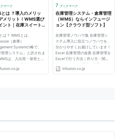
7
ックマーク
ブックマーク
Sとは ？導入のメリッ
在庫管理システム・倉庫管理
デメリット！WMS選び
（WMS）ならインフュージ
イント｜在庫スイートク
ョン【クラウド型ソフト】
ド｜（株）インフュージ
とは？ WMSとは、
在庫管理ノウハウ集 在庫管理シ
ehouse（倉庫）
ステム導入に役立つノウハウを、
gement Systemの略で、
分かりやすくお届けしています！
庫管理システム」と訳されま
Excel 在庫管理の改善 在庫管理を
WMSは、入出荷・保管とい
Excelで行う方法｜作り方・関
倉庫における「庫内物流」の
数・テンプレ・運用・限界まで徹
fusion.co.jp
infusion.co.jp
性とスピードアップを実現す
底解説 在庫の見える化 在庫の見
組みです。 製造業の原料／
える化とは？課題・方法・成功の
／製品倉庫、小売・卸売業・
ポイントをわかりやすく解説 棚
・ECの商品倉庫、サービス
卸の効率化 棚卸を効率化する方...
保守部品倉庫など幅広く導