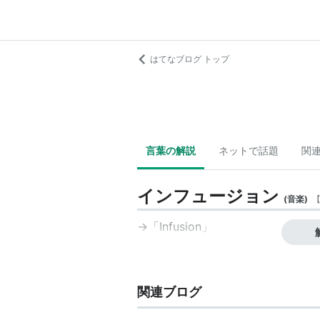
はてなブログ トップ
言葉の解説
ネットで話題
関
インフュージョン
(
音楽
)
→「
Infusion
」
関連ブログ