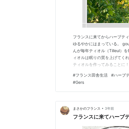
フランスに来てからハーブティー
ゆるやかにはまっている。 gouot
んが毎年ティオル（Tilleu
ィオルは眠りの質を上げてくれ
ティオルを作ってみることに
ど😺 ティオルは5月末～6
#
フランス田舎生活
#
ハーブ
ら摘み作業。みつばしが忙しく
#
Gers
を1週間…
•
まさかのフランス
3年前
フランスに来てハーブテ