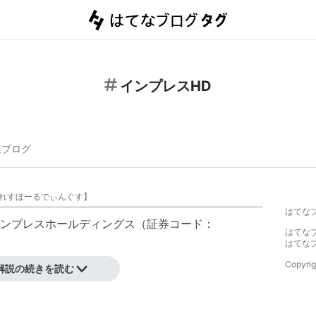
インプレスHD
連ブログ
れすほーるでぃんぐす
】
はてな
ンプレスホールディングス
（証券コード：
はてな
はてな
Copyrig
解説の続きを読む