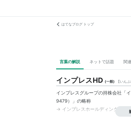
はてなブログ トップ
言葉の解説
ネットで話題
関
インプレスHD
(
一般
)
【
いんぷ
インプレス
グループの持株会社「
イ
9479）」の略称
→
インプレスホールディングス