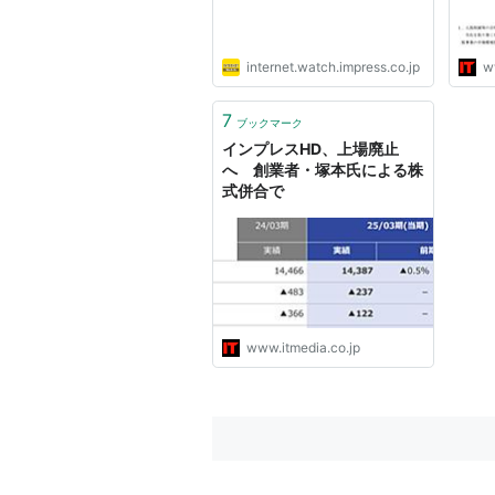
internet.watch.impress.co.jp
w
7
ブックマーク
インプレスHD、上場廃止
へ 創業者・塚本氏による株
式併合で
www.itmedia.co.jp