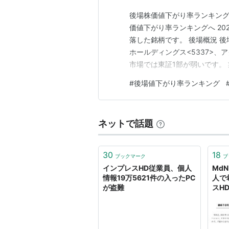
後場株価値下がり率ランキング こ
価値下がり率ランキングへ 20
落した銘柄です。 後場概況 後
ホールディングス<5337>、
市場では東証1部が弱いです。
が弱いです。 15,000円以上
#
後場値下がり率ランキング
安値を付けた銘柄は12銘柄です。
ネットで話題
30
18
ブックマーク
ブ
インプレスHD従業員、個人
Md
情報19万5621件の入ったPC
人で
が盗難
スH