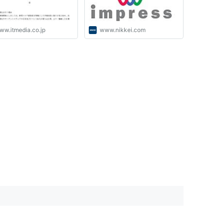
ww.itmedia.co.jp
www.nikkei.com