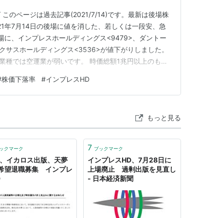
のページは過去記事(2021/7/14)です。最新は後場株
21年7月14日の後場に値を消した、若しくは一段安、急
場に、インプレスホールディングス<9479>、ダントー
アクサスホールディングス<3536>が値下がりしました。
 業種では空運業が弱いです。 時価総額1兆円以上のもの
20,000円未満の価格帯のものが弱いです。 後場に年初来
#
株価下落率
#
インプレスHD
 日経平均株価は前日比-200.93円の28,51…
もっと見る
7
ックマーク
ブックマーク
N、イカロス出版、天夢
インプレスHD、7月28日に
希望退職募集 インプレ
上場廃止 過剰出版を見直し
D
- 日本経済新聞