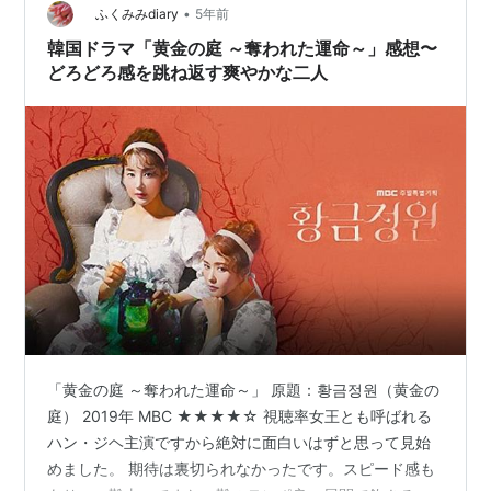
•
ふくみみdiary
5年前
韓国ドラマ「黄金の庭 ～奪われた運命～」感想〜
どろどろ感を跳ね返す爽やかな二人
「黄金の庭 ～奪われた運命～」 原題：황금정원（黄金の
庭） 2019年 MBC ★★★★☆ 視聴率女王とも呼ばれる
ハン・ジヘ主演ですから絶対に面白いはずと思って見始
めました。 期待は裏切られなかったです。スピード感も