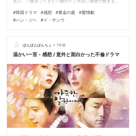
あり、一難去ってまた一難のテンポ良い展開で飽きるこ
と無く最後まで見ることが出来ました。善と悪がはっき
#
韓国ドラマ
#
感想
#
黄金の庭
#
愛憎劇
りとしているのでわかりやすいです。 愛憎劇ですが、ハ
#
ハン・ジヘ
#
イ・サンウ
ン・ジヘとイ・サンウの爽やかさのおかげか、ドロドロ
感やストレスは感じませんでした。 画像：MBC ウン・ド
ンジュ（ハン・ジヘ）＝記憶をなくし、施設で育つチ
ャ・ピルスン（イ・サンウ）＝刑事サビーナ（オ・ジウ
•
ぽんぽんぽんちょ
7年前
ン）＝SNSで人気の美容家チ…
温かい一言 - 感想 / 意外と面白かった不倫ドラマ