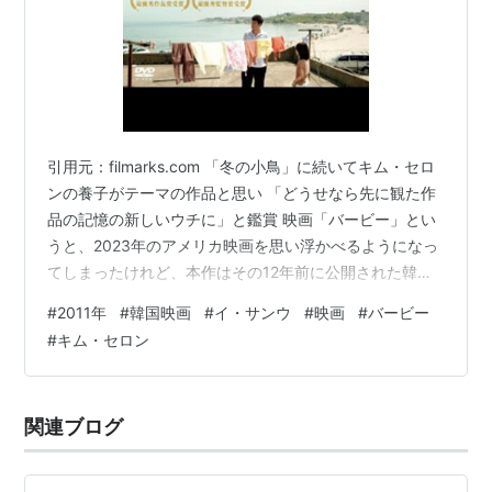
引用元：filmarks.com 「冬の小鳥」に続いてキム・セロ
ンの養子がテーマの作品と思い 「どうせなら先に観た作
品の記憶の新しいウチに」と鑑賞 映画「バービー」とい
うと、2023年のアメリカ映画を思い浮かべるようになっ
てしまったけれど、本作はその12年前に公開された韓国
映画 韓国の田舎町に暮らす二人の少女、姉のスニョン
#
2011年
#
韓国映画
#
イ・サンウ
#
映画
#
バービー
（キム・セロン）と妹のスンジャ（キム・アロン） ソウ
#
キム・セロン
ルに住んでいた頃に母親を亡くし、今は知的障害を持つ
父親マンウ（チョ・ヨンソク）と三人で生活している し
っかり者のスニョンは家事をこなしてから、遅刻グセの
関連ブログ
ある妹を小学校の教室まで見送ってから自分も教室に向
かう 勉強よりもお洒落…