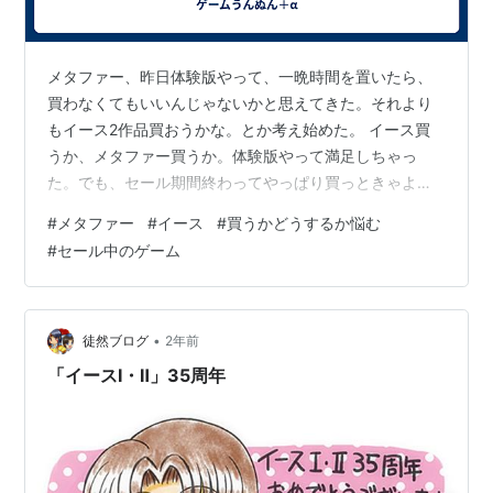
メタファー、昨日体験版やって、一晩時間を置いたら、
買わなくてもいいんじゃないかと思えてきた。それより
もイース2作品買おうかな。とか考え始めた。 イース買
うか、メタファー買うか。体験版やって満足しちゃっ
た。でも、セール期間終わってやっぱり買っときゃよか
った…と後悔する未来も見える。 どうしよう。いまいち
#
メタファー
#
イース
#
買うかどうするか悩む
引き込まれなかったんだよな。難しいところなんだけ
#
セール中のゲーム
ど、これ買ってやるか？と思えてくる。もっと安くなる
のを待ってもいいんじゃないかな。イースもやるかな？
って思ってるフシはあるんだけど、イースのほうが断然
安い。メタファーはそこまで安くないっていうのが一番
•
徒然ブログ
2年前
困る。半額だったら迷わず買ってるかも。 やっぱり、…
「イースⅠ・Ⅱ」35周年