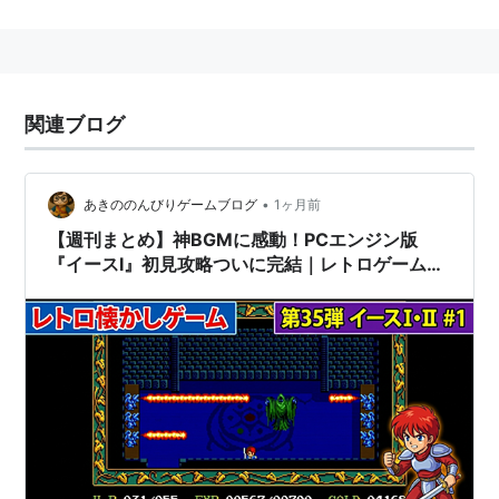
エンジンによる低燃費技術「
e:S
」を使用、「第3のエコ
カー」と銘打っている。
関連ブログ
リスト::自動車
イース
(
アニメ
)
【
いーす
】
•
あきののんびりゲームブログ
1ヶ月前
TVアニメ「
フレッシュプリキュア！
」の登場人物。CV:
【週刊まとめ】神BGMに感動！PCエンジン版
小松由佳
『イースⅠ』初見攻略ついに完結｜レトロゲーム攻
略第35弾 #1〜最終回
黒いカチューシャと銀髪が特徴で、ラビリンスの幹部だ
ったが生命を断たれ、アカルンの力によって
キュアパッ
ション
へと転生した。