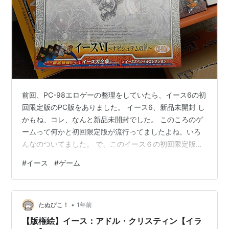
前回、PC-98エロゲーの整理をしていたら、イース6の初
回限定版のPC版をありました。 イース6、新品未開封 し
かもね、コレ、なんと新品未開封でした。 このころのゲ
ームって何かと初回限定版が流行ってましたよね。いろ
んなのついてました。 で、このイース６の初回限定版は
何がついていたかというと イース1～5がついてくる！ イ
#
イース
#
ゲーム
ース6を買ったら、イースの１～５まで付いてくるとい
う、すごい特典です。 イース１～３はPC-88版、イース
４～５はSFC版になります。 未開封なので、もちろんや
•
ったことはありません。封を開けると勿体ない気がする
たぬぴこ！
1年前
のでそのままにします。。。。 PCエンジン版の１～４と
【版権絵】イース：アドル・クリスティン【イラ