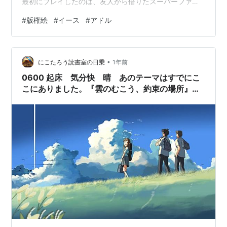
最初にプレイしたのは、友人から借りたスーパーファミ
コン版『イース3』でした。 🎮イースIII -ワンダラーズフ
#
版権絵
#
イース
#
アドル
ロムイース- 🏷️1991-06-21 このソフト、のちに聞いた話
では、その友人が自宅でプレイ中になにかで腹を立て、
引き抜いて投げたところ、金魚鉢にドボン。 後悔しつ
•
つ、しっかり乾かしてから、駄目だろうなと思いながら
にこたろう読書室の日乗
1年前
もやってみたところ、普通に動いたのだとか。
0600 起床 気分快 晴 あのテーマはすでにこ
こにありました。『雲のむこう、約束の場所』、
そして『イース』のこと。