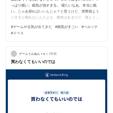
っぱり眠い。眠気が強すぎる。 寝たいなあ。本当に眠
い。じゃあ寝ればいいんじゃ？と思うけど、実際寝よう
とすると眠れないんだよな。眠気はあるけど、寝ようと
してもちゃんと眠れないんだよ。薄い眠気なんだろう
#
ゲームやる気が出てきた
#
眠気がすごい
#
ペルソナ
な。 ゲーム、やる気さえあれば今すぐにでもやるんだろ
#
イース
うけど、どうもな。こうやって書いてると、結構やる気
が湧いてきたかも。やるか… P5Rやりたいんだよね。そ
れかP3R。どっちにしても、ペルソナ。イースもいいな
ぁと思ってたけど、どうしようかな。 パッと思いついた
•
ゲームうんぬん＋α
2年前
もの、何かしらやろうか。
買わなくてもいいのでは