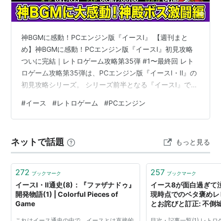
神BGMに感動！PCエンジン版『イースⅠ』 【週刊まと
め】神BGMに感動！PCエンジン版『イースⅠ』初見攻略
ついに完結｜レトロゲーム攻略第35弾 #1〜最終回 レト
ロゲーム攻略第35弾は、PCエンジン版『イースⅠ・Ⅱ』の
初見攻略シリーズ。 シリーズ前半となる『イースⅠ』で
は、美しいBGMとテンポの良いアクションRPGに感動し
#
イース
#
レトロゲーム
#
PCエンジン
ながら冒険がスタート。 半キャラずらしを知らない完全
初見プレイならではの苦戦や発見、数々の個性的なボス
との激戦を経て、ついにラスボス「ダルク・ファクト」
ネットで話題
もっと見る
との最終決戦へ挑みます。 初めて遊ぶからこそ味わえた
驚きと感動を、ぜひ一緒にお楽しみください。 ▶ 今週の
動画 【#1】ミ…
272
257
ブックマーク
ブックマーク
イースⅠ・Ⅱ通史(8)：『ファザナドゥ』
イース8が面白過ぎて
開発物語(1) | Colorful Pieces of
現時点でのベタ褒めレ
Game
とお詫びと訂正: 不倒
これはイース通史の中で、イースとは直接的
目次・記事一覧(1) レトロゲ