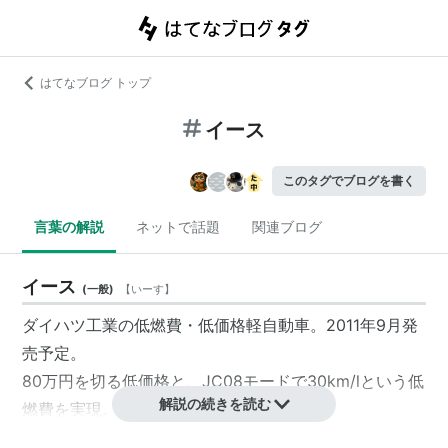
はてなブログ トップ
イース
このタグでブログを書く
言葉の解説
ネットで話題
関連ブログ
イース
(
一般
)
【
いーす
】
ダイハツ工業
の低燃費・低価格軽自動車。2011年9月発
売予定。
80万円を切る低価格と、JC08モードで30km/lという低
解説の続きを読む
燃費を実現。
ハイブリッドや電気自動車ではない、従来型のガソリン