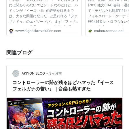
には関わりのないエピソードなのだけど、ハ
(783) 雑文(514) 書籍・
ドソンが『イースⅠ・Ⅱ』の許諾を取る上で
て・子どもたち観察(115) 
は、大きな問題になった…と思われる『ファ
フォルクローレ・ケーナ・演
ザナドゥ』のエピソードだ。 まず『ファザナ
FF14(41) レトロでもない
ドゥ』という作品について、簡単に説明して
ばっか(15) アナログゲーム
www.highriskrevolution.com
mubou.seesaa.net
おきたい。 『ファザナドゥ』はファルコムの
(48) ネットの話やブログ論
大傑作ソフト『ザナ...
(20) 無謀的世評(5...
関連ブログ
•
AKIYON BLOG
3ヶ月前
コントローラーの跡が残るほどハマった『イース
フェルガナの誓い』｜音楽も熱すぎた