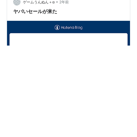
•
ゲームうんぬん＋α
2年前
ヤバいセールが来た
サイバーパンク2077を買った。もう今しかないと思って
買ってしまった。次のターゲットはメタファーかな。メ
タファーも面白いと評判。でも、もっと安くなってから
買ってもいいかなと個人的には思う。 ちょっとね、今回
のセールは今入ってる欲しいものリストの中の半分くら
いがセール対象になってて、ヤバいね。金が足りない
#
セール中のゲーム
#
サイバーパンク2077