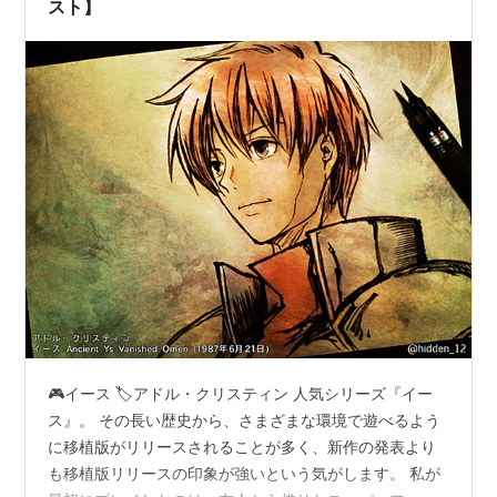
SFC版の5を…
スト】
🎮イース 🏷️アドル・クリスティン 人気シリーズ『イー
ス』。 その長い歴史から、さまざまな環境で遊べるよう
に移植版がリリースされることが多く、新作の発表より
も移植版リリースの印象が強いという気がします。 私が