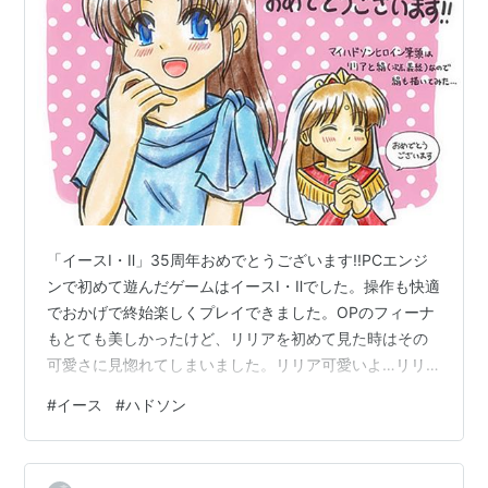
「イースⅠ・Ⅱ」35周年おめでとうございます!!PCエンジ
ンで初めて遊んだゲームはイースⅠ・Ⅱでした。操作も快適
でおかげで終始楽しくプレイできました。OPのフィーナ
もとても美しかったけど、リリアを初めて見た時はその
可愛さに見惚れてしまいました。リリア可愛いよ…リリ
ア。ちなみに絹が後ろにいるのは作者の趣味です。ハド
#
イース
#
ハドソン
ソンヒロインつながりということで…。