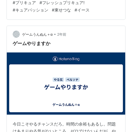
#
プリキュア
#
フレッシュプリキュア!
ね！(風邪ひくのかよ！) 変身するのは、東せつなです
#
キュアパッション
#
東せつな
#
イース
が、こちらは、元は敵である管理国家・ラビリンスの幹
部｢イース｣で、｢東せつな｣というのは偽名でした。 第23
話でラビリンスの総統｢メビウス｣の策略によって死んだ
後、ピックルンの一つである｢アカルン｣の力で復活。一
•
ゲームうんぬん＋α
2年前
旦はプリキュアとしてラブ…
ゲームやりますか
今日こそやるチャンスだろ。時間の余裕もあるし。問題
はあまりやる気がないところ。ゼロではないんだが、や