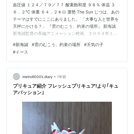
血圧値 １２４／７９／７７ 酸素飽和度 ９８％ 体温 ３
６．２℃ 体重 ６４．２キロ 運勢 The Sun じつは、あの
テーマはすでにここにありました。 「大事な人と世界を
天秤にかける？」 『雲のむこう、約束の場所』 新海誠
新海誠監督の長編アニメーション映画。２００４年１１
月２０日公開。 『ほしのこえ』に続く、新海の２作目の
#
新海誠
#
雲のむこう、約束の場所
#
天気の子
劇場用アニメーション映画です。 本作は新海初の長編ア
#
イース
ニメーション作品。 もう２１年前の公開になるのか。 相
当な新海誠ファンでないと、観たことないかも。 日本が
南北に分断された、もう一つの戦後の世界。米軍統治下
の青森の少年・藤沢ヒロキと白川タクヤは、同級生の沢
•
metro6000’s diary
1年前
渡サユリに憧れ…
プリキュア紹介 フレッシュプリキュア!より｢キュ
アパッション｣