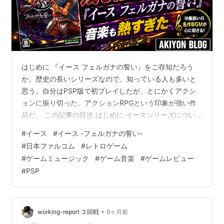
はじめに 『イース フェルガナの誓い』をご存知だろう
か。歴史の長いシリーズなので、知っている人も多いと
思う。自分はPSP版で初プレイしたが、とにかくアクシ
ョンに振り切った、アクションRPGという印象が強い作
品だ。 この記事の目次 はじめに イースシリーズについ
て フェルガナの誓いについて プレイした思い出 音楽に
#
イース
#
イース -フェルガナの誓い-
ついて 今ならどう遊ぶか まとめ イースシリーズについ
#
日本ファルコム
#
レトロゲーム
て イースは元祖アクションRPGとも言われていて、当時
#
ゲームミュージック
#
ゲーム音楽
#
ゲームレビュー
はコンシューマーではなく、パソコンのゲームとして有
#
PSP
名な作品だった。もちろんファミコンにも移植されてい
るので、名前の知名度は当時からあり、自分がリアルタ
イムで見聞きした限りでは「知…
•
working-report ２回戦
6ヶ月前