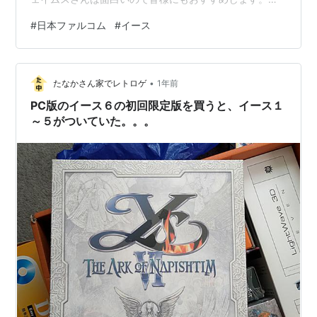
イレントヒルｆも評価が高そうです。 www.konami.com
#
日本ファルコム
#
イース
とはいえ。 昨今のアクションRPGにかつての高揚感、ワ
クワク感を覚えなくなった（恐怖感はある、十分ある）
私は、医者に処方を求めるように師匠に相談しました。
•
師匠とは大学時代のゼミ同期で、まじめこの上ない私を
たなかさん家でレトロゲ
1年前
アニメとエロゲーの世界に引きずり込んだ悪人です。こ
PC版のイース６の初回限定版を買うと、イース１
のブログに唐突に…
～５がついていた。。。