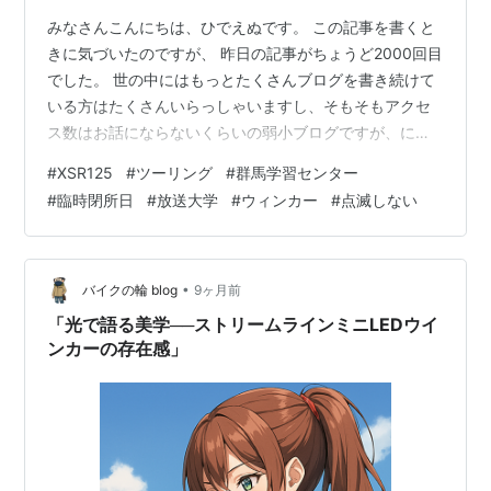
みなさんこんにちは、ひでえぬです。 この記事を書くと
きに気づいたのですが、 昨日の記事がちょうど2000回目
でした。 世の中にはもっとたくさんブログを書き続けて
いる方はたくさんいらっしゃいますし、そもそもアクセ
ス数はお話にならないくらいの弱小ブログですが、にも
かかわらず続けてこられたのはスターやブックマーク、
#
XSR125
#
ツーリング
#
群馬学習センター
コメントなどをいただいている皆様のおかげです。 あり
#
臨時閉所日
#
放送大学
#
ウィンカー
#
点滅しない
がとうございます。 これからもよろしくお願いいたしま
す。 さて、その2000回目の記事（ということに今気づい
た）でお知らせしたとおり、 hide-n64.hatenablog.jp 今
日は昨日納車したバイクでちょっとお出かけしようと思
•
バイクの輪 blog
9ヶ月前
いま…
「光で語る美学──ストリームラインミニLEDウイ
ンカーの存在感」