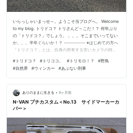
いらっしゃいまっせ～。ようこそ当ブログへ。 Welcome
to my blog. トリドコ？ トリさんど～こだ！？ 何年ぶり
の「トリドコ？」でしょう。 。。。そこまでいってない
か。。。半年ぐらいか！？ ------------ ※はじめての方へ
「トリドコ？」とは、自身の所有する安いカメラの特徴
を最大限活かし、偶然出会った鳥の姿を低精細画像とし
#
トリドコ？
#
トリココ。
#
トリモロ！？
#
野鳥
て収め、その鳥が風景の中のどこにいるかを当てて遊ん
#
自然界
#
ウィンカー
#
あぶない刑事
でもらう、、、という（ウォー〇を探せ的な）当ブログ
オリジナルコーナーです。 ------------ 今回は簡単かもし
れませんが、、、 念のためのヒント：「だまされない
で」 尚、出題者の気持ちとしては皆…
•
ありのままに生きる
9ヶ月前
N-VAN プチカスタム＜No.13 サイドマーカーカ
バー＞