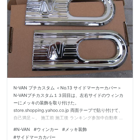
N-VAN プチカスタム ＜No.13 サイドマーカーカバー＞
N-VANプチカスタム１３回目は、左右サイドのウィンカ
ーにメッキの装飾を取り付けた。
store.shopping.yahoo.co.jp 両面テープで貼り付けて、
自己満足～。 施工前 施工後 ランキング参加中自動車 ラ
ンキング参加中はてなブログ同盟！初心者歓迎・なんで
#
N-VAN
#
ウィンカー
#
メッキ装飾
もOK！日記・雑記10・20・30・40・50・60代
#
サイドマーカカバー