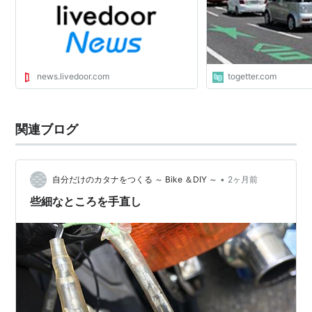
「日本にもたくさんい
news.livedoor.com
togetter.com
関連ブログ
•
自分だけのカタナをつくる ～ Bike ＆DIY ～
2ヶ月前
些細なところを手直し