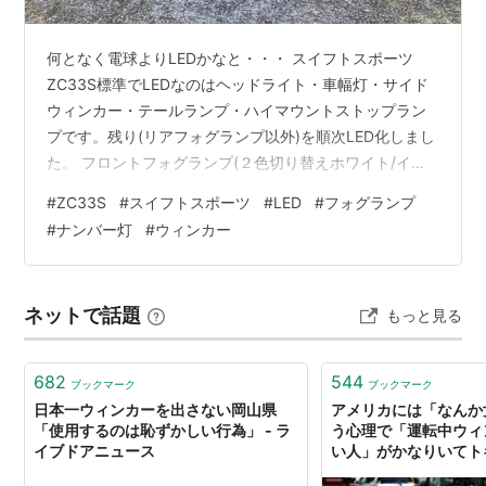
何となく電球よりLEDかなと・・・ スイフトスポーツ
ZC33S標準でLEDなのはヘッドライト・車幅灯・サイド
ウィンカー・テールランプ・ハイマウントストップラン
プです。残り(リアフォグランプ以外)を順次LED化しまし
た。 フロントフォグランプ(２色切り替えホワイト/イエ
ロー) 前後ウィンカー(アンバー) バックランプ(ホワイト)
#
ZC33S
#
スイフトスポーツ
#
LED
#
フォグランプ
室内灯及びリアラゲッジ室(ホワイト) ナンバー灯(ホワイ
#
ナンバー灯
#
ウィンカー
ト) 難易度が高かったのはナンバー灯で次にフロントフォ
グランプかなと。ブログを始める前の作業なので途中経
過の写真がありません。いきなり完了です(^_^)/ フロント
ネットで話題
もっと見る
フォグランプはタイヤハウスのカバーをめくっての作
業…
682
544
ブックマーク
ブックマーク
日本一ウィンカーを出さない岡山県
アメリカには「なんか
「使用するのは恥ずかしい行為」 - ラ
う心理で「運転中ウィ
イブドアニュース
い人」がかなりいてト
ュリニティを痛感する