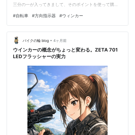
三分の一が入ってきまして、そのポイントを使って購入
させていただきました！ なので実質タダで入手できまし
#
自転車
#
方向指示器
#
ウィンカー
た。やったね！ ポイントが入って即日、楽天市場で購入
しました。 アフィリエイトリンク↓ 自転車テールライト
2個 自転車 ウインカーライト 自転車 方向指示器 5点灯モ
•
ード ターンシグナル機能 オートライト バイク テールラ
バイクの輪 blog
4ヶ月前
ンプ サイクリングの安全警価格: 2730 円楽天で詳細を見
ウインカーの概念がちょっと変わる。ZETA 701
る 通常…
LEDフラッシャーの実力