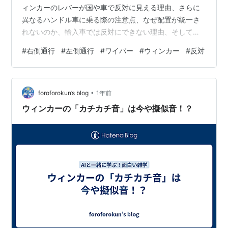
ィンカーのレバーが国や車で反対に見える理由、さらに
異なるハンドル車に乗る際の注意点、なぜ配置が統一さ
れないのか、輸入車では反対にできない理由、そして未
来の自動車や技術の進化によってこれらがどう変化する
#
右側通行
#
左側通行
#
ワイパー
#
ウィンカー
#
反対
かまで解説します。歴史、道路通行側、工業規格、運転
習慣、設計思想に基づいた安全性と利便性が理解できま
す。 この記事で分かること 左側通行と右側通行の歴史
•
ハンドル位置と通行側の関係 ワイパーとウィンカーの配
foroforokun’s blog
1年前
置の違い 日本車の配置（JIS規格） 輸入車の配置（ISO規
ウィンカーの「カチカチ音」は今や擬似音！？
格） なぜ左右配置は統一されない…