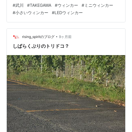
リームラインミニLEDウインカー」を取り上げる。近年
#
武川
#
TAKEGAWA
#
ウィンカー
#
ミニウィンカー
は極小サイズのカスタムが流行する一方で、保安基準を
#
小さいウィンカー
#
LEDウィンカー
クリアしていない輸入品が混じる現状もあり、合法・高
品位・景観の三拍子が“今の時代”の正解になりつつある。
はじめに ストリームラインミニLEDウインカーの概要 メ
リット デメリット 私見のまとめと面白みのある考察 ま
•
rising_spiritのブログ
9ヶ月前
とめの感想 リンク
しばらくぶりのトリドコ？