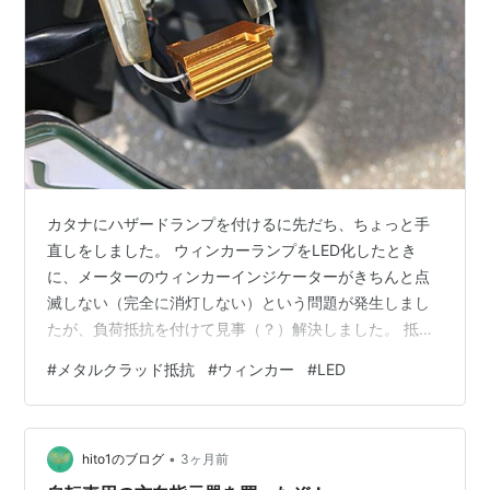
カタナにハザードランプを付けるに先だち、ちょっと手
直しをしました。 ウィンカーランプをLED化したとき
に、メーターのウィンカーインジケーターがきちんと点
滅しない（完全に消灯しない）という問題が発生しまし
たが、負荷抵抗を付けて見事（？）解決しました。 抵抗
は15Ωのメタルクラッド抵抗を付けたのですが、15Ωだ
#
メタルクラッド抵抗
#
ウィンカー
#
LED
と電流は0.8Aで消費電力は9.6W。 LEDのウィンカー用
ランプが5W／個なので、もっと消費電力が少なくても良
いんじゃないかな？と思っていました。ウィンカー点滅
•
時だけとは言え電気をただ捨てているだけなので。 こな
hito1のブログ
3ヶ月前
いだ電気部品店に行ったとき、50Ω／10Wのメタルクラ