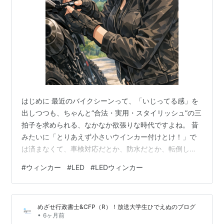
はじめに 最近のバイクシーンって、「いじってる感」を
出しつつも、ちゃんと“合法・実用・スタイリッシュ”の三
拍子を求められる、なかなか欲張りな時代ですよね。 昔
みたいに「とりあえず小さいウインカー付けとけ！」で
は済まなくて、車検対応だとか、防水だとか、転倒して
も壊れにくいだとか、条件はどんどん増える一方。 そん
#
ウィンカー
#
LED
#
LEDウィンカー
な空気の中で、ひょいっと現れたのがZETAの「701 LED
フラッシャー」。 全長約34mmという極小ボディに、ア
ルミボディ、Eマーク取得、IP66の防塵防水、そしてしっ
めざせ行政書士&CFP（R）！放送大学生ひでえぬのブログ
かり明るいLEDという、今どきライダーの“ワガママ仕
•
6ヶ月前
様”をぎゅっと詰め込んだようなウインカーです。 「ウイ