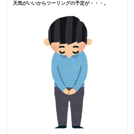
天気がいいからツーリングの予定が・・・。
ンカーなんて点…