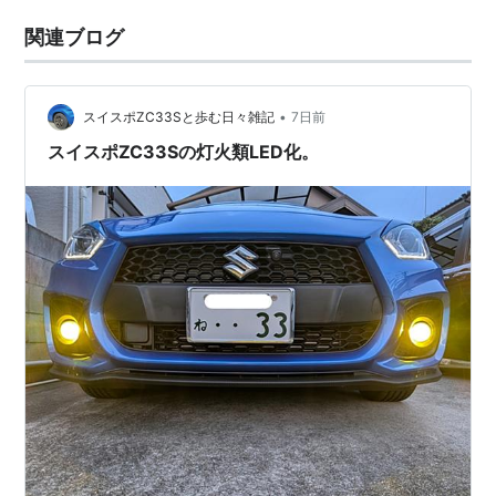
関連ブログ
•
スイスポZC33Sと歩む日々雑記
7日前
スイスポZC33Sの灯火類LED化。