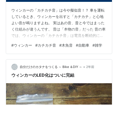
ウィンカーの「カチカチ音」は今や擬似音！？ 車を運転
しているとき、ウィンカーを出すと「カチカチ」と心地
よい音が鳴りますよね。 実はあの音、昔と今ではまった
く仕組みが違うんです。 昔は「本物の音」だった 昔の車
では、ウィンカーの「カチカチ音」は電流を断続的に
ON/OFFするリレーという機械部品の「実音」でした。
#
ウィンカー
#
カチカチ音
#
木魚音
#
自動車
#
雑学
スイッチが物理的に切り替わる音が、あのカチカチ音だ
ったのです。 今は「擬似音（フェイクサウンド）」 最近
の車では電子化が進み、ウィンカーの切り替えもリレー
•
ではなく電子制御で行われています。カチカチ音はスピ
自分だけのカタナをつくる ～ Bike ＆DIY ～
2年前
ーカーで鳴らされる「効果音」になっているのです。理
ウィンカーのLED化はついに完結
由は、昔から聞き慣れている音がないと…