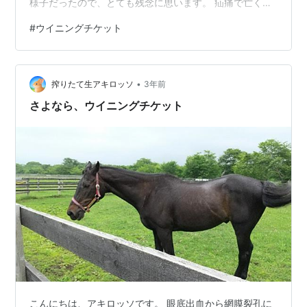
様子だったので、とても残念に思います。 疝痛で亡くな
ったそうです。（疝痛：馬の腹痛を伴う病気の総称）
#
ウイニングチケット
【悼む】人生を変えてくれたウイニングチケット、追い
続けた「勝利への切符」（日刊スポーツ） - Yahoo!ニュ
ース＜悼む＞ 93年のダービー馬ウイニングチケットが18
•
日、けい養先の北海道浦河町の「うらかわ優駿ビレッジ
搾りたて生アキロッソ
3年前
AERU」で、疝痛（せんつう）のため息を引き取った。
さよなら、ウイニングチケット
33歳だった。 ◇ ◇…
こんにちは、アキロッソです。 眼底出血から網膜裂孔に