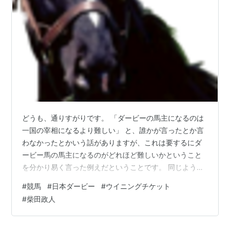
二厩舎に所属していた引退競走馬。屈指の名ジョッキー
でありながら日本ダービーの勝ち鞍が無かった柴田政人
騎手をダービージョッキーに導いた馬として有名。
1992年の9月にデビュー戦は敗れたが、連闘で未勝利戦
を勝ちあがると4連勝で弥生賞を制しクラシックに名乗
りを上げた。1993年、一番人気で望んだ皐月賞は4着に
敗れたものの、続く日本ダービーでは追いすがるビワハ
ヤヒデを退け優勝。夏を越し京都新聞杯を制し望んだ菊
どうも、通りすがりです。 「ダービーの馬主になるのは
花賞ではビワハヤヒデに雪辱され3着、続くジャパンカ
一国の宰相になるより難しい」 と、誰かが言ったとか言
ップも3着だった。有馬記念は生涯初の大敗11着に終わ
わなかったとかいう話がありますが、これは要するにダ
り休養した。翌1994年の高松宮杯で復帰したものの全
ービー馬の馬主になるのがどれほど難しいかということ
盛期の勢いは無くオールカマーの2着が最高着順、続く
を分かり易く言った例えだということです。 同じように
天皇賞（秋）のレース中に屈腱炎を発症し引退すること
ダービージョッキーになるのも非常に難しいものです。
#
競馬
#
日本ダービー
#
ウイニングチケット
になった。種牡馬としてアロースタッドに繋養されてい
おそらくいつかはダービーの舞台にと憧れ騎手となり、
#
柴田政人
そしていつかはそのダービーの舞台で先頭でゴールした
たが、2005年を最後に種牡馬を引退し北海道浦河町の
いと夢見るようになるのでしょう。 且つて、柴田政人と
優駿ビレッジAERUにて去勢され余生を送っている。な
いう騎手がいました。同期の岡部幸雄騎手とライバルと