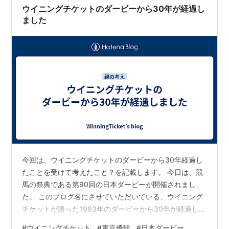
ウイニングチケットのダービーから30年が経過し
ました
ウイニングチケットの血統
トニービン
カンパラ
Kalamoun
*Tony Bin
*Kampala
State Pension
今回は、ウイニングチケットのダービーから30年経過し
たことを受けて考えたこと？を記載します。 今日は、競
Severn Bridge
Hornbeam
馬の祭典である第90回の日本ダービーが開催されまし
た。 このブログ名にさせていただいている、ウイニング
チケットが勝った1993年のダービーから30年が経過しま
Priddy Fair
した。 ウイニングチケットは今年2月18日に亡くなり、
#
ウイニングチケット
#
東京優駿
#
日本ダービー