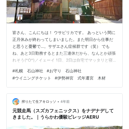
皆さん、こんにちは！ ウサピリカです。 あっという間に
正月休みが終わってしまいました。また明日から仕事だ
と思うと憂鬱で…。サザエさん症候群です（笑） でも
ね、あと3日勤務するとまた三連休だから、なんとか頑張
れそう(^O^)／イェーイ 1日、2日は自宅でマッタリと寝
正月だったので、3日の今日は初詣に行ってきました。
#
札幌 石山神社
#
お守り 石山神社
石山神社に初詣 石山神社・お守り 新年最初の作り置きお
#
ウイニングチケット
#
伊勢神宮 式年遷宮 木材
かず 石山神社に初詣 札幌・石山神社 社殿の柱は伊勢神
宮の式年遷宮の解体された木材を使って、平成27年に建
て替えられています。 こじんまりとした神社ですけど、
とても落ち着くことができる神社です。 おみくじを引き
•
搾りたて生アキロッソ
4年前
ました。 夫と私は「…
元競走馬（スズカフェニックス）をナデナデして
きました。｜うらかわ優駿ビレッジAERU