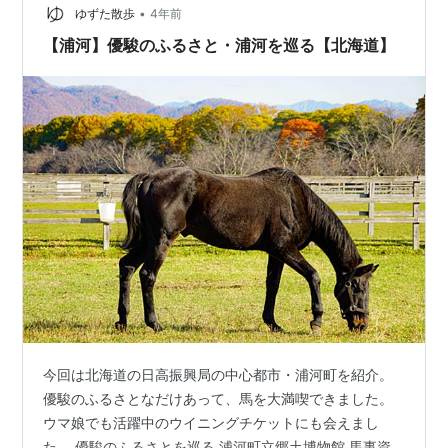
•
のため亡くなりました。この記事は亡くなる三か月前の
ゆずた散歩
4年前
様子です。 見学のお願いをする ウイニングチケット ス
【浦河】優駿のふるさと・浦河を巡る【北海道】
ズカフェニックス 厩舎の…
今回は北海道の日高振興局の中心都市・浦河町を紹介。
優駿のふるさとなだけあって、馬を大満喫できました。
ウマ娘でも活躍中のウイニングチケットにも会えまし
た。 優駿のふるさとを巡る 浦河町立郷土博物館 馬事資