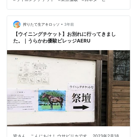
昨日、お別れ会が開催されたようです。
news.yahoo.co.jp 普段は過去を振り返ることはないので
パワフルレディ
マルゼンスキー
Nijinsky
すが、ウイニングチケットのダービーから30年経過した
•
のか。。。と、なんとも言えない気持ちになりました。
搾りたて生アキロッソ
3年前
今年の新入社員は、2000年生まれぐらいでしょうか。働
【ウイニングチケット】お別れに行ってきまし
*Shill
いていた時に産まれた…
た。｜うらかわ優駿ビレッジAERU
ロッチテスコ
*Tesco Boy
スターロッチ
リスト::競走馬
皆さん、こんにちは！ ウサピリカです。 2023年2月18