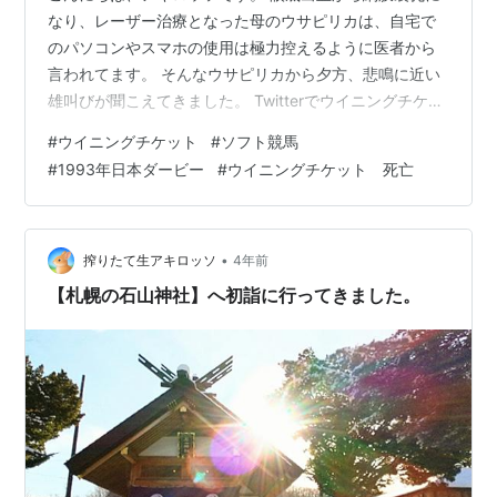
なり、レーザー治療となった母のウサピリカは、自宅で
のパソコンやスマホの使用は極力控えるように医者から
言われてます。 そんなウサピリカから夕方、悲鳴に近い
雄叫びが聞こえてきました。 Twitterでウイニングチケッ
トが疝痛の為、33歳で死亡したことを知ったようです。
#
ウイニングチケット
#
ソフト競馬
スマホ見てもええんか...? ↑↑↑↑ウサピリカ「今日は仕
#
1993年日本ダービー
#
ウイニングチケット 死亡
事休みだから、ちょっとくらい…。」 ウイニングチケッ
ト死す ウイニングチケット(チケゾー)との思い出 AERU
のホースギャラリー さよなら、チケゾー ウイニングチケ
ット死す 自分も慌ててTwitterのトレンドを確認。 1位…
•
搾りたて生アキロッソ
4年前
【札幌の石山神社】へ初詣に行ってきました。