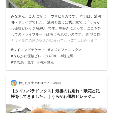
みなさん、こんにちは！ ウサピリカです。 昨日は、浦河
町へドライブでした。 浦河と言えば我が家では「うらか
わ優駿ビレッジAERU」です。馬好きにとって、ここを外
してのドライブルートは考えられないのです。 新型コロ
ナウィルスの感染拡大が始まってから2年以上経ちます
が、最初の頃はどこの牧場も見学は出来ませんでした。
#
ウイニングチケット
#
スズカフェニックス
まぁ、当然のことだと思います。 しかし、この「うらか
#
うらかわ優駿ビレッジAERU
#
競走馬
わ優駿ビレッジAERU」は、ずっと見学させてくれたんで
#
功労馬 見学
#
浦河観光
すよね。本当にありがたいことです。 最近、近隣での新
型コロナウィルス感染拡大により急遽見学が出来なくな
る場合があるということを「競走馬のふるさと案内所」
で知ったので、そうなる前に行っ…
•
搾りたて生アキロッソ
4年前
【タイムパラドックス】最後のお別れ・献花と記
帳をしてきました。｜うらかわ優駿ビレッジ
AERU