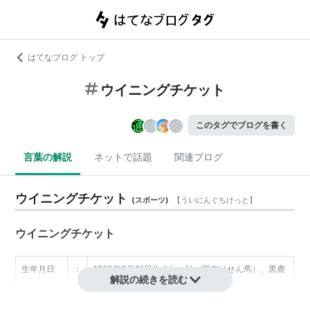
はてなブログ トップ
ウイニングチケット
このタグでブログを書く
言葉の解説
ネットで話題
関連ブログ
ウイニングチケット
(
スポーツ
)
【
ういにんぐちけっと
】
ウイニングチケット
生年月日
：
1990年3月21日生まれ、牡（現在はせん馬）、黒鹿
解説の続きを読む
毛
生産者
：
藤原牧場（北海道静内）