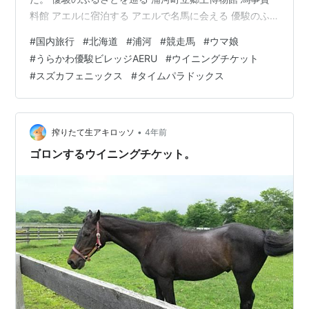
料館 アエルに宿泊する アエルで名馬に会える 優駿のふ
るさとを巡る 浦河町立郷土博物館 まずは浦河の歴史を学
#
国内旅行
#
北海道
#
浦河
#
競走馬
#
ウマ娘
ぶため、「浦河町立郷土博物館」へ。 敷地に入るときに
#
うらかわ優駿ビレッジAERU
#
ウイニングチケット
最初に目に入る「優駿の門」がカッコいい。 ちなみに
#
スズカフェニックス
#
タイムパラドックス
「優駿」とは、特に優れた競走馬のこと。 優駿の門 優駿
の門をくぐって浦河町立郷土博物館へ。 なかなか年季が
入っている外観だ。 浦河町立郷土博物館 中もこんな感じ
で、古臭さがとてもいい。…
•
搾りたて生アキロッソ
4年前
ゴロンするウイニングチケット。