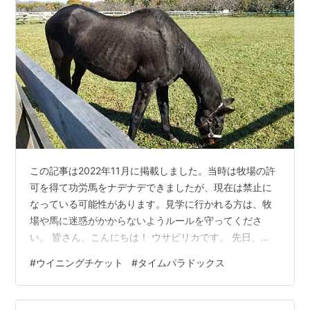
この記事は2022年11月に掲載しました。当時は牧場の許
可を得て功労馬をナデナデできましたが、現在は禁止に
なっている可能性があります。見学に行かれる方は、牧
場や馬に迷惑がかからないようルールを守ってくださ
い。 皆さん、こんにちは！ ウサピリカです。 先日、
「うらかわ優駿ビレッジAERU」に行きウイニングチケッ
#
ウイニングチケット
#
タイムパラドックス
トとスズカフェニックスに会ってきました。 今年に入っ
て4回目くらいになると思いますが、何回行っても飽きま
せんね。 ※ウイニングチケットは2023年2月18日に疝痛