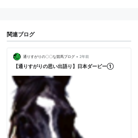
父
：
トニービン
母
：
パワフルレディ
母の父
：
マルゼンスキー
関連ブログ
馬主
：
太田実實
管理調教
：
伊藤雄二（栗東）
•
通りすがりの〇〇な競馬ブログ
2年前
師
【通りすがりの思い出語り】日本ダービー①
競走成績
：
14戦6勝
主な勝ち
：
弥生賞 日本ダービー 京都新聞杯
鞍
備考
：
半弟ロイヤルタッチ
ウイニングチケットは栗東トレーニングセンター伊藤雄