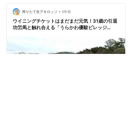
ラドックスがいないのは寂しいな。 亡くなってから約2
か月経ちますが、未…
•
搾りたて生アキロッソ
5年前
ウイニングチケットはまだまだ元気！31歳の引退
功労馬と触れ合える「うらかわ優駿ビレッジ
AERU」
皆さん、こんにちは！ ウサピリカです。 現在、GⅠ馬の中
で最高齢のウイニングチケットに会いに行きました。 今
年3回目の訪問です。何度行っても飽きません。 注意：