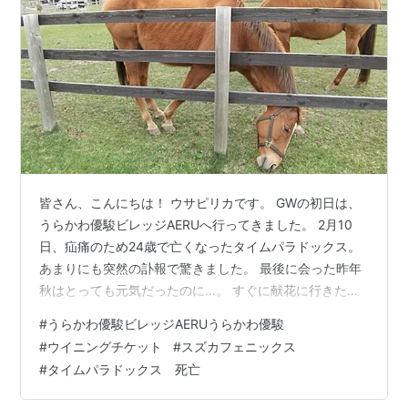
皆さん、こんにちは！ ウサピリカです。 GWの初日は、
うらかわ優駿ビレッジAERUへ行ってきました。 2月10
日、疝痛のため24歳で亡くなったタイムパラドックス。
あまりにも突然の訃報で驚きました。 最後に会った昨年
秋はとっても元気だったのに…。 すぐに献花に行きたか
ったけど冬道の運転で片道190㎞は、そんなに気軽に行け
#
うらかわ優駿ビレッジAERUうらかわ優駿
る距離ではありません。 春が来るまで、じっと待ってい
#
ウイニングチケット
#
スズカフェニックス
ました。 厩舎に設けられた祭壇と記帳台。 本当は、亡く
#
タイムパラドックス 死亡
なるなんて思っていなかったので、桜の咲く時期に会い
に来るつもりでいたんです。 桜は咲いたけど、タイムパ