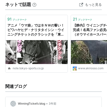
お、2007年4月21日、22日にリニューアルオープンす
ネットで話題
もっと見る
してリーディングジョッキーを競い合っていた日本のト
る東京競馬場のイベントの目玉としてレガシーワールド
ップジョッキーの一人でした。 ただ不思議と…
と共に招かれ、パドックを周回し展示された。
91
21
ブックマーク
ブックマーク
アニメ「ウマ娘」ではＢＮＷの誓い！
【静内】ウイニングチ
ビワハヤヒデ・ナリタタイシン・ウイ
完成！名馬ファン必見
代表産駒
ニングチケットのクラシックを「東ス
（オウマイホースパー
ポ」で振り返る｜東スポnote
きました。 - 搾りた
牡馬
性
生年
母
母の父
パラダイスシ
牡
1999
エレガントブ
イルドブルボン
チー
年
ーケ
サンヴァレー
セ
1999
ヴァレリー
サンデーサイレンス
note.tokyo-sports.co.jp
www.akirosso.com
年
牝馬
性
生年
母
母の父
関連ブログ
ユウキャラッ
牝
1999
エンポールコ
ノーザンディクテイ
ト
年
メン
ター
ベルグチケッ
牝
1997
ベルグストー
Storm Cat
•
WinningTicket’s blog
3年前
ト
年
ム