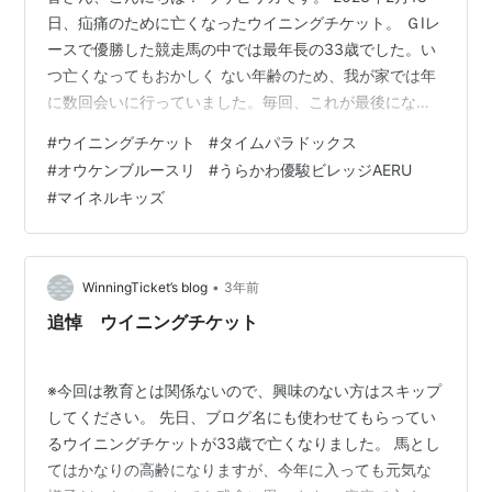
日、疝痛のために亡くなったウイニングチケット。 ＧⅠレ
ースで優勝した競走馬の中では最年長の33歳でした。い
つ亡くなってもおかしく ない年齢のため、我が家では年
に数回会いに行っていました。毎回、これが最後になる
のかもしれないと思いながら…。 すぐにでも、うらかわ
#
ウイニングチケット
#
タイムパラドックス
優駿ビレッジAERUへ行き献花をしたかったのですが、真
#
オウケンブルースリ
#
うらかわ優駿ビレッジAERU
冬の北海道で片道200㎞の運転はさすがに怖いので諦め
#
マイネルキッズ
ていました。 先日の4月30日GW直前、桜の咲く時期に
花見を兼ねてやっと訪ねることができました。 ウイニン
グチケットの祭壇 ウイニングチケットの馬房 ウイニング
チケットが亡くな…
•
WinningTicket’s blog
3年前
追悼 ウイニングチケット
※今回は教育とは関係ないので、興味のない方はスキップ
してください。 先日、ブログ名にも使わせてもらってい
るウイニングチケットが33歳で亡くなりました。 馬とし
てはかなりの高齢になりますが、今年に入っても元気な