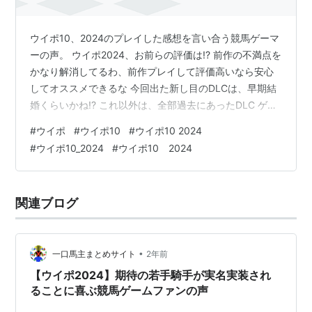
ウイポ10、2024のプレイした感想を言い合う競馬ゲーマ
ーの声。 ウイポ2024、お前らの評価は!? 前作の不満点を
かなり解消してるわ、前作プレイして評価高いなら安心
してオススメできるな 今回出た新し目のDLCは、早期結
婚くらいかね!? これ以外は、全部過去にあったDLC ゲー
ム自体は少ししかやってないけど、 次走方針が変わって
#
ウイポ
#
ウイポ10
#
ウイポ10 2024
た そういうや、10無印まで9仕様と全く同じだったの
#
ウイポ10_2024
#
ウイポ10 2024
で、細かい所は色々と変わってるのね 地方ダートが活発
になっているね 無印とそんなに変わりないでしょと思っ
たら結構システム変わっているな 無印我慢したこともあ
関連ブログ
ったから普通に面白いぞ!! そんな評判いいのか!? 前作あ
るか…
•
一口馬主まとめサイト
2年前
【ウイポ2024】期待の若手騎手が実名実装され
ることに喜ぶ競馬ゲームファンの声