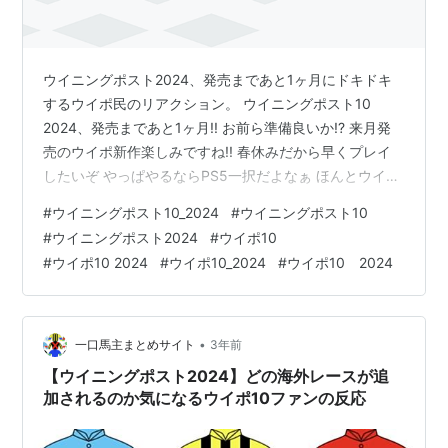
ウイニングポスト2024、発売まであと1ヶ月にドキドキ
するウイポ民のリアクション。 ウイニングポスト10
2024、発売まであと1ヶ月!! お前ら準備良いか!? 来月発
売のウイポ新作楽しみですね!! 春休みだから早くプレイ
したいぞ やっぱやるならPS5一択だよなぁ ほんとウイポ
2024はたのしみ 早く2つ名ききたい ウイポ10の2024予
#
ウイニングポスト10_2024
#
ウイニングポスト10
約してしまった 来月からウイポ10で馬主生活に勤めます
#
ウイニングポスト2024
#
ウイポ10
発売まで後1ヶ月、楽しみすぎる ウイポ2024のレモンポ
#
ウイポ10 2024
#
ウイポ10_2024
#
ウイポ10 2024
ップはエディットで環境変化×のウマソナ付けるか 新作
は何と言ってもダート三冠やろ ダート馬が主役やで!! フ
ォーエバーヤングはエディットで海外遠征つ…
•
一口馬主まとめサイト
3年前
【ウイニングポスト2024】どの海外レースが追
加されるのか気になるウイポ10ファンの反応