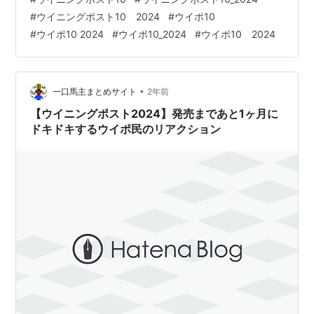
実名騎手追加はいいですね 地方騎手もエディット出来る
#
ウイニングポスト10 2024
#
ウイポ10
ようにしてほしい 田口貫太くんは出ないんですか!? 徐々
#
ウイポ10 2024
#
ウイポ10_2024
#
ウイポ10 2024
に実名騎手増えてきたな これは買いやわ 【Switch】
Winning Post 10 2024 プレミアムボックス コーエーテク
モゲームス Am…
•
一口馬主まとめサイト
2年前
【ウイニングポスト2024】発売まであと1ヶ月に
ドキドキするウイポ民のリアクション