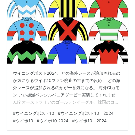
ウイニングポスト2024、どの海外レースが追加されるの
か気になるウイポ10ファン廃止の年までの反応。 どの海
外レースが追加されるのかが一番気になる。 海外GIカモ
ン いい加減ペンシルベニアダービー実装してくれませ
ん!? オーストラリアのゴールデンイーグル、韓国のコリ
アカップ・コリアスプリント必要だろ 日本馬出走してる
#
ウイニングポスト10
#
ウイニングポスト10 2024
し賞金も高いのに… ペンシルベニアダービーはそもそパ
#
ウイポ10
#
ウイポ10 2024
#
ウイポ10 2024
ークスレーシング競馬場がない ゴールデンイーグルはリ
ステッドすらない コリアカップなんてパート2のG2、G3