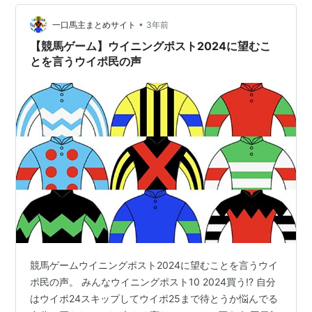
なんて入れたらきりがない… 韓国で海外補正ついたらさ
すがに俺もう耐えられねーよ コリアカップ実装してもア
•
一口馬主まとめサイト
3年前
レな馬しか出走して…
【競馬ゲーム】ウイニングポスト2024に望むこ
とを言うウイポ民の声
競馬ゲームウイニングポスト2024に望むことを言うウイ
ポ民の声。 みんなウイニングポスト10 2024買う!? 自分
はウイポ24スキップしてウイポ25まで待とうか悩んでる