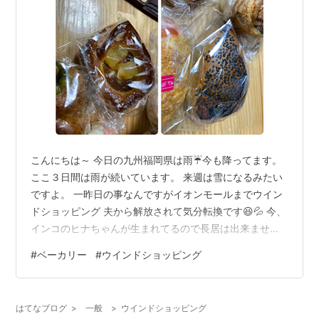
こんにちは～ 今日の九州福岡県は雨☔今も降ってます。
ここ３日間は雨が続いています。 来週は雪になるみたい
ですよ。 一昨日の事なんですがイオンモールまでウイン
ドショッピング 夫から解放されて気分転換です😆💦 今、
インコのヒナちゃんが生まれてるので長居は出来ません
が 気分が晴れた所で、おやつに久し振りパン屋さんに寄
#
ベーカリー
#
ウインドショッピング
って いくつか買いました。 これといって珍しい物は無か
ったけど美味しいそう！😊💕 パンの匂いでお腹が空いた
ので３食パン・・・ さつまいもが入ってる分を車内で食
はてなブログ
>
一般
>
ウインドショッピング
べてみた。 甘くて美味しかったです。 カリウムの数値が