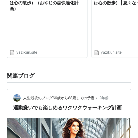
は心の散歩）（おやじの恋快適化計
は心の散歩） | 急ぐな
画）
yazikun.site
yazikun.site
関連ブログ
•
人生最後のブログ66歳から88歳までの予定
2年前
運動嫌いでも楽しめるワクワクウォーキング計画