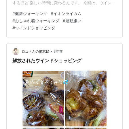
するほど 楽しい時間に変わるんです。 今回は、ウインド
ショッピングが 大好きな40代女性のUさんが体験した、
#
健康ウォーキング
#
イオンライカム
運動を楽しくするヒントをご紹介します！ 運動と好きな
#
おしゃれ着ウォーキング
#
運動嫌い
ことを掛け合わせると楽しい！ Uさんはこう言っていま
#
ウインドショッピング
した。「運動なんて絶対無理！でも健康のためにはやら
なきゃ…」 そんな彼女が見つけた方法は、 好きなウイン
ドショッピングと 運動を組み合わせること。 これが想像
以上に楽しかった！…
•
ロコさんの備忘録
3年前
解放されたウインドショッピング