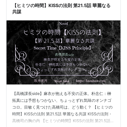
【ヒミツの時間】KISSの法則 第21.5話 華麗なる
共謀
【高橋課長side】麻衣が抱える不安の正体。朴念仁：榊
拓真には予想もつかない、ちょっとずれ気味のオンナゴ
コロ。目敏く見つけた高橋司は、どう動く？ 【ヒミツの
時間】KISSの法則 第21.5話 華麗なる共謀 KISSの法則・
高橋司の胸の内 【ヒミツの時間】KISSの法則 第21.5話