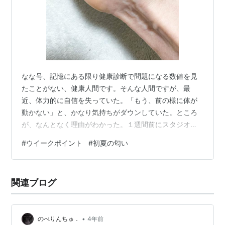
なな号、記憶にある限り健康診断で問題になる数値を見
たことがない、健康人間です。そんな人間ですが、最
近、体力的に自信を失っていた。「もう、前の様に体が
動かない」と、かなり気持ちがダウンしていた。ところ
が、なんとなく理由がわかった。１週間前にスタジオで
転び、手のひらを強打した。親指の下部の手首に近い所
#
ウイークポイント
#
初夏の匂い
に、結構な痛みが走り、レッスン時にバーを掴む時とか
何か作業をする度に、その痛みで力が入らず、今までで
きていたことにかなりの支障が出ていたのです。利き手
関連ブログ
だし。 その現実で、じわじわと気持ちに霧がかかりどん
どんダウンし、ネガティブ思考になっていた様なので
す。普通にできることができない。つまり普段健康な人
•
のべりんちゅ．
4年前
間…