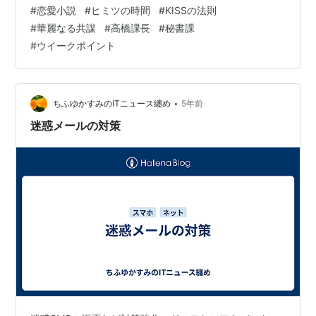
華麗なる共謀 KISSの法則・高橋司の胸の内 ウブなふりし
#
恋愛小説
#
ヒミツの時間
#
KISSの法則
て香里に取り入るあのコ……立花麻衣。 榊も香里もすっ
#
華麗なる共謀
#
高橋課長
#
秘書課
かりあのコに気を許しているようだけど、僕はそうはい
#
ウイークポイント
かないぞ。 榊はともかく、香里は僕が守らなくちゃ。 月
曜日、朝。 榊が僕に掛けた第一声は。 「高橋。午前中外
回りあるか？」 一拍おいて「ないよ」と告げる。 …
•
ちふゆかすみのITニュース纏め
5年前
迷惑メールの対策