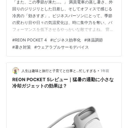
「また、この季節が来た…。」 満員電車の蒸し暑さ、外
回りのジリジリとした日差し、そしてオフィスで感じる
冷房の「効きすぎ」。ビジネスパーソンにとって、季節
の変わり目や日々の気温変化は、時に集中力を奪い、パ
フォーマンスを低下させるやっかいな敵ですよね。 背中
にじんわりと滲む汗、Yシャツの汗染み、商談中に気にな
#
REON POCKET 4
#
ビジネス効率化
#
体温調節
ってしまう不快感…。「なんとかしたい！」と強く願う
#
暑さ対策
#
ウェアラブルサーモデバイス
あなたのその声、SONY REON POCKET 4が解決しま
す。これは単なる冷却・温熱デバイスではありません。
あなたのビジネススタイルと、一年間のパフォーマンス
を劇的に変える「パーソナル体温調整パートナー」なの
•
人生は趣味と旅行と子育てと仕事と…忙しすぎる
1年前
です。 今回は、日々気温と戦うビ…
REON POCKET 5レビュー｜猛暑の通勤に小さな
冷却ガジェットの効果は？