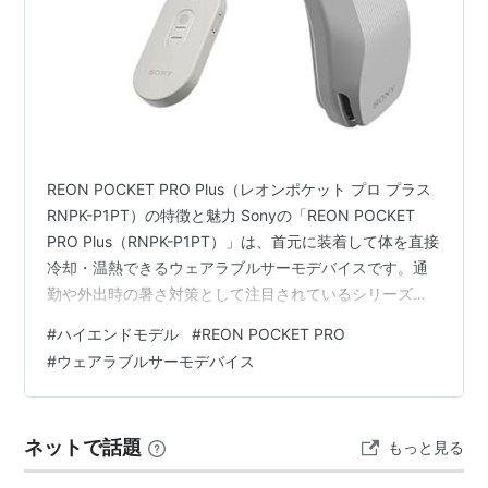
REON POCKET PRO Plus（レオンポケット プロ プラス
RNPK-P1PT）の特徴と魅力 Sonyの「REON POCKET
PRO Plus（RNPK-P1PT）」は、首元に装着して体を直接
冷却・温熱できるウェアラブルサーモデバイスです。通
勤や外出時の暑さ対策として注目されているシリーズの
上位モデルとなっています。 首元を直接冷却・温熱でき
#
ハイエンドモデル
#
REON POCKET PRO
るウェアラブル設計 本製品は専用ネックバンドで首元に
#
ウェアラブルサーモデバイス
装着し、本体を肌に接触させて温度調整を行います。冷
却（COOL）と温熱（WARM）の両方に対応しており、
季節に応じて使い分けが可能です。 外出中でも手軽に体
ネットで話題
もっと見る
感温度を調整できる点が大きな特徴…