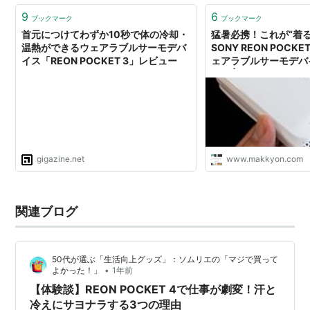
9
6
ブックマーク
ブックマーク
首元につけてわずか10秒で体の冷却・
猛暑必携！これが“着
温熱ができるウェアラブルサーモデバ
SONY REON POCK
イス「REON POCKET 3」レビュー
ェアラブルサーモデバ
は？ | MAKKYON WE
gigazine.net
www.makkyon.com
関連ブログ
50代が選ぶ「生活向上グッズ」：ソムリエの「マジで買って
•
よかった！」
1年前
【体験談】REON POCKET 4で仕事が劇変！汗と
冷えにサヨナラする3つの理由