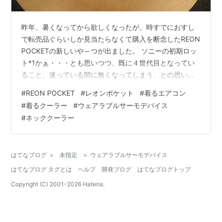
昨年、暑くなってから欲しくなったが、時すでにおすし
で転売品ぐらいしか見当たらなくて購入を断念したREON
POCKETの新しいや～つが出ました。 ソニーの初期ロッ
ト*1かぁ・・・とも思いつつ、既に４世代目となってい
ること、迷っている間に無くなってしまう、との思いか
ら発売日に購入しました(笑)。 あまり衝動買いはしない
#
REON POCKET
#
レオンポケット
#
着るエアコン
方なのですが 前モデルREON POCKET 3の時に、内蔵バ
#
着るクーラー
#
ウェアラブルサーモデバイス
ッテリーだけで使うには動作時間短いよね・・・と買え
#
ネッククーラー
なかった悔しさを紛らわしていたのですが、今回のREON
POCKET 4になって、内蔵バッテリー容量が増えて動作
時間が倍*2になったのでもう迷うことなくポチっとしち
はてなブログ
>
未指定
>
ウェアラブルサーモデバイス
ゃいま…
はてなブログ タグとは
ヘルプ
開発ブログ
はてなブログトップ
Copyright (C) 2001-
2026
Hatena.