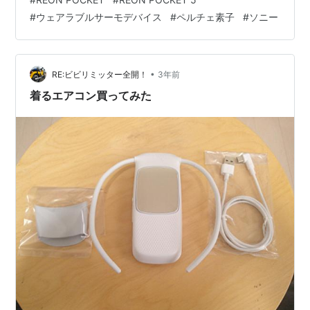
「5」を選択してみました。今回は約2ヶ月間使用してみ
#
ウェアラブルサーモデバイス
#
ペルチェ素子
#
ソニー
た実体験をもとに、その使用感をレビューします。 ソニ
ー REON POCKET 5 (レオンポケット5) センシングキッ
ト ウェアラブルサーモデバイス Bluetooth スマートフォ
ン連動 USB給電 ペルチェ素子 ＲＥＯＮ…
•
RE:ビビリミッター全開！
3年前
着るエアコン買ってみた