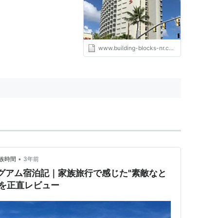
www.building-blocks-nr.com
•
族時間
3年前
 グアム宿泊記｜家族旅行で感じた"素敵なと
ろ"を正直レビュー