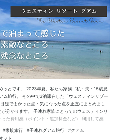
、こめっとです。 2023年夏、私たち家族（私・夫・15歳息
グアム旅行。 その中で3泊滞在した「ウェスティンリゾー
れ目線でよかった点・気になった点を正直にまとめまし
とが分かります。 子連れ家族にとってのウェスティンリ
かった費用感（ポイント・追加料金など） 利用して感じ
の対策 この記事は2023年8月の滞在をもとに執筆し、基本
#
家族旅行
#
子連れグアム旅行
#
グアム
年8月に公式サイトで確認・追記しています。 ウェスティ
オット