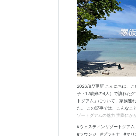
2026/8/7更新 こんにちは
子・12歳娘の4人）で訪れた
トグアム」について、家族連
た。 この記事では、こんなこ
ゾートグアムの魅力 実際にか
た "ちょっと残念" な点とそ
#
ウェスティンリゾートグアム
情報とラウンジ情報は2026
#
ラウンジ
#
プラチナ
#
マリ