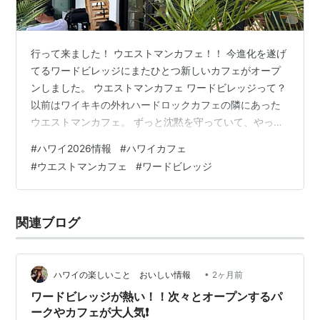
行って来ました！ ウエストマンカフェ！！ 今進化を遂げ
てるワードビレッジにまたひとつ新しいカフェがオープ
ンしました。 ウエストマンカフェ ワードビレッジって？
以前はワイキキの外れハードロックカフェの隣にあった
ウエストマンカフェ。 ずっと沈黙を守っていて、やっと
2026年6月にグランドオープンしました。 オーダーした
#
ハワイ2026情報
#
ハワイカフェ
のは… スフレパンケーキ 22ドル 選んだソースはミック
#
ウエストマンカフェ
#
ワードビレッジ
スベリー（ソースはレモン、ミックスベリー、トロピカ
ルから選びます） ※焼き上がりに25分くらいかかります
って。 フレンチトースト 18ドル トロピカルソース こち
関連ブログ
らもソースが選べます。 そして、アボガドトースト 17ド
ル （ポ…
•
ハワイの楽しいこと おいしい情報
2ヶ月前
ワードビレッジが熱い！！次々とオープンするパ
ークやカフェが大人気❗️