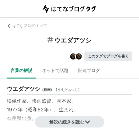
はてなブログ トップ
ウエダアツシ
このタグでブログを書く
言葉の解説
ネットで話題
関連ブログ
ウエダアツシ
(
映画
)
【
うえだあつし
】
映像作家
、
映画監督
、
脚本家
。
1977年（昭和52年）、生まれ。
奈良県出身
。
解説の続きを読む