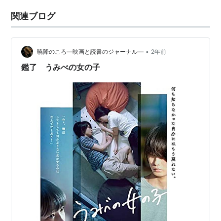
に上映された108分の映画です。 www.toshokan-
関連ブログ
movie.com 以下、あら…
•
暁降のころ―映画と読書のジャーナル―
2年前
鑑了 うみべの女の子