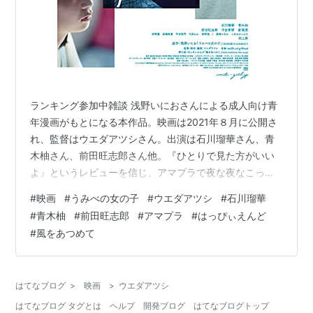
ランキング参加中雑談 浅野いにおさんによる成人向け青
年漫画がもとになる本作品。映画は2021年８月に公開さ
れ、監督はウエダアツシさん。出演は石川瑠華さん、青
木柚さん、前田旺志郎さん他。『ひとりで見た方がいい
よ』というレビューを信じ、アマプラで夜な夜なこっそ
りと鑑賞した。 umibe-girl.jp 以下、あらすじ。（参照
#
映画
#
うみべの女の子
#
ウエダアツシ
#
石川瑠華
Filmarks） 海辺の田舎町に暮らす中学二年生の小梅（石
#
青木柚
#
前田旺志郎
#
アマプラ
#
はっぴぃえんど
川瑠華）は、憧れの三崎先輩（倉悠貴）に手酷いフラれ
#
風をあつめて
方をして自棄になり、同級生の磯辺（青木柚）を誘って
衝動的に初体験を済ませる。なぜその相手が自分だった
のかと問う磯辺に、「一年の時あたしに告ったじゃん」
はてなブログ
>
映画
>
ウエダアツシ
と、ことも無げに…
はてなブログ タグとは
ヘルプ
開発ブログ
はてなブログトップ