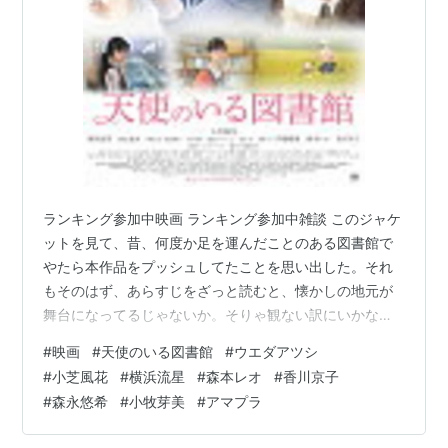
ランキング参加中映画 ランキング参加中雑談 このジャケ
ットを見て、昔、何度か足を運んだことのある図書館で
やたら本作品をプッシュしてたことを思い出した。それ
もそのはず、あらすじをざっと読むと、懐かしの地元が
舞台になってるじゃないか。そりゃ観ない訳にいかない
よねとウォッチリストに登録し、即鑑賞してみた。 監督
#
映画
#
天使のいる図書館
#
ウエダアツシ
はウエダアツシさん。お名前見たことあるなと思ってい
#
小芝風花
#
横浜流星
#
森本レオ
#
香川京子
たけど「うみべの女の子」も手がけた方。出演は小芝風
#
森永悠希
#
小牧芽美
#
アマプラ
花さん、横浜流星さん、森本レオさん、香川京子さん、
森永悠希さん、小牧芽美さん、飯島順子さん他。2017年