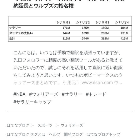
染みのない方は…
約延長とウルブズの指名権
こんにちは。いつもは手動で翻訳を頑張っていますが、
先日フォロワーに精度の高い翻訳ツールがあると教えて
いただいたので、試しにそれを活用して直訳に近い翻訳
をしてみようと思います。いつものボビーマークスのウ
ォリアーズまとめです。 引用元： www.espn.com ウォ
リアーズが2シーズン連続でNBAプレーオフを逃したこと
#
NBA
#
ウォリアーズ
#
サラリー
#
トレード
は失望するようなことではない。 むしろ、来シーズンは
#
サラリーキャップ
より良くなるだろう。 カリーはMVP級の活躍をして2度
目の得点王を獲得し、グリーンはDPOYの最終候補までに
残っていた。そこに健康なクレイ・トンプソンを加えれ
はてなブログ
>
スポーツ
>
ウォリアーズ
ば2021-22シーズンは、ウエスタンカンファレンスのフ
はてなブログ タグとは
ヘルプ
開発ブログ
はてなブログトップ
ァーストラウンド…