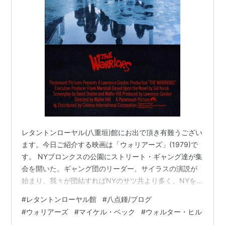
レタントンローヤル(八重垣)館にお出で頂き有難うござい
ます。今日ご紹介する映画は「ウォリアーズ」(1979)で
す。 NYブロンクスの公園にストリート・ギャング達が集
会を開いた。ギャング団のリーダー、サイラスの演説が
始まり、我々が団結すればNYのサツ共より多く、NYを
わが手に等と演説中に、サイラスは銃撃されて殺されて
#
レタントンローヤル館
#
八点鍾/ブログ
しまう。そんな時、「ローグス」のリーダー、ルーサー
#
ウォリアーズ
#
マイケル・ベック
#
ウォルター・ヒル
は「ウォリアーズ」が殺したと言い、「ウォリアーズ」