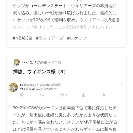
ケッツがゴールデンステート・ウォリアーズの本拠地に
乗り込み、激しい一戦が繰り広げられました。最終的に
ロケッツが106対96で勝利を収め、ウォリアーズの5連勝
をストップさせました。この試合は攻防ともにハイレベ
ルな戦いとなり、ロケッツはチームプレーと第4クォータ
#
NBA試合
#
ウォリアーズ
#
ロケッツ
ーのクラッチタイムでの活躍により、アウェイで価値あ
る勝利を手にしました。 第1クォーターは両チームとも守
備の強度が非常に高く、ウォリアーズはディフェンスで
•
ロケッツをわずか18得点に抑えました。一方のロケッツ
ベイエリアの空
4年前
はカリーへの厳しいマークで、彼の得意なスペースを封
拝啓、ウィギンス様（3）
じ込めました。第2クォーターになる…
20-21のGSWのシーズンは前年最下位で港に停泊したチ
ームが、船出後に壮絶な嵐にあったかのような状態だっ
た。とにかく噛み合わない、ステフがMVP候補に上がる
ほどの活躍を見せているにもかかわらずチームは勝ち負