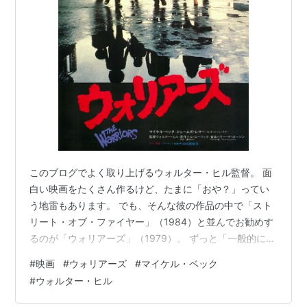
トーマス・ウェイツ
ドーシー・ライト
ブライアン・タイラー
デボラ・ヴァン・フォルケンバーグ
デヴィッド・ハリス
デヴィッド・パトリック・ケリー
マーセデス・ルール
ソニー・ランダム
このブログでよく取り上げるウォルター・ヒル監督。 面
概要
白い映画をたくさん作るけど、たまに「おや？」ってい
う地雷もあります。 でも、そんな彼の作品の中で「スト
夏の夜のニューヨークはブロンクス。そこの公園で100
リート・オブ・ファイヤー」（1984）と並んでお勧めす
以上あるストリート・ギャングが一同に大規模な集会を
るのが「ウォリアーズ」（1979）。 ずっと「一般的には
行った。だが招集者で実力者でもあるグラマシー・リフ
映画の歴史の中に埋もれてる作品」と勝手に思ってたん
#
映画
#
ウォリアーズ
#
マイケル・ベック
スのリーダー・サイラスが何者かに射殺されてしまう。
ですよ。 でも最近、どこかのアパレルメーカーが、この
#
ウォルター・ヒル
真犯人ルーサーによって犯人の汚名を着せられたウォリ
映画のプリントシャツを出してたりして、意外に人気が
アーズの面々は、復讐に燃えるリフスに追撃される事
あることを知りました。 そんな「実は人気のある映画」