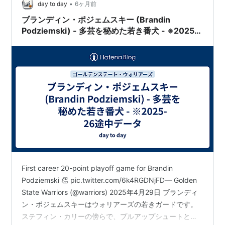
•
day to day
6ヶ月前
ブランディン・ポジェムスキー (Brandin
Podziemski) - 多芸を秘めた若き番犬 - ※2025-
26途中データ
原作
夜の戦士たち (1979年) (講談社
文庫)
作者:
ユーリック,岡本浜江
出版社/メーカー:
講談社
発売日:
1979/08
メディア:
文庫
クリック
: 1回
この商品を含むブログを見る
First career 20-point playoff game for Brandin
Podziemski 👏 pic.twitter.com/6k4RGDNjFD— Golden
ウォリアーズ
(
スポーツ
)
【
うぉりあーず
】
State Warriors (@warriors) 2025年4月29日 ブランディ
ン・ポジェムスキーはウォリアーズの若きガードです。
→ゴールデンステイト・ウォリアーズ
ステフィン・カリーの傍らで、プルアップシュートとリ