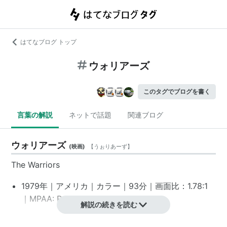
はてなブログ トップ
ウォリアーズ
このタグでブログを書く
言葉の解説
ネットで話題
関連ブログ
ウォリアーズ
(
映画
)
【
うぉりあーず
】
The Warriors
1979年｜アメリカ｜カラー｜93分｜画面比：1.78:1
｜MPAA: R
解説の続きを読む
スタッフ