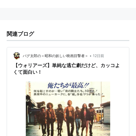
監督：
ウォルター・ヒル
製作：
ローレンス・ゴードン
製作総指揮：
フランク・マーシャル
関連ブログ
製作補：
ジョエル・シルヴァー
脚本：
デヴィッド・シェイバー
、
ウォルター・ヒル
原作：
ソル・ユーリック
•
パグ太郎の＜昭和の妖しい映画目撃者＞
12日前
撮影：
アンドリュー・ラズロ
【ウォリアーズ】単純な逃亡劇だけど、カッコよ
編集：
フリーマン・デイヴィス・Jr
、
デヴィッド・ホ
くて面白い！
ールデン
、
スーザン・E・モース
、
ビリー・ウェバー
音楽：
バリー・デ・ヴォーゾン
歌：
ジョー・ウォルシュ
キャスト
マイケル・ベック
ジェームズ・レマー