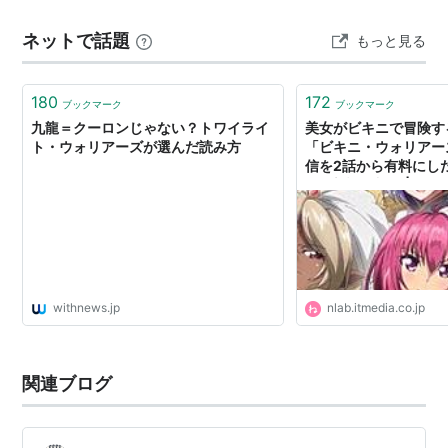
をレビューします！ (あらすじ) ニューヨーク最大のスト
に。しかもラジオのDJによって知った他のギャング達
ネットで話題
もっと見る
リート・ギャング＜リフス＞のリーダー・サイラスの呼
も名を上げようと、次々襲い掛かる。ウォリアーズはシ
び掛けで、ストリート・ギャ…
マであるコニー・アイランドに逃げ帰ろうとするが。
180
172
単純なプロット、歯切れの良い暴力描写で話題を呼ん
ブックマーク
ブックマーク
九龍＝クーロンじゃない？トワイライ
美女がビキニで冒険す
だ、ウォルター・ヒルの佳作。
ト・ウォリアーズが選んだ読み方
「ビキニ・ウォリアー
信を2話から有料にし
予告編
→最新話無料に | ねと
withnews.jp
nlab.itmedia.co.jp
関連ブログ