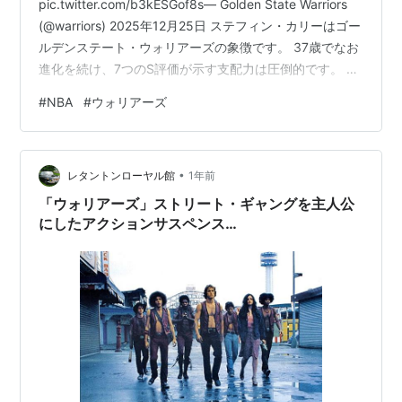
pic.twitter.com/b3kESGof8s— Golden State Warriors
(@warriors) 2025年12月25日 ステフィン・カリーはゴー
ルデンステート・ウォリアーズの象徴です。 37歳でなお
進化を続け、7つのS評価が示す支配力は圧倒的です。 神
域に立つシューター、その全容をデータで解き明かしま
#
NBA
#
ウォリアーズ
す。
•
レタントンローヤル館
1年前
「ウォリアーズ」ストリート・ギャングを主人公
にしたアクションサスペンス…