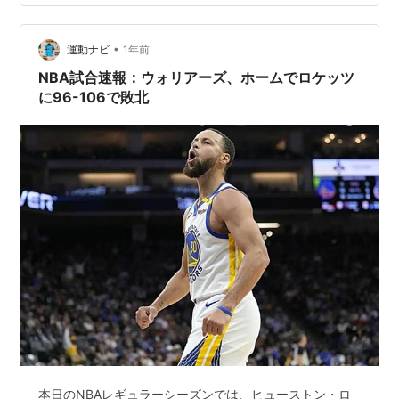
を追跡し始める。 殺したのはルーサーだったがストリー
ト・ギャング達が執拗に追跡し始め、「ウォリアーズ」
リーダー、スワン(マイケル・ベック)はリンチを避ける
•
運動ナビ
1年前
為、仲間と途中彼ら共にに行動す…
NBA試合速報：ウォリアーズ、ホームでロケッツ
に96-106で敗北
本日のNBAレギュラーシーズンでは、ヒューストン・ロ