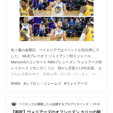
先々週の金曜日、ベイエリアではイベントが目白押しで
した。 MLBプレーオフ ジャイアンツ対ドジャース
Maroon5のコンサート NBAプレシーズン ウォリアーズ対
レイカーズ どれに行こうか、朝から旦那とLINE会議。 な
かなか決断出来ず、決裁を押し付け合っていると、ウォ
リアーズとの試合にレブロンジェームズが出場しそうだ
#
NBA
#
レブロン・ジェームズ
#
ウォリアーズ
と分かり、瞬でNBA観戦に決まりました。 NBA大ファン
の旦那に感化され、アメリカにいる間にレブロンのプレ
ーをいつか見たいと、前から私が話していたのです＾＾
•
レブロン・ジェームズとは 言わずと知れたNBAのトップ
ペリカンズが優勝したら結婚するブログリターンズ
5年前
プレーヤーであり「生ける伝説」なのですが、NBAに馴
【和訳】ウォリアーズのオフシーズン カリーの契