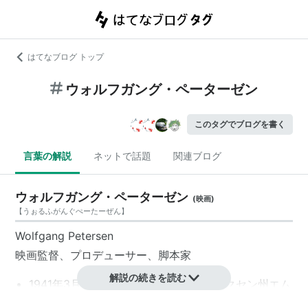
はてなブログ トップ
ウォルフガング・ペーターゼン
このタグでブログを書く
言葉の解説
ネットで話題
関連ブログ
ウォルフガング・ペーターゼン
(
映画
)
【
うぉるふがんぐぺーたーぜん
】
Wolfgang Petersen
映画監督、プロデューサー、脚本家
解説の続きを読む
1941年3月14日、西ドイツ／ニーダーザクセン州エム
デン生まれ