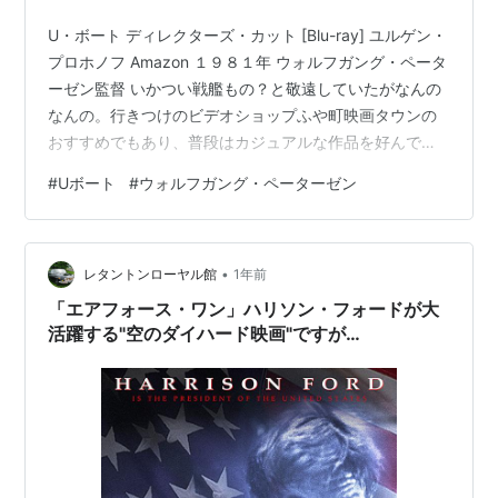
U・ボート ディレクターズ・カット [Blu-ray] ユルゲン・
プロホノフ Amazon １９８１年 ウォルフガング・ペータ
ーゼン監督 いかつい戦艦もの？と敬遠していたがなんの
なんの。行きつけのビデオショップふや町映画タウンの
おすすめでもあり、普段はカジュアルな作品を好んでる
友人も好きだと話してたので観たら、実に面白い。冒頭
#
Uボート
#
ウォルフガング・ペーターゼン
から一糸乱れぬという感じではなく、行儀の悪い兵隊や
首脳部への批判的なことばなどもちらっと出てきて、普
段みている軍隊ものとは異質な感じからスタート、航海
•
が進むにつれ、あらくれて自分とは無縁の世界かと思っ
レタントンローヤル館
1年前
ていた船内のピンチがことごとく、日々の会社や暮らし
「エアフォース・ワン」ハリソン・フォードが大
の中で沸き起こる出来事…
活躍する"空のダイハード映画"ですが…