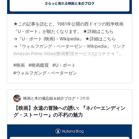
★この記事を読むと、1981年公開の西ドイツの戦争映画
『U・ボート』が観たくなります。 ★詳細はこちら
→『U・ボート (映画) - Wikipedia』 ★詳細はこちら
→『ウォルフガング・ペーターゼン - Wikipedia』 リンク
Amazon Prime Video(動画配信サービス)はコチラ→『U
ボート ディレクターズカット版（字幕版）』 【あらす
#
映画
#
映画鑑賞
#
U・ボート
じ】 『U・ボート』は、ウォルフガング・ペーターゼン
#
ウォルフガング・ペーターゼン
監督による映画で、第二次世界大戦中のドイツ潜水艦U-
96の乗組員たちの任務と日常生活を描いています。物語
は、潜水艦が大西洋で連合国の船舶を攻撃する任務に従
事する様子と、激しい海戦、長期間にわ…
•
映画と本の備忘録＆紹介ブログ
2年前
【映画】永遠の冒険への誘い: 『ネバーエンディン
グ・ストーリー』の不朽の魅力