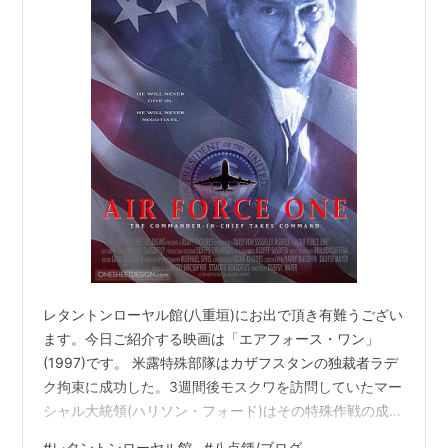
レタントンローヤル館(八重垣)にお出で頂き有難うござい
ます。今日ご紹介する映画は「エアフォース・ワン」
(1997)です。 米露特殊部隊はカザフスタンの独裁者ラデ
ク拘束に成功した。3週間後モスクワを訪問していたマー
シャル大統領(ハリソン・フォード)はその特殊作戦の成功
を称賛した。マーシャル達が大統領専用機エアフォー
#
レタントンローヤル館
#
八点鍾/ブログ