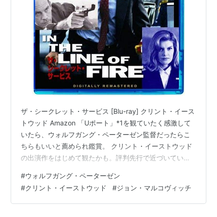
U・ボート
（1981）脚本も
昼と夜のような白と黒
（1978）
危険な年頃
（1977）＜未＞
アカデミー賞
候補：
U・ボート
（1981）：監督賞、脚色賞
ザ・シークレット・サービス [Blu-ray] クリント・イース
トウッド Amazon 「Uポート」*1を観ていたく感激して
いたら、ウォルフガング・ペーターゼン監督だったらこ
ちらもいいと薦められ鑑賞。 クリント・イーストウッド
の出演作をはじめて観たかも。評判先行で近づいていな
かったが、当たり前だがなかなかいい。 彼はJFKの暗殺
#
ウォルフガング・ペーターゼン
を止められなかったシークレット・サービスに勤める男
#
クリント・イーストウッド
#
ジョン・マルコヴィッチ
の役。今は現場ではなく、暗殺を未然に防ぐのが目的の
調査部勤務なのだが、調査の過程で、彼のように組織の
中で自分を実現しようとして満たされなかった彼の影法