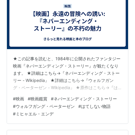
★この記事を読むと、1984年に公開されたファンタジー
映画『ネバーエンディング・ストーリー』が観たくなり
ます。 ★詳細はこちら→『ネバーエンディング・ストー
リー - Wikipedia』 ★詳細はこちら→『ウォルフガン
グ・ペーターゼン - Wikipedia』 ★原作はこちら→『は
てしない物語 上 (岩波少年文庫)』 リンク Amazon Prime
#
映画
#
映画鑑賞
#
ネバーエンディング・ストーリー
Video(動画配信サービス)はコチラ→『ネバーエンディン
#
ウォルフガング・ペーターゼン
#
はてしない物語
グ･ストーリー (字幕版)』 【あらすじ】 『ネバーエンデ
#
ミヒャエル・エンデ
ィング・ストーリー』は、若い少年バスチャンが発見し
た不思議な本を通じて繰り広げられる物語です。バスチ
ャンは、この本の中でファンタジ…