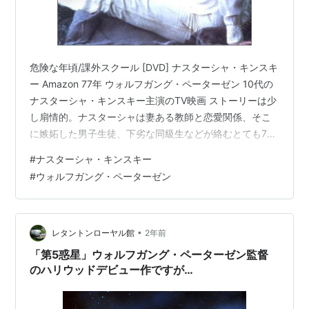
危険な年頃/課外スクール [DVD] ナスターシャ・キンスキ
ー Amazon 77年 ウォルフガング・ペーターゼン 10代の
ナスターシャ・キンスキー主演のTV映画 ストーリーは少
し扇情的。ナスターシャは妻ある教師と恋愛関係、そこ
に嫉妬した男子生徒、下劣な同級生などが絡むとても70
年代ぽく見やすい学園サスペンス いやな感じの同級生に
#
ナスターシャ・キンスキー
は「キャリー」（７６）、「ハロウィン」（７８）等の
#
ウォルフガング・ペーターゼン
ホラー映画だったらここで酷い目に遭ったりするんどけ
どな、と思いながら鑑賞。そういう流れではないのだ
が、全く退屈させない構成。恋愛相手の教師の妻も、事
件がおき登場する刑事も割合丁寧に描かれている。 未見
•
レタントンローヤル館
2年前
の「Uボート」の監…
「第5惑星」ウォルフガング・ペーターゼン監督
のハリウッドデビュー作ですが…