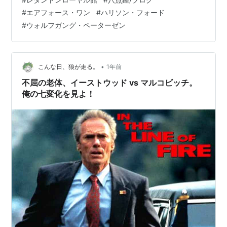
ス・ワンで帰路に就いた時、取材の為乗り込んでいたロ
#
エアフォース・ワン
#
ハリソン・フォード
シアテレビクルーのリーダー、コルシュノフ(ゲーリー・
#
ウォルフガング・ペーターゼン
オールドマン)が突然発砲し機内を制圧する。彼らはテレ
ビクルーではなく、ラデクを信奉するゲリラコマンドだ
った。が、シークレットサービスがマーシャル大統領を
脱出ポッドまで案内し大統領は脱出…
•
こんな日、狼が走る。
1年前
不屈の老体、イーストウッド vs マルコビッチ。
俺の七変化を見よ！