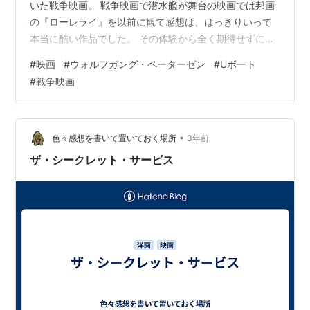
いた戦争映画。 戦争映画で潜水艦が舞台の映画では邦画
の『ローレライ』を以前に観て感想は、はっきりいって
本当に酷い作品でした。 その体験から全く期待せずにこ
ちらの『Uボート』を観たのですが、素晴らしい作品でし
#
映画
#
ウォルフガング・ペーターゼン
#
Uボート
た。 もしかしたら戦争映画で一番好きな作品になったか
#
戦争映画
もしれません。 ドイツ海軍の報道班員・ヴェルナー少尉
が潜水艦・U-96に乗艦し物語が始まりまり、そこからは
ひたすら潜水艦内の様子が続きます。 ちなみにヴェルナ
ー少尉はちょっとエド・シーランに似ています。そして
•
色々感想を書いて置いておく場所
3年前
序盤にちょっとだけオッ…
ザ・シークレット・サービス