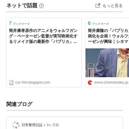
ネットで話題
もっと見る
師のような男（ジョン・マルコヴィッチ）から、男の人
生への復讐のような挑…
7
6
ブックマーク
ブックマーク
筒井康孝原作のアニメをウォルフガン
筒井康隆の「パプリカ
グ・ペーターゼン監督が実写映画化す
画化を企画！ウォルフ
るリメイク版の最新作「パプリカ」
ーゼンが興味｜シネマ
は、「マトリックス」も顔負けのSFア
クション超大作！！
cia-film.blogspot.com
www.cinematoday.jp
関連ブログ
•
日常整理日誌
9ヶ月前