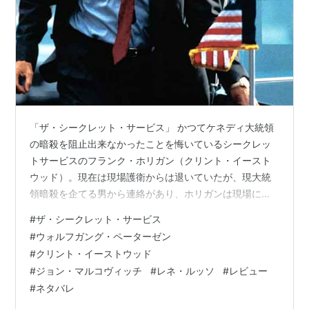
「ザ・シークレット・サービス」 かつてケネディ大統領
の暗殺を阻止出来なかったことを悔いているシークレッ
トサービスのフランク・ホリガン（クリント・イースト
ウッド）。現在は現場護衛からは退いていたが、現大統
領暗殺を企てる男から連絡があり、ホリガンは現場に復
帰。現大統領を守り切ることが出来るのか？というお
#
ザ・シークレット・サービス
話。 もちろん主役はイーストウッドなのだが、何を見る
#
ウォルフガング・ペーターゼン
かと言うと、暗殺者役のジョン・マルコビッチ。マルコ
#
クリント・イーストウッド
ビッチが登場する度、見た目が変わる。変装している時
#
ジョン・マルコヴィッチ
#
レネ・ルッソ
#
レビュー
もあるのだけど、変装無しの時でも表情や言動で別人の
#
ネタバレ
よう。こいつはどういうやつなのか？が分からず、こち