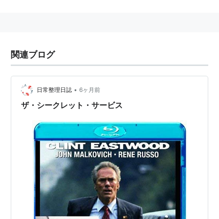
『U・ボート』『ネバーエンディング・ストーリー』
が世界的にヒット。アメリカに拠点を移す。『ザ・
シークレット・サービス』以降は、ハリウッドスタ
ー主演の大作を手がけている。
関連ブログ
主な監督作品
ポセイドン
（2006）製作も
•
日常整理日誌
6ヶ月前
トロイ
（2004）製作も
ザ・シークレット・サービス
パーフェクト ストーム
（2000）製作も
エアフォース・ワン
（1997）製作も
アウトブレイク
（1995）製作も
ザ・シークレット・サービス
（1993）製作総指揮も
プラスティック・ナイトメア／仮面の情事
（1990）
製作、脚本も
第5惑星
（1986）
ネバーエンディング・ストーリー
（1984）脚本も