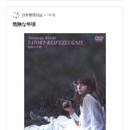
らを怖がらせてくれる。マルコビッチ七変化に大注目…
•
日常整理日誌
1年前
危険な年頃