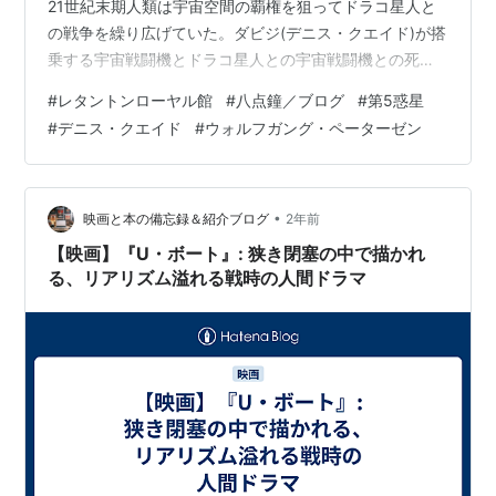
21世紀末期人類は宇宙空間の覇権を狙ってドラコ星人と
の戦争を繰り広げていた。ダビジ(デニス・クエイド)が搭
乗する宇宙戦闘機とドラコ星人との宇宙戦闘機との死闘
を繰り広げ、互いに被弾してフィライン第4惑星に不時着
#
レタントンローヤル館
#
八点鐘／ブログ
#
第5惑星
するのだった。そこは隕石が無数に降り注ぐ不毛の地
#
デニス・クエイド
#
ウォルフガング・ペーターゼン
で、彼等は互いに協力する必要があるのだったが… あの
「Uボート」で名を上げたウォルフガング・ペーターゼン
監督のSF映画です。あのジョン・ブアマン監督「太平洋
の地獄」のSF版の様な映画で、結構力の入ったSF映画で
•
映画と本の備忘録＆紹介ブログ
2年前
すが、残念なことに何か…
【映画】『U・ボート』: 狭き閉塞の中で描かれ
る、リアリズム溢れる戦時の人間ドラマ