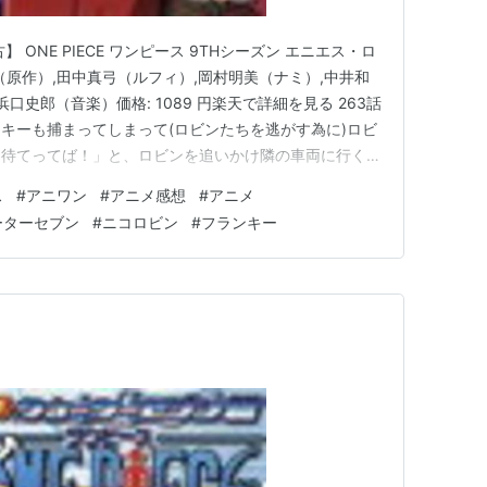
 ONE PIECE ワンピース 9THシーズン エニエス・ロ
郎（原作）,田中真弓（ルフィ）,岡村明美（ナミ）,中井和
口史郎（音楽）価格: 1089 円楽天で詳細を見る 263話
キーも捕まってしまって(ロビンたちを逃がす為に)ロビ
、待てってば！」と、ロビンを追いかけ隣の車両に行くフ
かしらあの2人一緒にして」 カリファさん。わかりま
ス
#
アニワン
#
アニメ感想
#
アニメ
は不安ですよね(真顔) 一方サンジとそげキングと合流し
ーターセブン
#
ニコロビン
#
フランキー