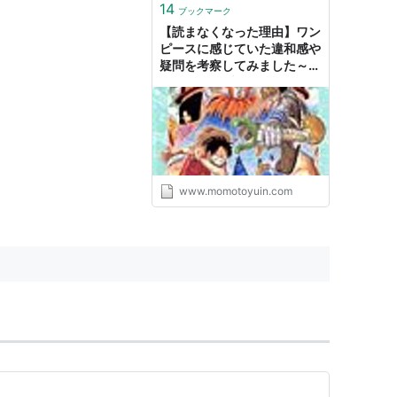
14
ブックマーク
【読まなくなった理由】ワン
ピースに感じていた違和感や
疑問を考察してみました～ウ
ォーターセブン編～ - 僕の人
生、変な人ばっかり！
www.momotoyuin.com