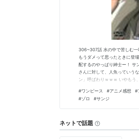
306~307話 水の中で苦し
もうダメって思ったときに登場
配するのやっぱり紳士ー！ サ
さんに対して、人魚っていうな
ン」呼ばわりｗｗｗ いやもう
ロがサンジやウソップと一緒
#
ワンピース
#
アニメ感想
#
( ･᷄ὢ･᷅ ) 【中古】 ONE P
#
ゾロ
#
サンジ
／尾田…
ネットで話題