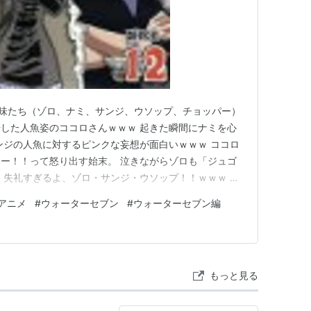
む一味たち（ゾロ、ナミ、サンジ、ウソップ、チョッパー）
した人魚姿のココロさんｗｗｗ 起きた瞬間にナミを心
ンジの人魚に対するピンクな妄想が面白いｗｗｗ ココロ
ー！！って怒り出す始末。 泣きながらゾロも「ジュゴ
、失礼すぎるよ、ゾロ・サンジ・ウソップ！！ｗｗｗ ゾ
に残念がってるの意外だわ。君も人魚に夢抱いてたんだな
アニメ
#
ウォーターセブン
#
ウォーターセブン編
IECE ワンピース 8THシーズン ウォーターセブン篇 piece．12
もっと見る