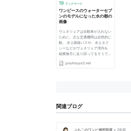
19
ブックマーク
ワンピースのウォーターセブ
ンのモデルになった水の都の
画像
ヴェネツェアは自動車が入れない
ために、主な交通機関は必然的に
船。 水上路線バスや、水上タク
シーなどがヴェネツェア湾内を
縦横無尽に走り回ってるそうで
す。（wikkipediaより） まさ
jyouhouya3.net
に、リアル・ウォーターセブンと
いう感じですね。 また、ヴェネ
ツェアには仮面カーニバルという
ものがあり 街中を仮面と衣装を
付けた...
関連ブログ
•
ぷちこのワンピ感想部屋
2年前