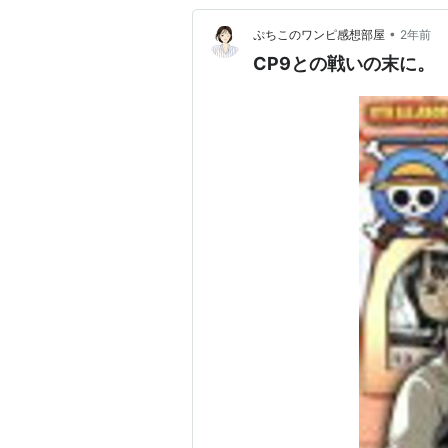
•
ぷちこのワンピ感想部屋
2年前
CP9との戦いの末に。