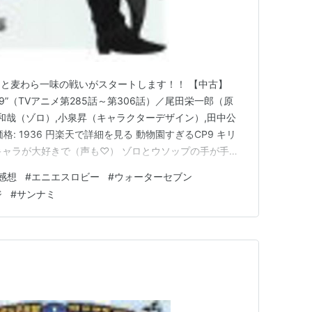
9と麦わら一味の戦いがスタートします！！ 【中古】
tion“CP9”（TVアニメ第285話～第306話）／尾田栄一郎（原
井和哉（ゾロ）,小泉昇（キャラクターデザイン）,田中公
: 1936 円楽天で詳細を見る 動物園すぎるCP9 キリ
キャラが大好きで（声も♡） ゾロとウソップの手が手錠
ことに！！ｗｗｗ 手錠はずれるまでは逃げ回るゾロと
感想
#
エニエスロビー
#
ウォーターセブン
作戦がゾロらしくて面白いｗｗｗ キリンさんと狼さん
ジ
#
サンナミ