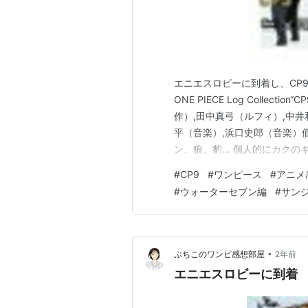
エニエスロビーに到着し、CP
ONE PIECE Log Collec
作）,田中真弓（ルフィ）,中
平（音楽）,浜口史郎（音楽）価格
ン、狼、豹… 個人的にカクの
でつながってしまって恐ろしい
#
CP9
#
ワンピース
#
アニメ
ウソップ。 手首を切り落とす
#
ウォーターセブン編
#
サン
の…
•
ぷちこのワンピ感想部屋
2年前
エニエスロビーに到着