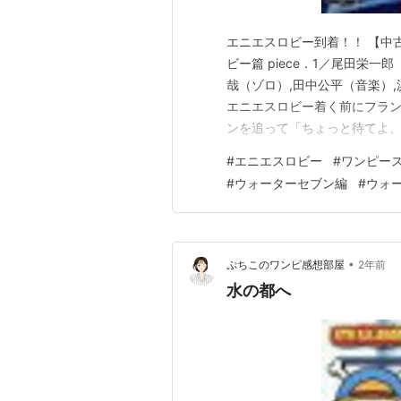
エニエスロビー到着！！ 【中古】
ビー篇 piece．1／尾田栄一
哉（ゾロ）,田中公平（音楽）,浜
エニエスロビー着く前にフラン
ンを追って「ちょっと待てよ
ランキー。 カリファ「大丈夫
#
エニエスロビー
#
ワンピー
す。 大人の男女2人きりにして
#
ウォーターセブン編
#
ウォ
た麦…
•
ぷちこのワンピ感想部屋
2年前
水の都へ