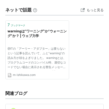
ですね。真っ赤な色味と鋼鉄鳥のジャケットが印象的で
ネットで話題
もっと見る
したけど、内容的にもNWOBHMの影響下にある正統派メ
タルだっただけ…
My Dear Girl
7
ブックマーク
warningは”ワーニング”か”ウォーニン
Tamerett
Tim Tam
グ”か？ | ウェブ力学
@ITの「アーリー・アダプター」は要らない
Mixed Mariiage
という記事を読んでいて、ふと”warning”の
読み方が頭をよぎりました。 warningとは、
プログラムコードのコンパイル時、適切なコ
ードでない場合に表示される警告メッセージ
Slightly Dangerous
Roberto
Hail to Reason
のことです。 warningをカタカナ表記するこ
m-ishikawa.com
とはほとんどないのですが、会話の中ではよ
く用いられます。 多...
Bramalea
関連ブログ
Where You Lead
Raise a Native