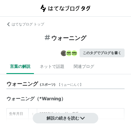
はてなブログ トップ
ウォーニング
このタグでブログを書く
言葉の解説
ネットで話題
関連ブログ
ウォーニング
(
スポーツ
)
【
うぉーにんぐ
】
ウォーニング（*
Warning
）
生年月日
：
1985年生まれ、牡、鹿毛
解説の続きを読む
生産者
：
Juddmonte Farms（英国）