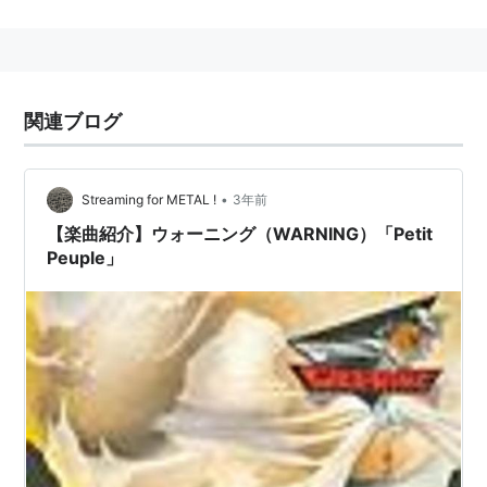
父
：
Known Fact（
ノウンファクト
）
母
：
Slightly Dangerous
母の父
：
Roberto（ロベルト）
関連ブログ
馬主
：
K.Abdulla
管理調教
：
Guy Harwood（英国）
師
•
Streaming for METAL !
3年前
競走成績
：
14戦8勝（米・仏・英）
【楽曲紹介】ウォーニング（WARNING）「Petit
Peuple」
主な勝ち
：
サセックスS
クイーンエリザベス2世S
鞍
備考
：
半弟コマンダーインチーフ（*Commander in
Chief）
輸入種牡馬、短距離に活躍馬が多い。またウォーニング