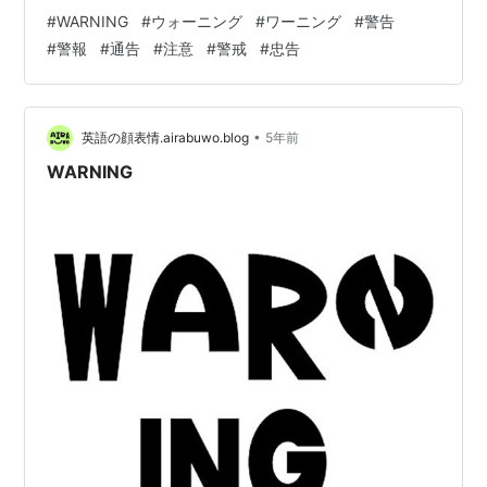
#
WARNING
#
ウォーニング
#
ワーニング
#
警告
#
警報
#
通告
#
注意
#
警戒
#
忠告
•
英語の顔表情.airabuwo.blog
5年前
WARNING