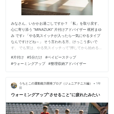
みなさん、いかかお過ごしですか？ 「私」を取り戻す、
心に寄り添う ”MINAZUKI” 片付けアドバイザー 梶村まゆ
み です♪ 「やる気スイッチが入ったら一気にやるタイプ
なんですけどね～」 そう言われる方、けっこう多いで
す。 でも実は、やる気スイッチって“押してから始めるも
の”じゃなくて、“動き出したあとに入るもの”なんです。
#
片付け
#
5分だけ
#
ベイビーステップ
「片付けたい気持ちはあるのに、どこからやればいいか
#
ウォーミングアップ
#
整理収納アドバイザー
わからない」 「時間ができたらやろうと思っているけ
ど、気づいたら一日が終わっている」 そんなときこそ効
果的なのが、“5分だけ片付ける”という始め方です。 多く
•
うちとこの運動能力開発ブログ（ジュニアテニス編）
1年
の人は「始める＝ちゃんとやること」と思いがちです
前
が、それが気持…
ウォーミングアップ“させること”に疲れたみたい