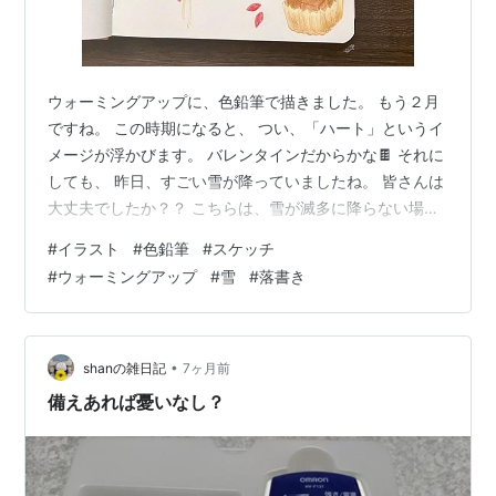
ウォーミングアップに、色鉛筆で描きました。 もう２月
ですね。 この時期になると、 つい、「ハート」というイ
メージが浮かびます。 バレンタインだからかな🍫 それに
しても、 昨日、すごい雪が降っていましたね。 皆さんは
大丈夫でしたか？？ こちらは、雪が滅多に降らない場所
なので、 珍しく、雪が降っているのを見て、とても驚き
#
イラスト
#
色鉛筆
#
スケッチ
ました😳⛄️ 「お〜〜〜っっ雪だ！雪が降って
#
ウォーミングアップ
#
雪
#
落書き
る〜〜！！！」 と、思わずテンションが上がってしまい
ました。 でも、１cmくらい積もってたかな😂 白い雪は
やっぱりキレイ。 でも何より1番キレイだったのは、 隣
さんの梅の木に雪が積もってた景色でした。 写真を撮り
•
shanの雑日記
7ヶ月前
たかったけど、 お隣さんの…
備えあれば憂いなし？