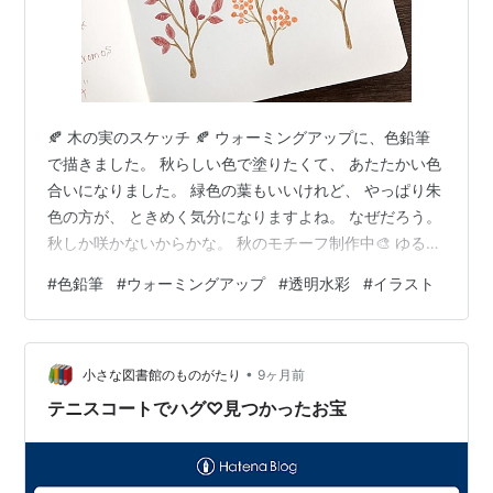
🍂 木の実のスケッチ 🍂 ウォーミングアップに、色鉛筆
で描きました。 秋らしい色で塗りたくて、 あたたかい色
合いになりました。 緑色の葉もいいけれど、 やっぱり朱
色の方が、 ときめく気分になりますよね。 なぜだろう。
秋しか咲かないからかな。 秋のモチーフ制作中🎨 ゆるっ
とがんばります〜！ 来年になるまでは、 あと１ヶ月
#
色鉛筆
#
ウォーミングアップ
#
透明水彩
#
イラスト
半…。 おぉ…早い…。というよりも 「え？もう？？？ い
つの間に？？」 という感じの方が勝った気がします😂 で
も、毎年もそんなふうに感じるって分かってるのに 11月
•
に入ってから 『はっ』と気づくことが多いんですよね。
小さな図書館のものがたり
9ヶ月前
それが普通かどうか分かりません。うん( ˙-˙ ) でも、年…
テニスコートでハグ♡見つかったお宝