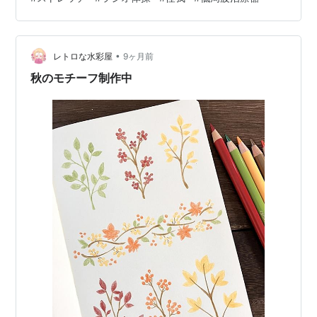
楽勝なのでは？ そう思われるかもしれませんが、これが
またそうでもなく…。 いきなり上着をバッと脱ぎ、下も
短パン素足（スパッツ等のインナーなし）になる同年代
女子もいますが、私には無理。 上は裏起毛付きのハイネ
•
レトロな水彩屋
9ヶ月前
ック長袖インナー、下も…
秋のモチーフ制作中