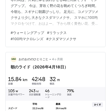
グアップ。 今は、芽吹く野の花を眺めてくつろぎ時間。
今朝も、スギナに朝露びっしり。 足元に、コメツブツメ
クサより少し大きなクスダマツメクサ。 スマホに100均
マクロをつけて、おはよー。 下から咲く黄色い花、受粉
すると花弁は大きくなり下を向くんだって。 花言葉は『
#
ウォーミングアップ
#
リラックス
ちいさな恋人 』 その割には暑さ寒さに強く、乾燥だって
#
100均マクロレンズ
#
クスダマツメクサ
平気。 逞しいね、ワシもあやかりたい。 ほな、行ってき
ま～す。
•
おのおののひとりごと
4ヶ月前
朝のライド（2026年4月18日）