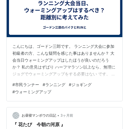
こんにちは、ゴードン三郎です。 ランニング大会に参加
初級者の方、こんな疑問を感じた事はありませんか？ 大
会当日ウォーミングアップはしたほうが良いのだろう
か？ 私の意見はずばり ハーフマラソン以上なら、無理に
ジョグでウォーミングアップをする必要はない です。 今
回は参加者中真ん中くらいから下位の順位で、ハーフマ
#
市民ランナー
#
ランニング
#
ジョギング
ラソン以上の距離を走ることを前提として考えてみま
#
ウォーミングアップ
す。 ではウォーミングアップは不要の理由ですが、 「最
初の5㎞で身体を温めればよい」からです。 →スタート
直後は団子状態でペースはなかなか上がりません。イラ
イラしてジグザグに強引に走るのは危険ですし、マナー
•
お昼寝マンボウの日記
3ヶ月前
違反です。いっそ最初の5㎞はウォーミ…
『 花たび 今朝の河原 』