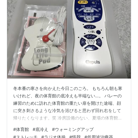
冬本番の寒さを向かえた今日このごろ。 もちろん朝も寒
いけれど、夜の体育館の底冷えも半端ない…。 バレーの
練習のために訪れた体育館の重たい扉を開けた途端、顔
に突き刺さるような冷気を浴びると思わず回れ右をして
帰りたくなります。笑 冷房設備のない、夏場の体育館で
の練習は暑さとの戦いです。 ※その辺りの話
#
体育館
#
底冷え
#
ウォーミングアップ
shanru.hatenablog.com 冬は身体を動かすと温まるし、
#
ストレッチ
#
ラジオ体操
#
怪我
#
低周波治療器