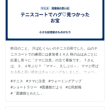
昨日のこと。 汗ばむくらいのテニス日和でした。山のテ
ニスコートでの練習には参加者１４人 秋の山はみごとに
紅葉し所々に「クマに注意」の立て看板です。 Ｔさん
は、３、４年ぶり？ 「ママ～、久しぶり～」 ママと呼ば
れる私と若い彼女はぎゅっとハグをしました。 ウォーミ
ングアップのショートラリーもしました。互いにきもち
#
テニス
#
クマに注意
#
ウォーミングアップ
を合わせて、一球が、だいじに長く続きました。痛めて
#
ショートラリー
#
図書館だより
#
公民館報
いたという膝もすっかり治癒したようでした。 ＊＊＊ 嬉
#
「図書館とわたし」
しいことがもうひとつ。 テニスの後、偶然、倉見を通り
かかって当時、公民館報の担当だったＪさんが現在「ウ
ェルピア倉見」にいることを思い出しました。変わらぬ