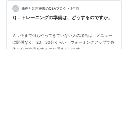
会場に着きますよね。 我々より早…
•
発声と音声表現のQ&Aブログ
1年前
Ｑ．トレーニングの準備は、どうするのですか。
Ａ．今まで何もやってきていない人の場合は、メニュー
に関係なく、20、30分くらい、ウォーミングアップで身
体と心の準備をするのが望ましいです。
#
準備
#
何も
#
関係
#
ウォーミングアップ
#
望ましい
#
心