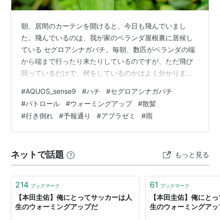
朝、居間のカーテンを開けると、今日も飛んでいまし
た。飛んでいるのは、我が家のベランダ屋根裏に居候し
ている セグロアシナガバチ。毎朝、数匹がベランダの端
から端まで行ったり来たりしているのですが、ただ飛び
回っているだけで、何をしているのかはよく分かりませ
ん。巣を守るためのパトロール…そんなふうにも見えま
#
AQUOS_sense9
#
ハチ
#
セグロアシナガバチ
す、それともウォーミングアップ飛行かも。 その朝、散
#
パトロール
#
ウォーミングアップ
#
散髪
髪のために近所の理容店へ歩いて向かっていました。す
#
行き倒れ
#
予報通り
#
アブラゼミ
#
雨
ると足元に何かが落ちているのを発見。よく見ると、写
真のとおり ハチの死骸でした。姿形からしてセグロアシ
ナガバチのようで、となると我が家の居候だった可能性
ネットで話題
もっと見る
もあります。幼虫のために餌を探している最中に力…
214
61
ブックマーク
ブックマーク
【本田圭佑】俺にとってサッカーは人
【本田圭佑】俺にとっ
生のウォーミングアップだ
生のウォーミングアッ