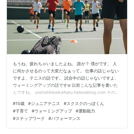
もうね、疲れちゃいましたよね。 誰が？ 僕がです。 人
に何かさせるのって大変だなぁって。 仕事の話じゃない
ですよ、テニスの話です。 試合中の話じゃないですよ、
ウォーミングアップの話ですw 以前こんな記事を書いた
んですね。 undoshinkeikaihatu.hatenablog.com その中
でうちの子はスクスクでは一応、 (1)ストレッチ(2)ステッ
#
10歳
#
ジュニアテニス
#
スクスクのっぽくん
プワーク（色んなステップするやつ）(3)走る（ランニン
#
子育て
#
ウォーミングアップ
#
運動能力
グ、ダッシュ） をやってます、って偉そうに書いたわけ
#
ステップワーク
#
パフォーマンス
なんですが……。 これね、絶対に自分からはやってくれ
ないんですよ。 いつまで経ってもやってくれない。 まず