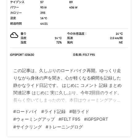
この記事は、久しぶりのロードバイク再開。ゆっくり走
りながら身体の声を聞き、心が軽くなる瞬間を記録した
静かなライド日記です。 はじめに コメント 記録 まとめ
関連記事 はじめに 実に久しぶり、今年2回目のライド。
長らく空いてしまったので、本日はウォーミングアップ
です。 ブランクがあると、走り出す前のわずかな緊張が
#
ロードバイ
#
ライド記録
#
朝ライド
ある。 ペダルを踏み込んだ瞬間に、その緊張がほどけて
#
ウォーミングアップ
#
FELT F95
#
iGPSPORT
いく感覚もまた、久しぶりでした。 季節の移り変わりを
#
サイクリング
#
トレーニングログ
肌で感じながら、まずは身体の声を聞くところから始め
ました。 「無理をしない」という選択が、今日は自然に