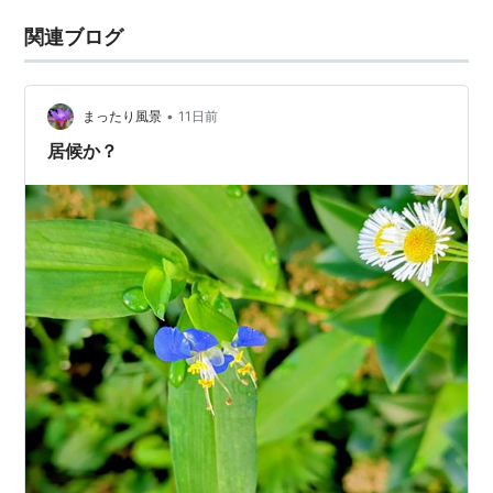
関連ブログ
•
まったり風景
11日前
居候か？