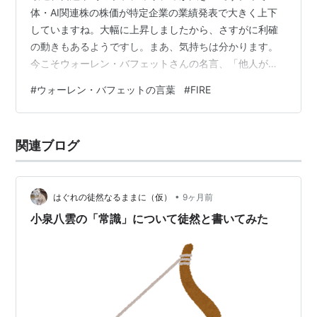
体・AI関連株の株価が特定企業の業績発表で大きく上下
していますね。大幅に上昇しましたから、さすがに利確
の動きもあるようですし。まあ、気持ちは分かります。
今こそウォーレン・バフェットさんの名言、「他人が貪
欲なときに恐れ、他人が恐れているときに貪欲であ
#
ウォーレン・バフェットの言葉
#
FIRE
れ。」を思い出しましょう。 平日は決算できないので、
一足早く6月分を締めます。先ず、2026年の目標からで
す。 【2026年の目標（評価額）】 区分 金額(万円) 2026
関連ブログ
年の目標資産 9,300←9,500→9,700 2026年の増加額
970←1,170→1,370 2025年末時点の総資産 8,…
•
はぐれの徒然なるままに（仮）
9ヶ月前
小泉八雲の「常識」について徒然と書いてみた