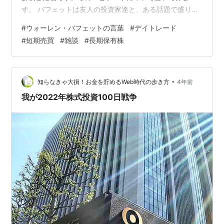
す。 バフェットは友人の投資家達と、ある話題で盛り上
がっていました。 その話題とは、株式売買がインターネ
#
ウォーレン・バフェットの言葉
#
デイトレード
ットできる様になり、 「デイトレードー」をする人達が
#
短期売買
#
雑談
#
長期保有株
増えた事でした。 その時、バフェットは友人達に言いま
した。 「最近、デイトレードを専門にする、デイトレー
ダー達が増えたね。 どうだろ？我々が資金を出し合っ
て、デイトレードの学校でも作ろうか？」このバフェッ
•
知らなきゃ大損！お金を貯めるWeb時代の歩き方
4年前
トの発言は、た…
我が2022年株式投資100日戦争