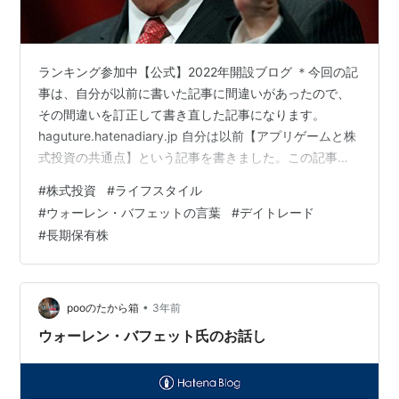
ランキング参加中【公式】2022年開設ブログ ＊今回の記
事は、自分が以前に書いた記事に間違いがあったので、
その間違いを訂正して書き直した記事になります。
haguture.hatenadiary.jp 自分は以前【アプリゲームと株
式投資の共通点】という記事を書きました。この記事は
投資家ウォーレン・バフェットが冗談まじりで発言し
#
株式投資
#
ライフスタイル
た、『大学に【デイトレーダー】養成講座をつくって、
#
ウォーレン・バフェットの言葉
#
デイトレード
そこにどんどん寄付しようじゃないか！』という発言を
#
長期保有株
自分なりに解釈して書いた記事になります。補足：「デ
イトレード」とは、その日の内に株の売買を確定して利
益（もしくは損失）を出す方法の事です。 さて、まずは
投資家ウォーレン・…
•
pooのたから箱
3年前
ウォーレン・バフェット氏のお話し