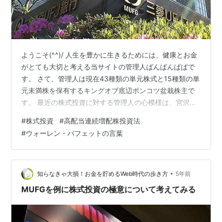
ようこそ(^^)/ 人生を豊かに生きるためには、健康とお金
がとても大切と考える当サイトの管理人ぱんぱんぱぱで
す。 さて、管理人は現在43種類の単元株式と15種類の単
元未満株を保有するキングオブ底辺ポンコツ盆栽株主で
す。 最近の株式投資に対する管理人の心模様は、宮沢賢
治の雨にも負けずそのままです。 寒さの夏はおろおろ歩
#
株式投資
#
高配当連続増配株投資法
きみんなにでくの坊と呼ばれ褒められもせず苦にもされ
#
ウォーレン・バフェットの言葉
ずそういう者に私はなりたい まさかのロシアによるウク
ライナ軍事侵攻で、世界情勢が激変しています。 毎日お
ろおろしています。 こんなとき底辺ポンコツ野郎はどう
やって生き延びようとしているのか？ 通りすがりの人 ブ
•
知らなきゃ大損！お金を貯めるWeb時代の歩き方
5年前
ログも更新が遅れがちだ…
MUFGを例に株式投資の極意について考えてみる