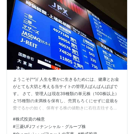
ようこそ(^^)/ 人生を豊かに生きるためには、健康とお金
がとても大切と考える当サイトの管理人ぱんぱんぱぱで
す。 さて、管理人は現在39種類の単元株（100株以上）
と15種類の未満株を保有し、売買もろくにせずに盆栽を
愛でるかの如く、保有する株の値動きに右往左往するだ
けの底辺ポンコツ盆栽株主です。 2022年の干支は寅で
#
株式投資の極意
す。 寅年の相場の格言は、『寅、千里を走る』とされ、
#
三菱UFJフィナンシャル・グループ株
乱高下する年だそうです。 ぱんぱんぱぱ いやいや、格言
#
ウォーレン・バフェットの言葉
#
株式投資