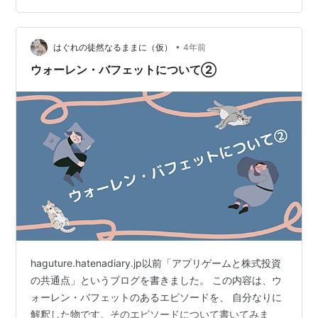
きている人間は、どれだけいるのでしょうか？ 何故な
ら、自身の手の内を見せる【投資家】など存在しないか
らです。 そもそも、この「ウォーレン・バフェットの投
•
はぐれの徒然なるままに（仮）
4年前
資方法」として、 書籍などで紹介され…
ウォーレン・バフェットについて➁
haguture.hatenadiary.jp以前「アプリゲームと株式投資
の共通点」というブログを書きました。 この内容は、ウ
ォーレン・バフェットのあるエピソードを、 自分なりに
解釈した物です。そのエピソードについて書いてみま