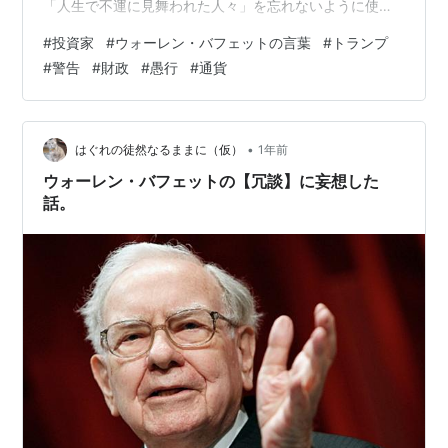
「人生で不運に見舞われた人々」を忘れないように使っ
てくれと警告しました 投資会社バークシャー・ハサウェ
#
投資家
#
ウォーレン・バフェットの言葉
#
トランプ
イは、昨年約4兆円の税金を支払っています 「アメリカ
#
警告
#
財政
#
愚行
#
通貨
政府よ、賢くお金を使ってください。賢く使ってくださ
い。自分のせいではないのに人生で不利な立場に置かれ
ている多くの人々の面倒を見てください。彼らにはもっ
と良い待遇を受ける資格があります。私たちはあなた方
•
はぐれの徒然なるままに（仮）
1年前
による通貨の安定維持を必要と…
ウォーレン・バフェットの【冗談】に妄想した
話。