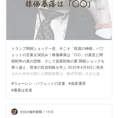
トランプ関税ショック一息、今こそ「投資の神様」バフ
ェットの言葉を深読み！株価暴落は「○○」の真意と関
税戦争の真の恐怖、そして資産防衛の要 関税ショックを
乗り越え、賢者の投資戦略を学ぶ 2025年4月9日に発表
された米中の新たな関税措置は、株式市場に大きな波紋
を広げましたが、足元の市場は一旦落ち着きを取り戻し
#
ウォーレン・バフェットの言葉
#
資産運用
つつあります。しかし、この一時的な平穏に安堵してい
#
暴落は友達
るだけでは、次のステップに進むことはできません。 今
回の関税ショックは、私たちに改めて投資の基本な原則
を思い起こさせる良い機会となりました。そこで今回
は、投資の神様、ウォーレン・バフェットが語る「株価
•
今日の海外新聞
1年前
暴落は投資家の友達だ」という言葉をさらに深…