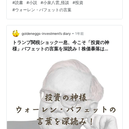
#
読書
#
小説
#
小泉八雲_怪談
#
投資
に思っていたのですが、投資に関する事を色々と調べて
#
ウォーレン・バフェットの言葉
いくと、『自分が解る事』に投資をしたのに大損をした
という話がたくさんあったのです。そして、その様な話
と小泉八雲の「常識」という怪談が何か似ていると思っ
たので、今回はその事について書いてみます。 怪談・奇
•
goldeneggs-investment’s diary
1年前
談 (角川文庫) 作者:ラフカディオ・ハーン…
トランプ関税ショック一息、今こそ「投資の神
様」バフェットの言葉を深読み！株価暴落は
「○○」の真意と関税戦争の真の恐怖、そして資
産防衛の要