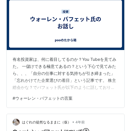
有名投資家は、何に着目してるのか？You Tubeを見てみ
た。 一儲けできる極意てあるの？という下心で見てみた
ら、、、「自分の仕事に対する気持ちが引き締まった」
「忘れかけてた企業選びの着目」という記事です。 株主
総会かな？でバフェット氏が以下のように話しておりま
した。 顧客が喜んでいる企業は全て成功しています。顧
#
ウォーレン・バフェットの言葉
客に対して喜ばせたいという気持ちが重要だと話してい
ました。 そして、自身の付けているネクタイを例えに話
しが進みます。 このネクタイは、いくらで買ったかを覚
•
えていません。覚えているのは、どのように接客された
はぐれの徒然なるままに（仮）
4年前
かです。いくらで買ったのかなんて、忘れてしまうので