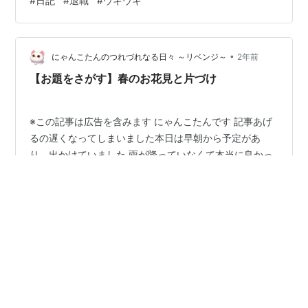
#
日記
#
退職
#
ウキウキ
すよ。5年もやって、やっと「自分に合ってない」という
ことに気付く。一度人材系の仕事を始めたからには、こ
の先もずっとやらないといけないと思い込んでいた気が
•
します。 「自分に何が合ってるか」ってけっこう難しく
にゃんこたんのつれづれなる日々 ～リベンジ～
2年前
ないですか？いろんな仕事を経験していたら、その中か
【お題をさがす】春のお花見と片づけ
ら自分に合っている仕事があるかもしれな…
※この記事は広告を含みます にゃんこたんです 記事あげ
るの遅くなってしまいました本日は早朝から予定があ
り、出かけていました 雨が降っていなくて本当に良かっ
たです 開花宣言から一週間です
nyankotanturezure.hatenablog.com満開の桜の下でお花
見を… という事もなく、ときどき冷え込み、雨が降った
#
花見
#
早朝外出
#
きれいにしたい場所
りと残念な天気でした 今日は、出先で桜並木の下を通っ
#
きれいにしておくべき場所
#
お題をさがす
#
掃除
てきたので、軽いお花見をしてきました 日曜というのも
#
春の掃除
#
ウキウキ
関わらず、早朝は人がまばらで空いています まだ雨上が
りで曇っていたのですが、寒くなくてちょうどいい気温
でした 早起きは三文の徳というのはこういう事なんでし
ょうか？ kotowa…
•
どんとぐう
2年前