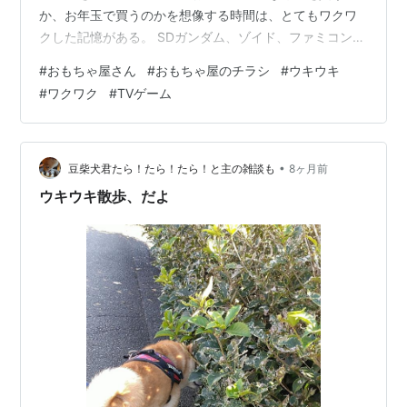
か、お年玉で買うのかを想像する時間は、とてもワクワ
クした記憶がある。 SDガンダム、ゾイド、ファミコンソ
フト、PCエンジンソフト、スーパーファミコンソフト、
#
おもちゃ屋さん
#
おもちゃ屋のチラシ
#
ウキウキ
ラジコン、ミニ四駆、カードダス、etc。 クリスマスソン
#
ワクワク
#
TVゲーム
グを聴きながら。 大人になってもウキウキやワクワクを
大事にしたいと思う今日この頃です。 まだ数日あります
が今年もこのブログを訪れて頂いた皆様に感謝致しま
す。
•
豆柴犬君たら！たら！たら！と主の雑談も
8ヶ月前
ウキウキ散歩、だよ