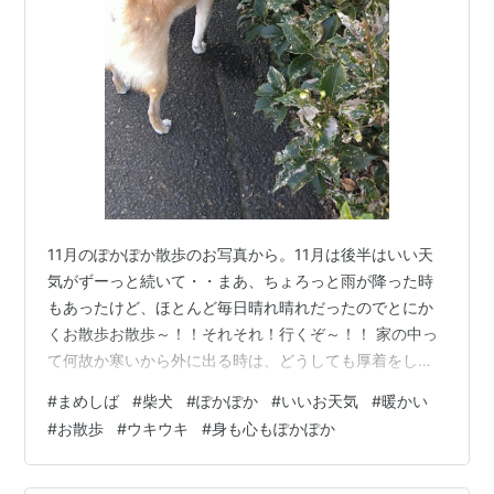
11月のぽかぽか散歩のお写真から。11月は後半はいい天
気がずーっと続いて・・まあ、ちょろっと雨が降った時
もあったけど、ほとんど毎日晴れ晴れだったのでとにか
くお散歩お散歩～！！それそれ！行くぞ～！！ 家の中っ
て何故か寒いから外に出る時は、どうしても厚着をしが
ちだけど、実は外の方が暖かいってのがほとんど😶一歩
#
まめしば
#
柴犬
#
ぽかぽか
#
いいお天気
#
暖かい
外に出ると「え、すごい暖かい？」みたいな。 だからな
#
お散歩
#
ウキウキ
#
身も心もぽかぽか
るだけ着こまないようにして、出るようにしたいんだけ
ど・・つい・・😅マフラーとか手袋とかしちゃう。 そし
てズンズン歩いていると予想通り暑くなってきて、外す