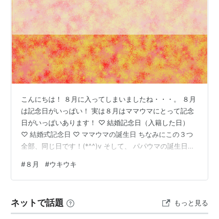
こんにちは！ ８月に入ってしまいましたね・・・。 ８月
は記念日がいっぱい！ 実は８月はママウマにとって記念
日がいっぱいあります！ ♡ 結婚記念日（入籍した日）
♡ 結婚式記念日 ♡ ママウマの誕生日 ちなみにこの３つ
全部、同じ日です！(*^^)v そして、 パパウマの誕生日も
８月なんです！ なので、ちょっとウキウキしちゃうのが
#
８月
#
ウキウキ
８月なんです♪ 夏休み中の誕生日はちょっと寂しかった経
験も・・・ 中学生の時に、クラスのカレンダーにみんな
の誕生日を書いてたんですが、 ８月が誕生日だと、夏休
ネットで話題
もっと見る
み中に誕生日があるので、 誕生日を認知されないまま過
ぎ去ってしまうんですよねー。 （８月のカレンダーが飾