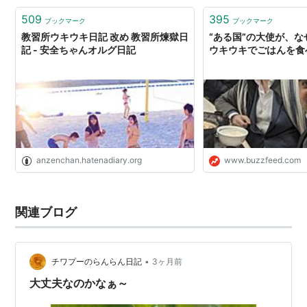
られる期間…
509
395
ブックマーク
ブックマーク
教習所ウキウキ日記 改め 教習所煉獄日
“ある国”の大使が、
記 - 安全ちゃんオルグ日記
ウキウキでごはんを食
anzenchan.hatenadiary.org
www.buzzfeed.com
関連ブログ
•
チワプーのらんらん日記
3ヶ月前
大丈夫なのかなぁ～