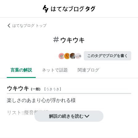
はてなブログ トップ
ウキウキ
このタグでブログを書く
言葉の解説
ネットで話題
関連ブログ
ウキウキ
(
一般
)
【
うきうき
】
楽しさのあまり心が浮かれる様
リスト::擬音擬態語
解説の続きを読む