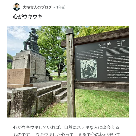
パターン・・🧤🧣 ぽかぽか＆ウキウキ散歩だから、身も
•
大極貴人のブログ
1年前
心もほかほか・・🥰朝は寒くても日さえ出…
心がウキウキ
心がウキウキしていれば、自然にステキな人に出会える
ものです。 ウキウキした心って、まるで心の花が咲いて