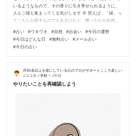
いるようなもので、その香りに引き寄せられるように、
人もご縁も集まってくる気がします 🌸 思えば、「縁」っ
てこちらが探すものでもあるけれど、整った心が自然に
導いてくれるものでもありますよね。 グレン・グール
#
占い
#
ウキウキ
#
自然
#
出会い
#
今日の運勢
ド！天才ピアニスト、グレン・グールド
#
今日はどんな日
#
無料占い
#
メール占い
https://www.youtube.com/watch?v=HeLsUskkon0
#
今日の占い
www.youtube.com ～今日はどんな日？～・盆迎え火・
生命尊重の日・日本標準時制定記念日・ナイスの日・も
つ焼の日・オカルト記念日・水上バイクの日・イーサ
月50名以上を楽にしている心のプロがサポートこころ楽しい
ン・ハン…
•
♫ココタノ学校
2年前
やりたいことを再確認しよう