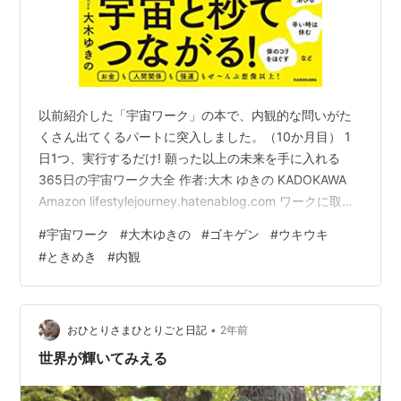
以前紹介した「宇宙ワーク」の本で、内観的な問いがた
くさん出てくるパートに突入しました。（10か月目） 1
日1つ、実行するだけ! 願った以上の未来を手に入れる
365日の宇宙ワーク大全 作者:大木 ゆきの KADOKAWA
Amazon lifestylejourney.hatenablog.com ワークに取り
組みながら内観を進めてみようと思います。 今回のテー
#
宇宙ワーク
#
大木ゆきの
#
ゴキゲン
#
ウキウキ
マは「何をやっている時、ゴキゲンになるか」。 改めて
#
ときめき
#
内観
思いましたが、わたし、トキメキとかウキウキとか、あ
んまりしないんですよね。 感情の起伏が、そもそもあま
り大きくない。 めっちゃテンションあがったり、逆にめ
っちゃ落ち込んだり、どちらもあ…
•
おひとりさまひとりごと日記
2年前
世界が輝いてみえる