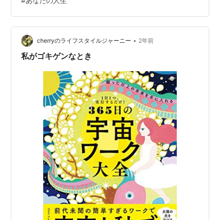
#
あなたの人生
状況にいるのなら、まずはその「やりたい」ことと向き
合ってみることをお勧めいたします。 心がワクワクする
か、ウキウキするか、自分自身に尋ねてみるのです。 こ
のシンプルな問いかけが、あなたの心の状態を明らかに
•
cherryのライフスタイルジャーニー
2年前
する手助けとなります。 ワクワクする…
私がゴキゲンなとき