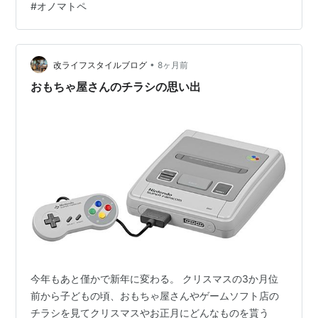
#
オノマトペ
です。 ワクワクがいちばんの指標である。 畳語 / じょう
ご 連続性の表現 活かしてやっと成果あり ワクワクがい
ちばんの指標である。 今回記事を書くにあたってフック
になったのは、友人との些細な会話。 「色々経験してき
•
改ライフスタイルブログ
8ヶ月前
たけど、結局ワクワクす…
おもちゃ屋さんのチラシの思い出
今年もあと僅かで新年に変わる。 クリスマスの3か月位
前から子どもの頃、おもちゃ屋さんやゲームソフト店の
チラシを見てクリスマスやお正月にどんなものを貰う