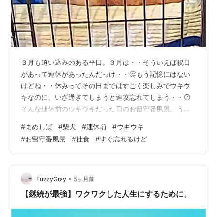
３月も追い込みのある平日。３月は・・そういえば祝日
があって連休があったんだっけ・・🤔もう記憶にはない
けどね・・休みってその日まではすごく楽しみでウキウ
キなのに、いざ過ぎてしまうと速攻忘れてしまう・・😶
そんな連休前のウキウキだった日のお留守番風景。うん
うん、大好きなケージの中のベッドで安心してねん
#
まめしば
#
柴犬
#
連休前
#
ウキウキ
ね・・(-_-)zzz 数時間後・・・ 姿は見えないけど、もっ
#
お留守番風景
#
社食
#
すぐ忘れるけど
こりしてるから多分柴どらさんの中にいる・・🤣 ↑あん
よが見える！ そして翌日・・ほとんどはみ出しちゃって
るけどモアモアベッドで爆睡中～ですね～ あ、あれ、大
丈夫かな・・💦いつもと違うこんな姿を見るとドキドキ
•
FuzzyGray
5ヶ月前
するんだけど・・ でも次に見た時は…
【継続が最強】ワクワクした人生にするために。