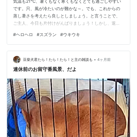
気温も21℃、暑くもなく寒くもなくとても過ごしやすい
です。只、風が冷たいのが難かな～。でも、これからの
蒸し暑さを考えたら良しとしましょう。と言うことで、
ご主人、今日も片付けがんばりましょう！しかし、返事
が返って来ません。どうしたのでしょう？そうか、先月
#
ヘロヘロ
#
スズラン
#
ウキウキ
の21日から始めた片付け、早いもので一ヶ月経ちまし
た。で、ご主人もヘロヘロ状態、夜も良く寝られないの
で疲れが取れません。まだまだかかりそうなのに大丈夫
•
なのかなぁ～。 まぁこういう時はお花でも眺めて心を休
豆柴犬君たら！たら！たら！と主の雑談も
4ヶ月前
めましょうか！今日の写真のスズランはお店の前の桜の
連休前のお留守番風景、だよ
木の下に咲いています。この桜、毎年ブログに載せ…