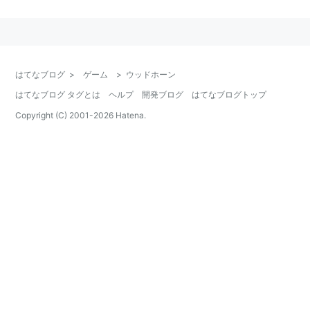
つ。第5世代『ブラック・ホワイト』で登場。
威力
75
タイプ
くさ
はてなブログ
>
ゲーム
>
ウッドホーン
命中
100
分類
物理
はてなブログ タグとは
ヘルプ
開発ブログ
はてなブログトップ
PP
10
範囲
相手1体
Copyright (C) 2001-
2026
Hatena.
効果
自分のHPを与えたダメージの1/2回復する
第5世代ではメブキジカ専用だったわざ。HPを吸い取る
ので耐久型向き。
草タイプの「ドレインパンチ」、あるいは物理版「ギガ
ドレイン」とみることができる。