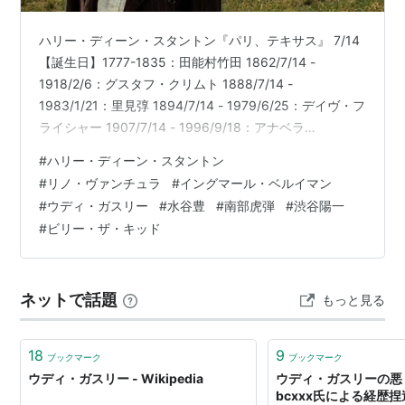
ハリー・ディーン・スタントン『パリ、テキサス』 7/14
【誕生日】1777-1835：田能村竹田 1862/7/14 -
1918/2/6：グスタフ・クリムト 1888/7/14 -
1983/1/21：里見弴 1894/7/14 - 1979/6/25：デイヴ・フ
ライシャー 1907/7/14 - 1996/9/18：アナベラ
1910/7/14 - 2001/3/22：ウィリアム・ハンナ 1911-
#
ハリー・ディーン・スタントン
1990：テリー＝トーマス 1912/7/14 - 1967/10/3：ウデ
#
リノ・ヴァンチュラ
#
イングマール・ベルイマン
ィ・ガスリー 1913-2006：ジェラルド・フォード
#
ウディ・ガスリー
#
水谷豊
#
南部虎弾
#
渋谷陽一
1918/7/14 - 2007/7/30：イングマール・ベ…
#
ビリー・ザ・キッド
ネットで話題
もっと見る
18
9
ブックマーク
ブックマーク
ウディ・ガスリー - Wikipedia
ウディ・ガスリーの悪
bcxxx氏による経歴捏