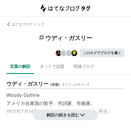
はてなブログ トップ
ウディ・ガスリー
このタグでブログを書く
言葉の解説
ネットで話題
関連ブログ
ウディ・ガスリー
(
音楽
)
【
うでぃがすりー
】
Woody Guthrie
アメリカ合衆国
の
歌手
、
作詞家
、
作曲家
。
1912年7月14日、生まれ。1967年10月3日、死去。
解説の続きを読む