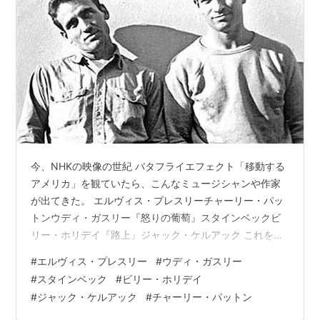
今、NHKの映像の世紀 バタフライエフェクト「移動する
アメリカ」を観ていたら、こんなミュージシャンや作家
が出てきた。 エルヴィス・プレスリーチャーリー・パッ
トンウディ・ガスリー『怒りの葡萄』スタインベックビ
リー・ホリデイ『路上』ジャック・ケルアック これを作
った人は、私と同じようなものを聴いたり、読んだりし
#
エルヴィス・プレスリー
#
ウディ・ガスリー
てきた人なのかもしれない。 ジャック・ケルアックと、
#
スタインベック
#
ビリー・ホリデイ
たぶんニール・キャサディ
#
ジャック・ケルアック
#
チャーリー・パットン