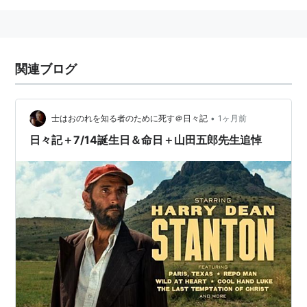
関連ブログ
•
士はおのれを知る者のために死す＠日々記
1ヶ月前
日々記＋7/14誕生日＆命日＋山田五郎先生追悼