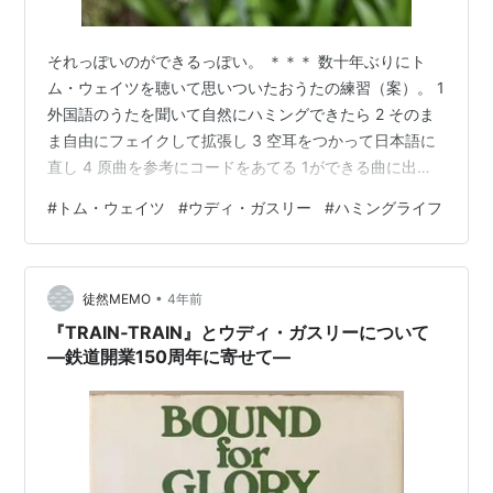
それっぽいのができるっぽい。 ＊＊＊ 数十年ぶりにト
ム・ウェイツを聴いて思いついたおうたの練習（案）。 1
外国語のうたを聞いて自然にハミングできたら 2 そのま
ま自由にフェイクして拡張し 3 空耳をつかって日本語に
直し 4 原曲を参考にコードをあてる 1ができる曲に出会
えるかどうかが核心か。ウディ・ガスリーでもできそう
#
トム・ウェイツ
#
ウディ・ガスリー
#
ハミングライフ
だったので、フォーク系のひとがやりやすいかも。宴会
芸につかえるかもわからない。 以上、報告おわり。 ラン
キング参加中雑談 アーリー・イヤーズVol.2 アーティス
•
ト:トム・ウェイツ Msi Amazon
徒然MEMO
4年前
『TRAIN‐TRAIN』とウディ・ガスリーについて
―鉄道開業150周年に寄せて―