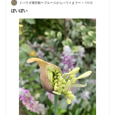
ひきあわせたのはアラン・ロマックスであり、ロマック
•
ドバラダ飛空船〜ブルースからハワイまで〜
3年前
スは当時ガスリーとレッ…
ぽいぽい