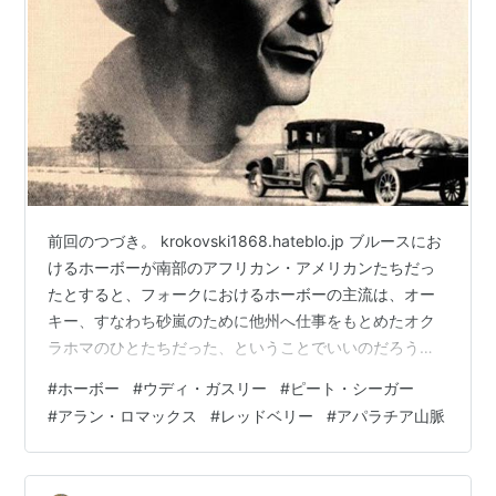
前回のつづき。 krokovski1868.hateblo.jp ブルースにお
けるホーボーが南部のアフリカン・アメリカンたちだっ
たとすると、フォークにおけるホーボーの主流は、オー
キー、すなわち砂嵐のために他州へ仕事をもとめたオク
ラホマのひとたちだった、ということでいいのだろう
か。そういえばアメリカン・フォークの元祖といわれる
#
ホーボー
#
ウディ・ガスリー
#
ピート・シーガー
ウディ・ガスリーもオーキーであるが、そういうことな
#
アラン・ロマックス
#
レッドベリー
#
アパラチア山脈
んだろうか。 そのガスリーのファンだったのがピート・
シーガーで、このひとはハーバード大中退というから、
まあインテリ・ホーボーとおもっていい。このふたりを