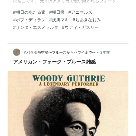
の名曲です。 元々はアメリカで歌い継がれるフォークソ
ングです。現在、1930年代に録音されたものが最古のも
#
朝日のあたる家
#
朝日楼
#
アニマルズ
のとされていますが、実際にはその二世代前くらいから
#
ボブ・ディラン
#
浅川マキ
#
ちあきなおみ
歌い継がれているようです。多くの歴史的ミュージシャ
#
サンタ・エスメラルダ
#
ウディ・ガスリー
ンにカバーされています。ウディ・ガスリー、レッドベ
リー、ジョーン・バエズ、そしてボブ・ディランなど、
ブルース、フォーク、カントリーの枠を超えて愛されて
来ました。 …
•
ドバラダ飛空船〜ブルースからハワイまで〜
3年前
アメリカン・フォーク・ブルース雑感