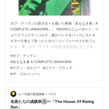
ボブ・ディランの若き日々を描いた映画『名もなき者／A
COMPLETE UNKNOWN』。 1965年のニューポート・フ
ォークフェスティバルで、彼がバンドをバックにエレキ
ギターを抱えて歌ったときのことにフォーカスがあてら
れる。 昔、ボブ・ディランの伝記小説を読んだことを思
い出した。たぶんこの本。サイ・リバコブ著『ボブ・デ
#
ボブ・ディラン
ィラン』（角川文庫） この本も、ニューポート・フォー
#
名もなき者 A COMPLETE UNKNOWN
クフェスティバルで、"ロック”を演奏するボブ・ディラン
#
ウディ・ガスリー
#
ビリー・ブラッグ
が、観客から罵声を浴びるエピソードで終わっていたよ
#
ザ・ブルーハーツ
うな気がする。 映画では、フォーク演奏者の立場が損な
われるのを恐れ、うるさいロックを子供だましの音楽だ
とあざける主催者サイ…
•
ムー大陸の音楽探検
3年前
名曲たちの成績表⑨〜「The House Of Rising
Sun」