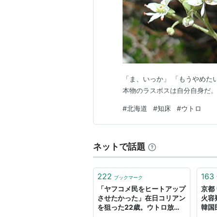
「ま、いっか」 「もうやめた
本物のラスボスは自分自身だ
#
北海道
#
知床
#
ウトロ
ネットで話題
222
163
ブックマーク
「ヤフコメ民をヒートアップ
京都
させたかった」在日コリアン
火容
を狙った22歳。ウトロ放火
韓国
事件“ヘイトクライム”の動機
けた