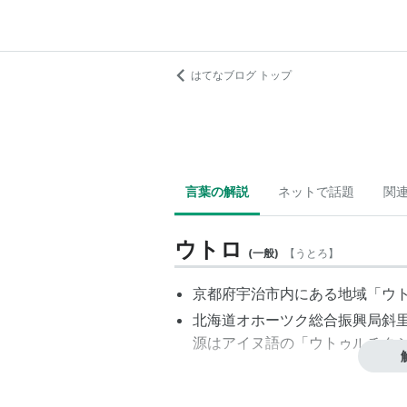
はてなブログ トップ
言葉の解説
ネットで話題
関
ウトロ
(
一般
)
【
うとろ
】
京都府宇治市内にある地域「ウ
北海道オホーツク総合振興局斜
源はアイヌ語の「ウトゥルチクシ (Utu