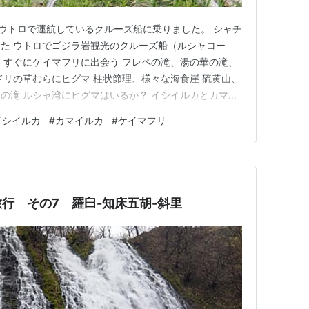
のウトロで運航しているクルーズ船に乗りました。 シャチ
た ウトロでゴジラ岩観光のクルーズ船（ルシャコー
、すぐにケイマフリに出会う フレペの滝、湯の華の滝、
ドリの草むらにヒグマ 柱状節理、様々な海食崖 硫黄山、
の滝 ルシャ湾にヒグマはいるか？ イシイルカとカマイ
後にヒグマの親子を見られた シャチの他に知床のヒグマ
イシイルカ
#
カマイルカ
#
ケイマフリ
行ってきた北海道の道東旅行。主な目的は2つあってひとつ
ルウォッ…
行 その7 羅臼-知床五胡-斜里