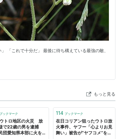
い」 「これで十分だ」 最後に待ち構えている最強の敵、
。
もっと見る
114
ブックマーク
ブックマーク
 ウトロ地区の火災 放
在日コリアン狙ったウトロ放
疑で22歳の男を逮捕
火事件、ヤフー「心よりお見
民団愛知県本部に火を付
舞い」被告が“ヤフコメ”を動
疑いでも逮捕
機に、その責任は