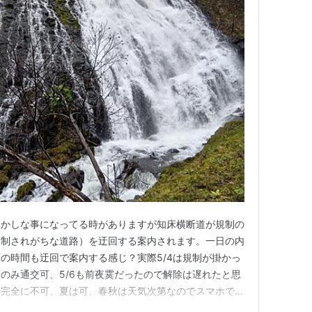
経路がおかしな事になってる時がありますが知床横断道が規制の
規制されがちな道路）を迂回する案内されます。一日の内
の時間も迂回で案内する感じ？実際5/4は規制が掛かっ
：00のみ通交可、5/6も前夜霙だったので解除は遅れたと思
は完全に不可、夏は可、春秋は天気次第なのでスマホでチ
はどうするか代案を考えつつドライブした方が泣かなくて