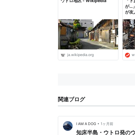
ウトロ地区 - Wikipedia
「ド
が…
が友
フコ
ja.wikipedia.org
w
関連ブログ
•
I AM A DOG
1ヶ月前
知床半島・ウトロ発の