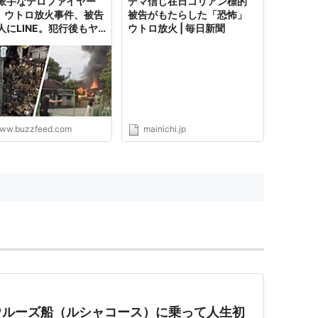
派手なテロファイヤー
デマ信じ在日コリアン標的
」ウトロ放火事件、被告
被告がもたらした「恐怖」
人にLINE。犯行後もヤ
ウトロ放火 | 毎日新聞
メ確認、記事を送信か
ww.buzzfeed.com
mainichi.jp
ウルーズ船（ルシャコース）に乗って人生初