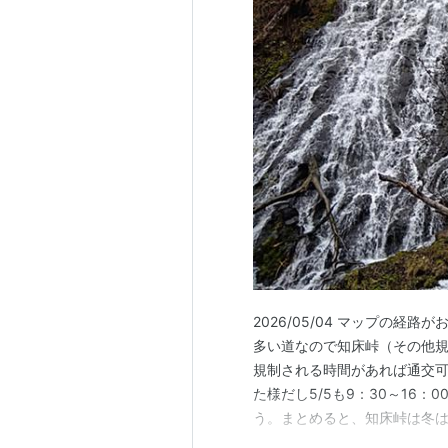
2026/05/04 マップの
多い道なので知床峠（その他
規制される時間があれば通交可
た様だし5/5も9：30～16
う。まとめると、知床峠は冬
ェックしながら通行止めの時