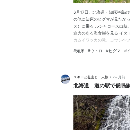
6月17日、北海道・知床半島
の他に知床のヒグマが見たかっ
ス）に乗る ルシャコース出航
迫力のある海食崖を見る イタ
カムイワッカの滝、ヨウシペツ
ルカが次々に現れる 最後の最
#
知床
#
ウトロ
#
ヒグマ
#
が見たかった 6/16〜20に
は前回記事にした羅臼のホエー
•
スキーと登山と一人旅
2ヶ月前
北海道 道の駅で仮眠旅