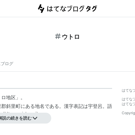
ウトロ
連ブログ
はてな
トロ地区」。
はてな
はてな
里郡斜里町にある地名である。漢字表記は宇登呂。語
ru-ci-kus-i) 」。
Copyrig
解説の続きを読む