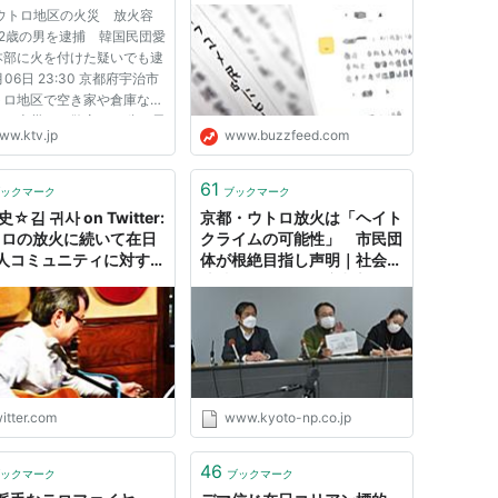
 ウトロ地区の火災 放火容
22歳の男を逮捕 韓国民団愛
本部に火を付けた疑いでも逮
月06日 23:30 京都府宇治市
トロ地区で空き家や倉庫など
えた火災で、警察は22歳の男
ww.ktv.jp
www.buzzfeed.com
火の疑いで逮捕しました。
し8月、宇治市のウトロ地区
き家や住宅、倉庫など合わせ
61
ックマーク
ブックマーク
棟が燃える火事が起きまし
史☆김 귀사 on Twitter:
京都・ウトロ放火は「ヘイト
トロの放火に続いて在日
クライムの可能性」 市民団
人コミュニティに対する
体が根絶目指し声明｜社会｜
トクライムが起きまし
地域のニュース｜京都新聞
 民団大阪府枚岡支部に
マーが投げ込まれ、人は
かったので怪我人は出ま
でしたがドアのガラスが
ております。 万が一人
てハンマーが当たって
itter.com
www.kyoto-np.co.jp
s://t.co/JM2OsL4rVj"
46
ックマーク
ブックマーク