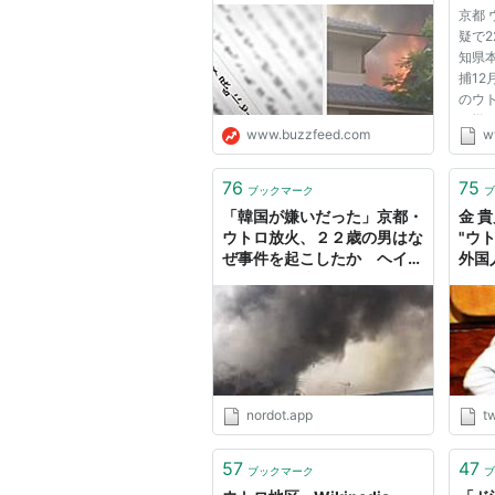
京都
とは
疑で
知県
捕12
のウ
が燃
www.buzzfeed.com
w
を放
こと
で空
76
75
ブックマーク
ブ
て7
「韓国が嫌いだった」京都・
金 貴
た。...
ウトロ放火、２２歳の男はな
"ウ
ぜ事件を起こしたか ヘイト
外国
クライムは防げるか（前編）
ヘイ
｜ 47NEWS
た。
ハン
居な
せん
割れ
がい
nordot.app
tw
い…
http
57
47
ブックマーク
ブ