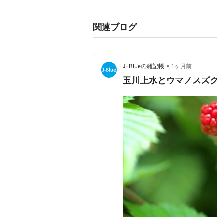
関連ブログ
•
J-Blueの雑記帳
1ヶ月前
玉川上水とウマノスズ