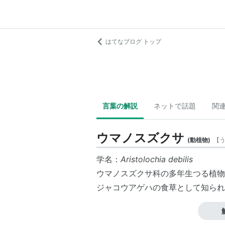
はてなブログ トップ
言葉の解説
ネットで話題
関
ウマノスズクサ
(
動植物
)
【
学名：
Aristolochia debilis
ウマノスズクサ科の多年生つる植物
ジャコウアゲハの食草として知られ
関連語 :植物