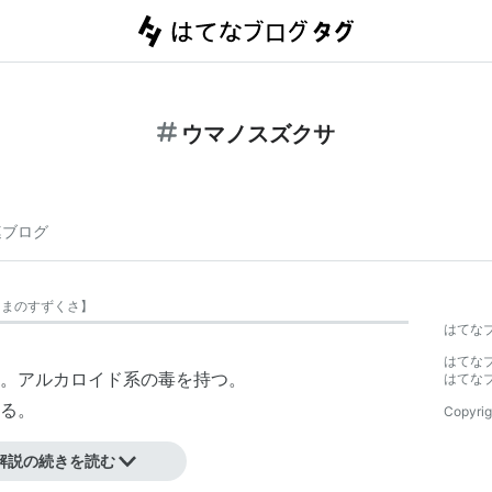
ウマノスズクサ
連ブログ
うまのすずくさ
】
はてな
はてな
。アルカロイド系の毒を持つ。
はてな
る。
Copyrig
解説の続きを読む