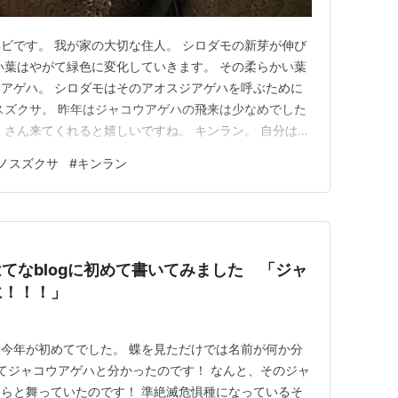
ビです。 我が家の大切な住人。 シロダモの新芽が伸び
い葉はやがて緑色に変化していきます。 その柔らかい葉
アゲハ。 シロダモはそのアオスジアゲハを呼ぶために
スズクサ。 昨年はジャコウアゲハの飛来は少なめでした
くさん来てくれると嬉しいですね。 キンラン。 自分は
味で枯れた棒を立てておきましたが、だれかが柵まで作
ノスズクサ
#
キンラン
作ってありますね。 これでも盗掘する人は人じゃない!
ランについて話…
 はてなblogに初めて書いてみました 「ジャ
に！！！」
今年が初めてでした。 蝶を見ただけでは名前が何か分
調べてジャコウアゲハと分かったのです！ なんと、そのジャ
らと舞っていたのです！ 準絶滅危惧種になっているそ