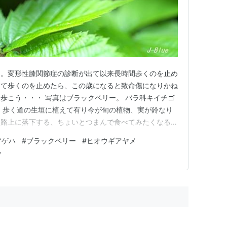
る。変形性膝関節症の診断が出て以来長時間歩くのを止め
って歩くのを止めたら、この歳になると致命傷になりかね
歩こう・・・ 写真はブラックベリー。 バラ科キイチゴ
 歩く道の生垣に植えて有り今が旬の植物、実が鈴なり
に路上に落下する、ちょいとつまんで食べてみたくなる誘
びにもったいないイナーと思う。 ヒオウギアヤメ アヤ
アゲハ
#
ブラックベリー
#
ヒオウギアヤメ
お宅の庭先に鉢植えに成っていましたこの赤色が非常に
ウ
 ヒガンバナ科玉すだれ…