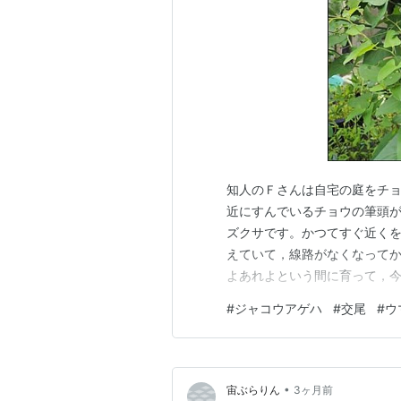
知人のＦさんは自宅の庭をチョ
近にすんでいるチョウの筆頭
ズクサです。かつてすぐ近く
えていて，線路がなくなって
よあれよという間に育って，今
がどんどん増えて，自宅のあ
#
ジャコウアゲハ
#
交尾
#
ウ
回るといったうれしい状況を迎
アゲハの交尾を目撃。それも二
•
宙ぶらりん
3ヶ月前