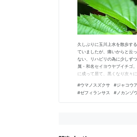
久しぶりに玉川上水を散歩す
ていましたが、痛いからと云
ない、リハビリの為に少しずつ
属・和名セイヨウヤブイチゴ。
に成って居て、黒くなり次々
惑を抑えながら、前を通るたん
#
ウマノスズクサ
#
ジャコウ
メ科クロコスミア属 花好きの
#
ゼフィランサス
#
ノカンゾ
目立ちます。 ゼフィランサス