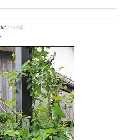
•
記”
1ヶ月前
～