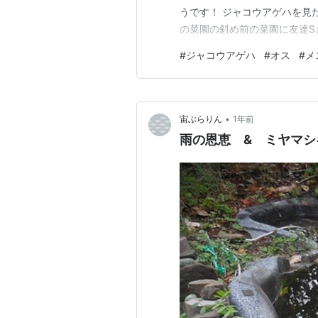
うです！ ジャコウアゲハを見た
の菜園の斜め前の菜園に友達S
いうウマノスズクサという植物
#
ジャコウアゲハ
#
オス
#
メ
ジャコウアゲハを呼びたいため
んは私にジャコウアゲハは朝と
•
宙ぶらりん
1年前
雨の恩恵 & ミヤマ