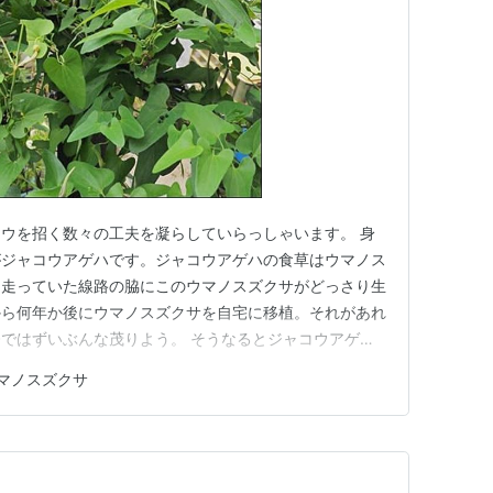
ウを招く数々の工夫を凝らしていらっしゃいます。 身
がジャコウアゲハです。ジャコウアゲハの食草はウマノス
を走っていた線路の脇にこのウマノスズクサがどっさり生
から何年か後にウマノスズクサを自宅に移植。それがあれ
ではずいぶんな茂りよう。 そうなるとジャコウアゲハ
ちこちに蛹が付きます。その勢いでアゲハがわんさか飛び
マノスズクサ
えているのです。 訪ねた日，タイミングよくジャコウ
組です。 撮影していてすっ…