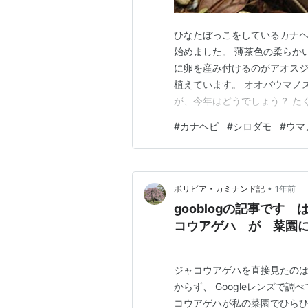
ひなたぼっこをしているカナヘ
始めました。 薄茶色の柔らか
に卵を産み付けるのがアオスジ
植えています。 オオバウマノ
が、今年はどうでしょう？ た
「見張っているぞ!」という意
#
カナヘビ
#
シロダモ
#
ウマ
ってくれたようです。 丁寧に
たぶん、以前、この場所でキン
•
ボリビア・カミナンド記
1年前
gooblogの記事です
コウアゲハ が 菜園
ジャコウアゲハを直接見たのは
からず、 Googleレンズで
コウアゲハが私の菜園でひらひ