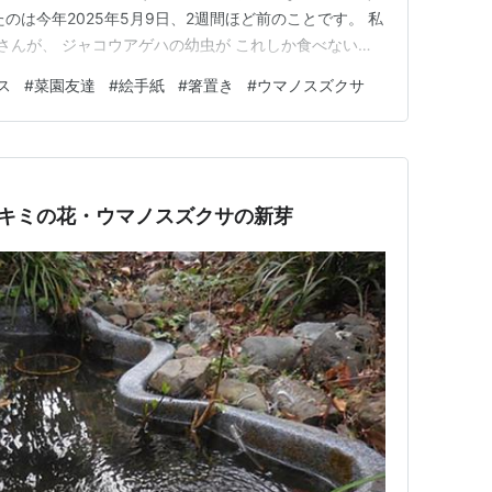
のは今年2025年5月9日、2週間ほど前のことです。 私
さんが、 ジャコウアゲハの幼虫が これしか食べないと
を植えていたのです。 10年も前のことです。 Sさんは
ス
#
菜園友達
#
絵手紙
#
箸置き
#
ウマノスズクサ
に ウマノスズクサを育てていたのです。 10年前、Sさ
…
シキミの花・ウマノスズクサの新芽