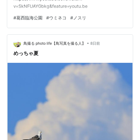
v=SkNFUAYGbkg&feature=youtu.be
#
葛西臨海公園
#
ウミネコ
#
ノスリ
•
鳥撮る photo life【鳥写真を撮る人】
8日前
めっちゃ夏