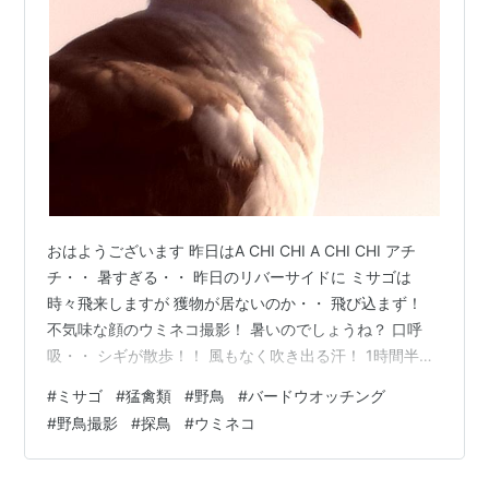
おはようございます 昨日はA CHI CHI A CHI CHI アチ
チ・・ 暑すぎる・・ 昨日のリバーサイドに ミサゴは
時々飛来しますが 獲物が居ないのか・・ 飛び込まず！
不気味な顔のウミネコ撮影！ 暑いのでしょうね？ 口呼
吸・・ シギが散歩！！ 風もなく吹き出る汗！ 1時間半で
撤収！ 近所の大型スーパーへ避暑！ 毎日行くと 徘徊し
#
ミサゴ
#
猛禽類
#
野鳥
#
バードウオッチング
ているのは同じ「じじばば」ばかり！ 最近は新顔が来
#
野鳥撮影
#
探鳥
#
ウミネコ
た！と思われているでしょうね！ ゆっくりクールダウン
して・・ 我が町の軽井沢（図書館）へ・・ 軽井沢は良く
冷えていました。 寒すぎて・・ 冷風の来ないポイントを