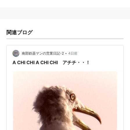
嘴の先が赤く、尾羽が黒い。
（写真はいつでも入れ替えてください。）
関連ブログ
関連 リスト::動物 リスト::鳥類 リスト::水辺の鳥
•
南部鉄器マンの営業日記-2
4日前
A CHI CHI A CHI CHI アチチ・・！