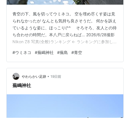
青空の下、風を切ってウミネコ。 空を埋め尽くす姿は見
られなかったが なんとも気持ち良さそうだ。 何かを訴え
ているような姿に、ほっこり(^^ゞ そろそろ、友人との待
ち合わせの時間だ。本八戸に戻らねば… 2026/6/28撮影
Nikon Z8 写真(全般)ランキング ← ランキングに参加して
います。ポチッと応援お願いします。 にほんブログ村←
#
ウミネコ
#
蕪嶋神社
#
蕪島
#
青空
村にもポチッと応援お願いします。
•
やわらかい足跡
19日前
蕪嶋神社