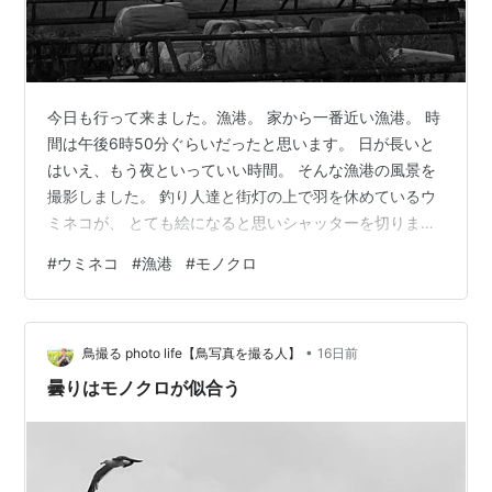
今日も行って来ました。漁港。 家から一番近い漁港。 時
間は午後6時50分ぐらいだったと思います。 日が長いと
はいえ、もう夜といっていい時間。 そんな漁港の風景を
撮影しました。 釣り人達と街灯の上で羽を休めているウ
ミネコが、 とても絵になると思いシャッターを切りまし
た。 masa 1dx2さん（No.2111405）のプロフィール -
#
ウミネコ
#
漁港
#
モノクロ
PIXTA (写真素材を販売しています。宜しければご覧くだ
さい。) にほんブログ村 にほんブログ村 ランキング参加
中カメラ越しの世界 ランキング参加中鳥が好きな人たち
•
鳥撮る photo life【鳥写真を撮る人】
16日前
曇りはモノクロが似合う