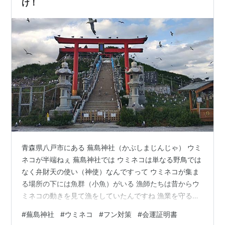
け！
青森県八戸市にある 蕪島神社（かぶしまじんじゃ） ウミ
ネコが半端ねぇ 蕪島神社では ウミネコは単なる野鳥では
なく弁財天の使い（神使）なんですって ウミネコが集ま
る場所の下には魚群（小魚）がいる 漁師たちは昔からウ
ミネコの動きを見て漁をしていたんですね 漁業を守る貴
重な存在だったから 神様のお使いとして信仰されるよう
#
蕪島神社
#
ウミネコ
#
フン対策
#
会運証明書
になったと言われている 人が大切に守ってきたことで ウ