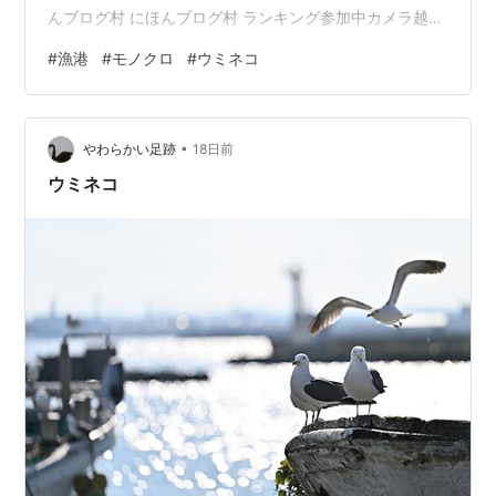
んブログ村 にほんブログ村 ランキング参加中カメラ越し
の世界 ランキング参加中鳥が好きな人たち
#
漁港
#
モノクロ
#
ウミネコ
•
やわらかい足跡
18日前
ウミネコ