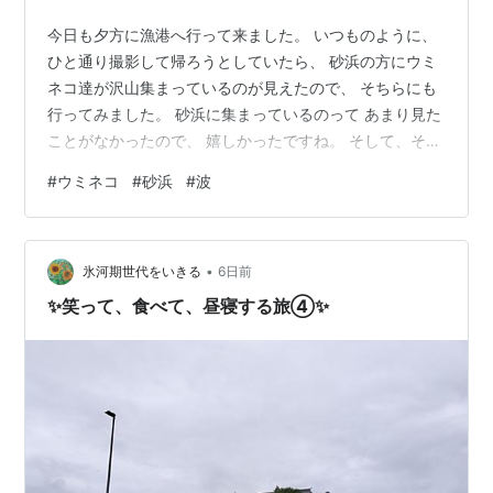
今日も夕方に漁港へ行って来ました。 いつものように、
ひと通り撮影して帰ろうとしていたら、 砂浜の方にウミ
ネコ達が沢山集まっているのが見えたので、 そちらにも
行ってみました。 砂浜に集まっているのって あまり見た
ことがなかったので、 嬉しかったですね。 そして、それ
がわかるように 波も入れて撮影しました。 masa 1dx2さ
#
ウミネコ
#
砂浜
#
波
ん（No.2111405）のプロフィール - PIXTA (写真素材を
販売しています。宜しければご覧ください。) にほんブロ
グ村 にほんブログ村 ランキング参加中カメラ越しの世界
•
ランキング参加中鳥が好きな人たち
氷河期世代をいきる
6日前
✨笑って、食べて、昼寝する旅④✨