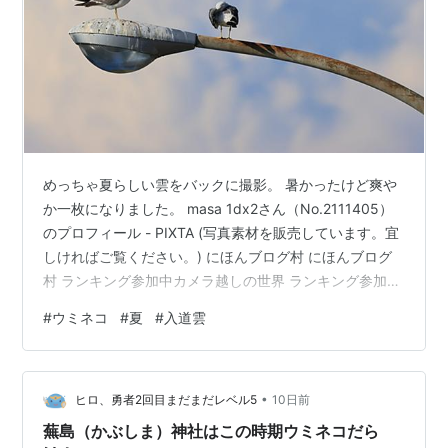
めっちゃ夏らしい雲をバックに撮影。 暑かったけど爽や
か一枚になりました。 masa 1dx2さん（No.2111405）
のプロフィール - PIXTA (写真素材を販売しています。宜
しければご覧ください。) にほんブログ村 にほんブログ
村 ランキング参加中カメラ越しの世界 ランキング参加中
鳥が好きな人たち
#
ウミネコ
#
夏
#
入道雲
•
ヒロ、勇者2回目まだまだレベル5
10日前
蕪島（かぶしま）神社はこの時期ウミネコだら