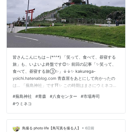
皆さんこんにちは～(*^^*) 「笑って、食べて、昼寝する
旅」も、いよいよ終盤です😊✨ 前回の記事「✨笑って、
食べて、昼寝する旅③✨」↓↓✨ kakurega-
yoichi.hatenablog.com 青森屋をあとにして向かったの
は… 「蕪島神社」です⛩✨ この時期はまさにウミネコシ
ーズン！ 島中がウミネコでいっぱいなんです🐦✨ 歩いて
#
蕪島神社
#
青森
#
八食センター
#
市場寿司
いると、 「ミャ～ミャ～！」 という鳴き声があちこちか
#
ウミネコ
ら聞こえてきて、とにかく賑やか🎵 実は蕪島は、国内有
数のウミネコの繁殖地✨ ちょうど繁殖期ということもあ
り、島全体がウミネコたちの楽園になっていました😊 見
上げてもウミネコ。 足元にもウミネコ。 気が付けば…
•
鳥撮る photo life【鳥写真を撮る人】
6日前