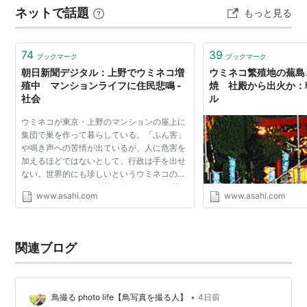
ネットで話題
もっと見る
探すのに 「右往左往」・・！ 今日は軽井沢（図書館）…
74
39
ブックマーク
ブックマーク
朝日新聞デジタル：上野でウミネコ増
ウミネコ繁殖地の蕪島
殖中 マンションライフに住民悲鳴 -
焼 社殿から出火か：
社会
ル
ウミネコが東京・上野のマンションの屋上に
集団で巣を作って暮らしている。「ふん害」
や鳴き声への苦情が出ているが、人に危害を
加えるほどではないとして、行政は手を出せ
ない。世界的にも珍しいというウミネコのマ
ンションライフは、今後も続きそうだ。 特
www.asahi.com
www.asahi.com
集：どうぶつ新聞 東京都台東区の上野公園
から徒歩１０分ほ...
関連ブログ
•
鳥撮る photo life【鳥写真を撮る人】
4日前