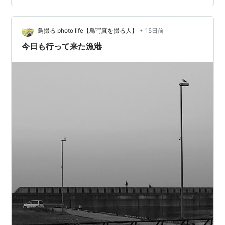
ミネコ側も 「人間は自分たちを襲わない安全な存在」と
学習 人のすぐ足元で安心して子育てをする独特の環境に
•
ウミネコは普通、断崖絶壁などの人が近づけない場所に
鳥撮る photo life【鳥写真を撮る人】
15日前
巣を作るので 蕪島のように人里に近い場所に巣を作るの
今日も行って来た漁港
は 世界的に見ても極め…