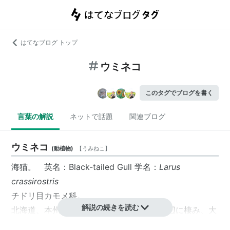
はてなブログ トップ
ウミネコ
このタグでブログを書く
言葉の解説
ネットで話題
関連ブログ
ウミネコ
(
動植物
)
【
うみねこ
】
海猫。 英名：Black-tailed Gull 学名：
Larus
crassirostris
チドリ目カモメ科。
解説の続きを読む
北海道、本州、四国、九州の留鳥。主に海辺に棲み、大
きな川や湖でも見られる。