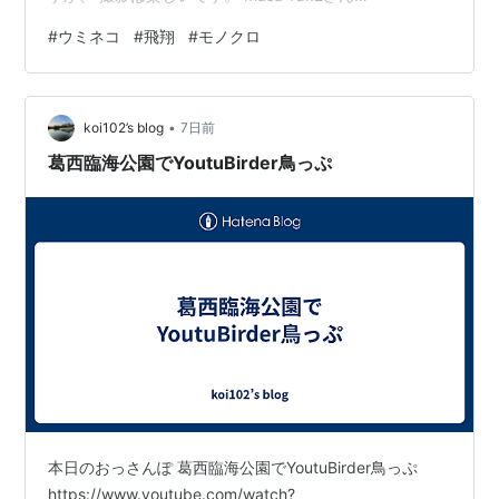
（No.2111405）のプロフィール - PIXTA (写真素材を販
#
ウミネコ
#
飛翔
#
モノクロ
売しています。宜しければご覧ください。) にほんブログ
村 にほんブログ村 ランキング参加中カメラ越しの世界
ランキング参加中鳥が好きな人たち
•
koi102’s blog
7日前
葛西臨海公園でYoutuBirder鳥っぷ
本日のおっさんぽ 葛西臨海公園でYoutuBirder鳥っぷ
https://www.youtube.com/watch?