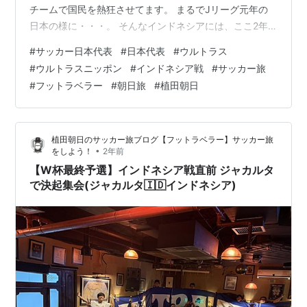
チームで国民を熱狂させてます。 まるでJリーグ元年の
日本の様に・・・。 そんなインドネシアには、ここ2年
で4回行きました。 さらにアジアカップやU23アジアカ
#
サッカー日本代表
#
日本代表
#
ウルトラス
ップでは、日本戦に次に見に行ってる国かもしれませ
#
ウルトラスニッポン
#
インドネシア戦
#
サッカー旅
ん。 そんなノリに乗ってる国に違いを見せつけ、木っ端
#
フットラベラー
#
朝日旅
#
植田朝日
微塵にやっつけました。 もう一度言います。 強過ぎて御
免なさい。笑 ◆動画『【W杯最終予選】大アウェイ イン
ドネシアを楽しみながら完全勝利‼️🇮🇩 #サッカー旅』
植田朝日のサッカー旅ブログ【フットラベラー】サッカー旅
(コラソンTV) ◆待ちに…
•
をしよう！
2年前
【W杯最終予選】インドネシア戦直前 ジャカルタ
で決起集会(ジャカルタ🇮🇩インドネシア)