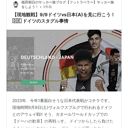
植田朝日のサッカー旅ブログ【フットラベラー】サッカー旅
た。 今ではかわいい弟分です。笑 では、少し紹介しまし
•
をしよう！
3年前
ょうか！w ◆THE…
【現地観戦】9/9ドイツvs日本(A)を見に行こう！
🇩🇪 ドイツのスタグル事情
2023年、今年1番面白そうな日本代表戦がコチラです。
現地時間9月9日(土)ヴォルフスブルグで行われるドイツ
とのアウェイ戦‼️ そう、カタールワールドカップでの
【ドーハの歓喜】の再戦っす。 ドイツからしたら負けた
ままじゃいられないよね。 でも、ここで勝ったからって