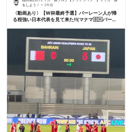
め 植田朝日 / Asahi UED…
•
をしよう！
2年前
〈動画あり〉【W杯最終予選】バーレーン人が帰
る程強い日本代表を見て来た‼️(マナマ🇧🇭バーレ
ーン)