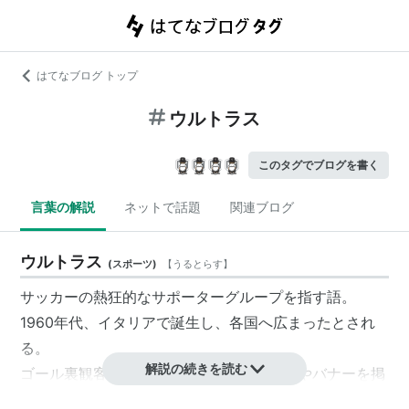
はてなブログ トップ
ウルトラス
このタグでブログを書く
言葉の解説
ネットで話題
関連ブログ
ウルトラス
(
スポーツ
)
【
うるとらす
】
サッカーの熱狂的なサポーターグループを指す語。
1960年代、イタリアで誕生し、各国へ広まったとされ
る。
解説の続きを読む
ゴール裏観客席に集団で陣取り、フラッグやバナーを掲
げたり、チャントを歌うなどしてクラブをサポートす