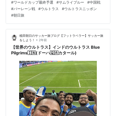
#
ワールドカップ最終予選
#
サムライブルー
#
中国戦
カップ アジア3次予選 日本vs中国 埼玉スタジアム2002
#
バーレーン戦
#
ウルトラス
#
ウルトラスニッポン
◆初戦7-0圧勝 終わってみれば7-0圧勝です！！ ぶっち
#
朝日旅
ゃけ、3-0、4-0で勝つとは思っていたけど、どこかで
『そんな簡単じゃないぞ！…
植田朝日のサッカー旅ブログ【フットラベラー】サッカー旅
•
をしよう！
2年前
【世界のウルトラス】インドのウルトラス Blue
Pilgrims🇮🇳(ドーハ🇶🇦カタール)