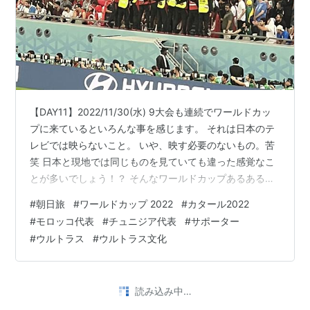
【DAY11】2022/11/30(水) 9大会も連続でワールドカッ
プに来ているといろんな事を感じます。 それは日本のテ
レビでは映らないこと。 いや、映す必要のないもの。苦
笑 日本と現地では同じものを見ていても違った感覚なこ
とが多いでしょう！？ そんなワールドカップあるあるを
今日のチュニジアvsフランスを踏まえ書いていきましょ
#
朝日旅
#
ワールドカップ 2022
#
カタール2022
う。 現地のサポーターはどうなっているのでしょう？？
#
モロッコ代表
#
チュニジア代表
#
サポーター
【DAY11】2022/11/30(水) ◆人気国はブラジル、アルゼ
#
ウルトラス
#
ウルトラス文化
ンチン ◆メキシコ最強説 ◆今大会の主役はモロッコ？？
◆今日の試合でもチュニジアが！？ ◆まとめ 【観戦した
試合】 2022年11月30日(水) 《…
植田朝日のサッカー旅ブログ【フットラベラー】サッカー旅
•
をしよう！
4年前