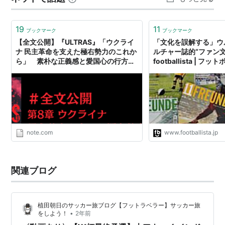
19
11
ブックマーク
ブックマーク
【全文公開】『ULTRAS』「ウクライ
「文化を誤解する」ウ
ナ 民主革命を支えた極右勢力のこれか
ルチャー誌的“ファン文化
ら」 素朴な正義感と愛国心の行方。
footballista | フ
ゼレンスキー時代のウルトラス｜カン
ゼン｜note
note.com
www.footballista.jp
関連ブログ
植田朝日のサッカー旅ブログ【フットラベラー】サッカー旅
•
をしよう！
2年前