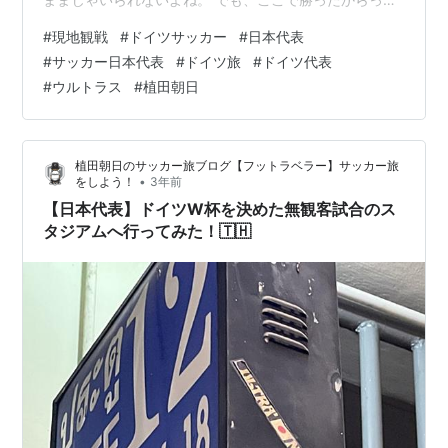
【あの敗戦】は消えないんだけどさ。笑 普段は高いギャ
#
現地観戦
#
ドイツサッカー
#
日本代表
ラを払って対戦相手にオファーして試合を行っていると
#
サッカー日本代表
#
ドイツ旅
#
ドイツ代表
言われる日本だけど、今回はドイツからの良いオファー
#
ウルトラス
#
植田朝日
があったとか、なかったとか！？ こりゃ、日本人として
行かなきゃ行けない試合でしょ！w そして、敵地で返り
討ちしてやりましょう。 と言うことで行き方だったりを
植田朝日のサッカー旅ブログ【フットラベラー】サッカー旅
ゆる〜く書いておきますか。…
•
をしよう！
3年前
【日本代表】ドイツW杯を決めた無観客試合のス
タジアムへ行ってみた！🇹🇭