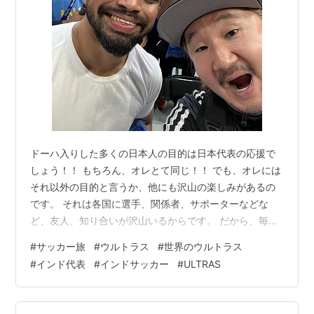
ドーハ入りした多くの日本人の目的は日本代表の応援で
しょう！！ もちろん、オレとて同じ！！ でも、オレには
それ以外の目的と言うか、他にも沢山の楽しみがあるの
です。 それは各国に選手、関係者、サポーターなどな
ど、友人、知り合いが沢山いるからです。 だから、毎日
やることが沢山。 嬉しい悲鳴です。 そんな中、サッカー
#
サッカー旅
#
ウルトラス
#
世界のウルトラス
好きで、興味も同じだと、動き方まで似てくるやつがい
#
インド代表
#
インドサッカー
#
ULTRAS
るのです！？苦笑 それがインドのウルトラス『Blue
Pilgrims』のボスのやつです。笑 4年ぶりに再会して、そ
の後、何度も会いました。 そして、飲みにも行きまし