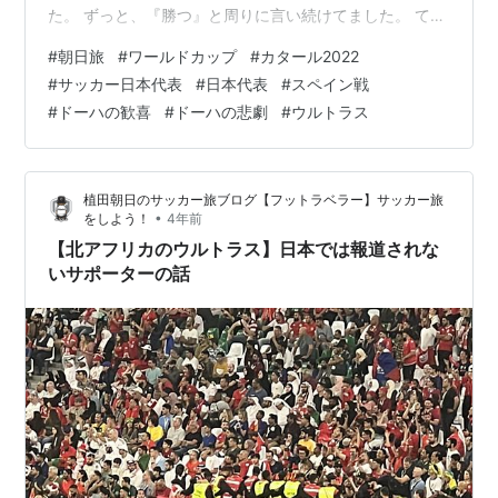
た。 ずっと、『勝つ』と周りに言い続けてました。 て
か、『勝つ』イメージしかなかったからです。 『何故っ
#
朝日旅
#
ワールドカップ
#
カタール2022
て⁉️』 それは今日の会場が相性が良すぎる【カリファス
#
サッカー日本代表
#
日本代表
#
スペイン戦
タジアム】だったからです。 そうカリファはオレ達のホ
#
ドーハの歓喜
#
ドーハの悲劇
#
ウルトラス
ームなんです‼️ そんな感じで、スペイン戦について書い
ていきましょう。 【DAY12】2022/12/01(木) ◆試合前か
ら勝つと思ってました！ ◆カリファス…
植田朝日のサッカー旅ブログ【フットラベラー】サッカー旅
•
をしよう！
4年前
【北アフリカのウルトラス】日本では報道されな
いサポーターの話