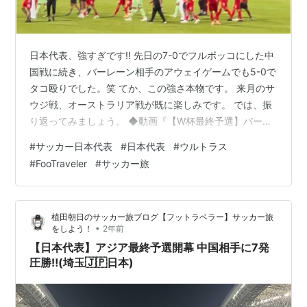
日本代表、強すぎです‼️ 先日の7-0でフルボッコにした中
国戦に続き、バーレーン相手のアウェイゲームでも5-0で
タコ殴りでした。笑 てか、この強さ本物です。 来月のサ
ウジ戦、オーストラリア戦が既に楽しみです。 では、振
り返ってみましょう。 ◆動画『【W杯最終予選】バーレ
ーン人が帰る程強い日本代表を見て来た‼️🇧🇭』(コラソ
#
サッカー日本代表
#
日本代表
#
ウルトラス
ンTV) ◆久しぶりの中東アウェイ ◆バーレーン人タダ。
#
FooTraveler
#
サッカー旅
日本人3500円。 ◆日本強すぎ問題！？ ◆日本人がアウ
ェイに行かない時代 ◆懐かしのチャントが大復活‼️ ◆ま
とめ 植田朝日 / Asahi UEDA 2024年9月10日(火) ワール
植田朝日のサッカー旅ブログ【フットラベラー】サッカー旅
ドカップ アジア3次予選 バーレ…
•
をしよう！
2年前
【日本代表】アジア最終予選開幕 中国相手に7発
圧勝‼️(埼玉🇯🇵日本)