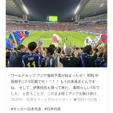
ワールドカップ アジア最終予選が始まったぞ！ 初戦 中
国相手に7-0圧勝です！！！！ もう出来過ぎくんです
ね。 そして、伊東純也も帰って来た。 素晴らしい1日で
した。 と言うことで、このまま軽くアジアを駆け抜け、
2026年、世界をアッと言わそうぜ！！ ◆初戦7-0圧勝 ◆
満員にならない埼玉スタジアム ◆来週はバーレーン ◆ま
#
サッカー日本代表
#
日本代表
とめ 植田朝日 / Asahi UEDA 2024年9月5日(木) ワールド