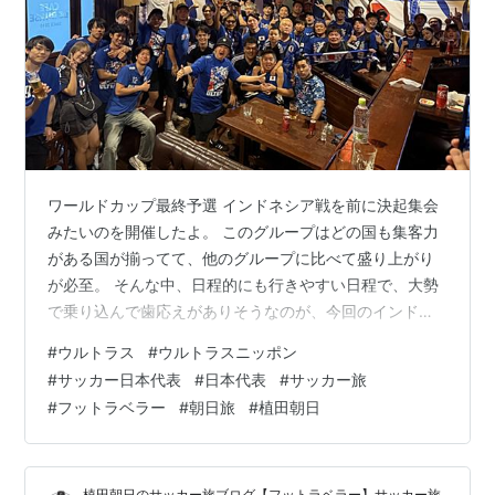
ワールドカップ最終予選 インドネシア戦を前に決起集会
みたいのを開催したよ。 このグループはどの国も集客力
がある国が揃ってて、他のグループに比べて盛り上がり
が必至。 そんな中、日程的にも行きやすい日程で、大勢
で乗り込んで歯応えがありそうなのが、今回のインドネ
シア戦だったんだよね。 昔はよく大事な試合の前は、み
#
ウルトラス
#
ウルトラスニッポン
んなで飲んだりしてたんだけど、近年、全くやらなくな
#
サッカー日本代表
#
日本代表
#
サッカー旅
ってたから復活させてみました。 やっぱ、こう言う会で
#
フットラベラー
#
朝日旅
#
植田朝日
初めて話す人が出て来たり、仲間が増えたりするから大
事だよね！ と言うことで、どんな感じだったでしょ
う！？ ◆決起集会開催の準備 ◆BARをジャック ◆まと
植田朝日のサッカー旅ブログ【フットラベラー】サッカー旅