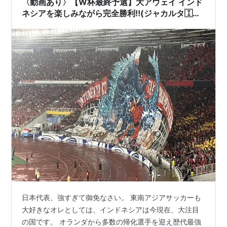
〈動画あり〉【W杯最終予選】大アウェイ インド
ネシアを楽しみながら完全勝利‼️(ジャカルタ🇮🇩
インドネシア)
日本代表、強すぎて御免なさい。 東南アジアサッカーも
大好きなオレとしては、インドネシアは今現在、大注目
の国です。 オランダから多数の帰化選手を迎え歴代最強