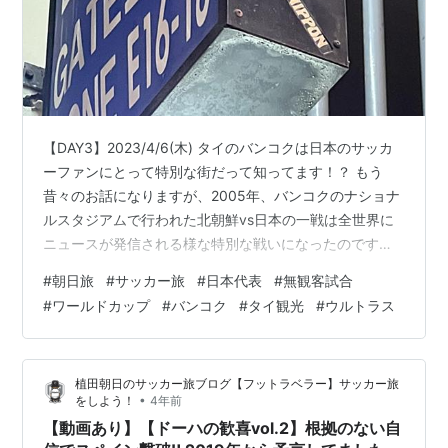
【DAY3】2023/4/6(木) タイのバンコクは日本のサッカ
ーファンにとって特別な街だって知ってます！？ もう
昔々のお話になりますが、2005年、バンコクのナショナ
ルスタジアムで行われた北朝鮮vs日本の一戦は全世界に
ニュースが発信される様な特別な戦いになったのです。
その試合で日本は勝利し【世界最速】でドイツワールド
#
朝日旅
#
サッカー旅
#
日本代表
#
無観客試合
カップ出場を決めました。 別に最速でワールドカップ出
#
ワールドカップ
#
バンコク
#
タイ観光
#
ウルトラス
場を決めたからニュースになったのではなく、その試合
は【無観客試合】で行われ、オレたちはスタジアムの外
から声援を送ったのです。 その出来事が全世界に発信さ
植田朝日のサッカー旅ブログ【フットラベラー】サッカー旅
れたって事ですな！苦笑 と言うことで、久しぶりに“あの
•
をしよう！
4年前
スタジアム”へ行って…
【動画あり】【ドーハの歓喜vol.2】根拠のない自