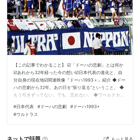
【この記事でわかること】 ☑️「ドーハの悲劇」とは何か
☑️あれから32年経った今の想い☑️日本代表の進化と、自
分自身の現在地☑️関連映像『ドーハ1993＋』紹介 ◆ドー
ハの悲劇から32年。あの日を“振り返る”ということ。 ◆
もう引きずってない。でも、忘れない。 ◆ワールドカッ
プ常連国になった日本 ◆オレたちは止まってない ◆ドー
#
日本代表
#
ドーハの悲劇
#
ドーハ1993+
ハ1993＋（植田朝日監督作品） ◆日本代表関連 ◆ドー
#
ウルトラス
ハの悲劇から32年。あの日を“振り返る”ということ。
1993年10月28日── あの日、オレたちは「夢の終わり」
をスタジアムで目撃した。 ラストワンプレーで失われた
ネットで話題
もっと見る
W杯切符。 日本中が呆然とし、サッカーという言葉…