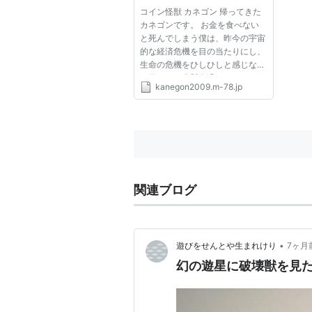
めブログ
コイン怪獣 カネゴン 帰ってきた
カネゴンです。 お金を食べない
と死んでしまう僕は、昨今の宇宙
的な経済危機を目の当たりにし、
生命の危機をひしひしと感じなが
ら日々を一生懸命過ごしていま
kanegon2009.m-78.jp
す。そこで、「どうせならば自分
のやりたいことをやろう」という
ことでブログを再開しました。
最近は「カネゴン」という作品
に...
関連ブログ
•
遊びをせんとや生まれけり
7ヶ月
幻の遊星に破壊獣を見