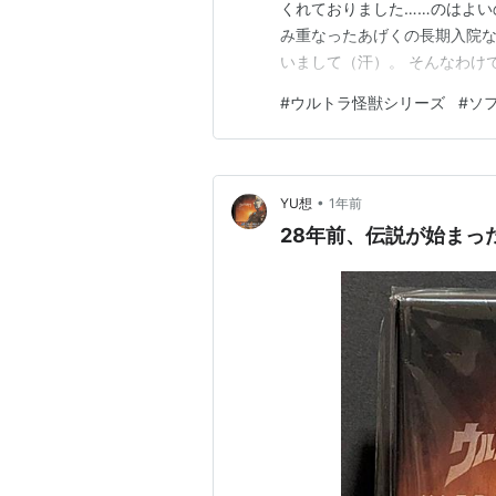
くれておりました……のはよい
み重なったあげくの長期入院な
いまして（汗）。 そんなわけ
介！ バンダイ製の怪獣ソフビ
#
ウルトラ怪獣シリーズ
#
ソ
映の 『ウルトラマンダイナ』
での 暴れぶりも印象深い”破
•
YU想
1年前
28年前、伝説が始まっ