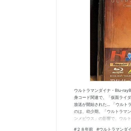
ウルトラマンダイナ・Blu-ra
身コード関連で、「仮面ライダ
放送が開始された… 「ウルト
のは、幼少期。「ウルトラマ
ンメビウス」の影響で、ウル
た。青色が好きなので、ダイナ
#
２８年前
#
ウルトラマンダ