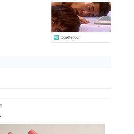
ゃってヤバイ「寒暖差でバテ
てる」
togetter.com
前
た