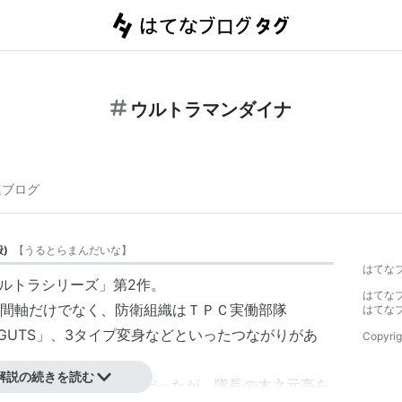
ウルトラマンダイナ
連ブログ
般
)
【
うるとらまんだいな
】
はてな
ウルトラシリーズ」第2作。
はてな
間軸だけでなく、防衛組織はＴＰＣ実働部隊
はてな
GUTS」、3タイプ変身などといったつながりがあ
Copyrig
解説の続きを読む
名だった
つるの剛士
*1
だったが、隊長の木之元亮を