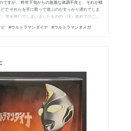
のですが、 昨年下旬からの急激な体調不良と、それが積
どで それらを手に取って遊ぶのがすっかり遅れてしま
で、年を跨いでしまいましたものの（汗）改めてのご紹
、現行「ウルトラ怪獣シリーズ」からの一体、1997年放
フビ
#
ウルトラマンダイナ
#
ウルトラマンオメガ
でデビューし、シリーズ最新作『ウルトラマンオメガ』
壊獣・モンスアーガ…
た