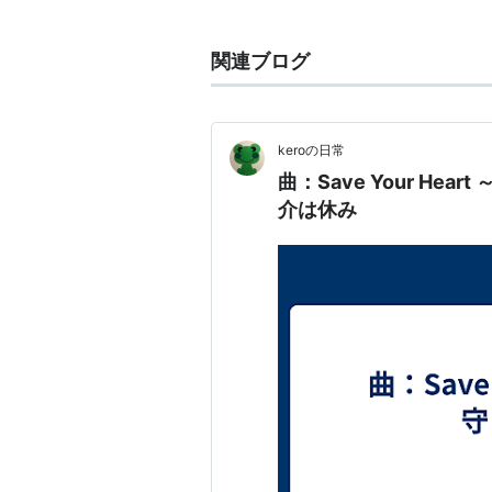
はじめ、布川敏和、山田まりやとい
ン』以来の3機合体可能な戦闘機も
関連ブログ
*1
:
役名アスカ・シン
keroの日常 「
曲：Save Your H
介は休み