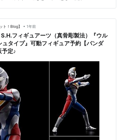
活躍している場面を見るのが好き。 映像として見たの
ムでビデオ…
•
ト！Blog】
1年前
S.H.フィギュアーツ（真骨彫製法）『ウル
シュタイプ』可動フィギュア予約【バンダ
販予定♪