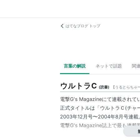
はてなブログ トップ
言葉の解説
ネットで話題
関
ウルトラC
(
読書
)
【
うるとらちゃ
電撃G's Magazine
にて連載されて
正式
タイトル
は「
ウルトラＣ(チャ
2003年12月号〜2004年8月号連載
電撃G's Magazine
誌上で最も連載期
イラスト :
大崎はるい