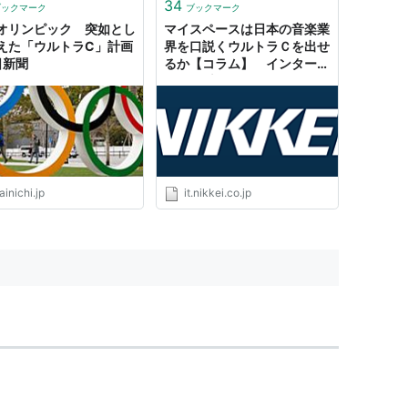
34
ブックマーク
ブックマーク
オリンピック 突如とし
マイスペースは日本の音楽業
えた「ウルトラC」計画
界を口説くウルトラＣを出せ
日新聞
るか【コラム】 インターネ
ット-最新ニュース:IT-PLUS
inichi.jp
it.nikkei.co.jp