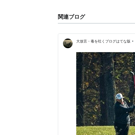
企画・文 :
かのまるひ
関連ブログ
解説
4人姉妹のうち1人が男であるとい
せ、その中で最も男と思う人物に投
•
大放言・毒を吐くブログはてな版
読者投票の結果で「♂危険度」が変
る。
第1回読者投票では1000票にも満
ルに変更された。
その結果第3回で終了。第3回にい
登場人物
真乙女あかね
(長女・高2)
真乙女みこと
(次女・中3)
真乙女すばる
(三女・中1)