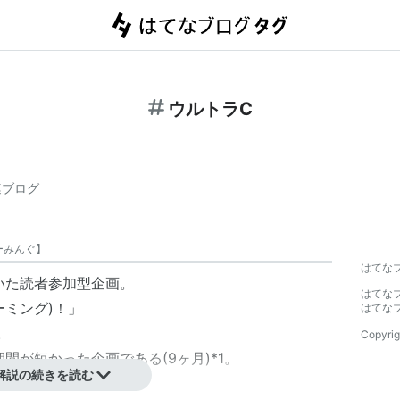
ウルトラC
連ブログ
ーみんぐ
】
はてな
いた読者参加型
企画
。
はてな
ーミング)！
」
はてな
。
Copyrig
間が短かった企画である(9ヶ月)
*1
。
解説の続きを読む