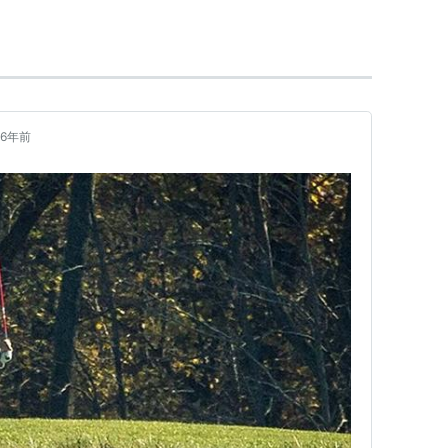
う設定で、姉妹たちに様々なシチュエーションを行わ
票するものである。
6年前
動し、「♂危険度」が100％に達成した人物が男とな
たさず、第2回でいきなり簡単に終了するようなルー
たっては投票数が開示されていない。