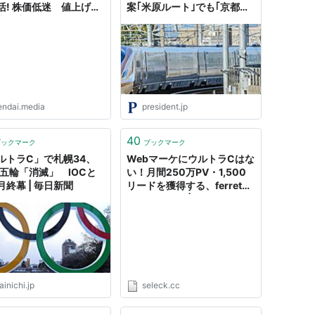
活! 株価低迷 値上げ地
案｢米原ルート｣でも｢京都ル
支持率低下 すべての悩
ート｣でもない"ウルトラC"
 一発解決するウルトラ
現状では関係者全員の要求を
満たす案は存在しない
endai.media
president.jp
40
ブックマーク
ブックマーク
ルトラC」で札幌34、
WebマーケにウルトラCはな
年五輪「消滅」 IOCと
い！月間250万PV・1,500
月終幕 | 毎日新聞
リードを獲得する、ferretの
メディア運営 | SELECK [セ
レック]
inichi.jp
seleck.cc