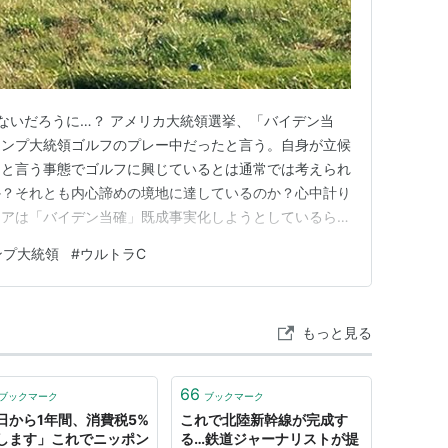
ため除く。実質これも打ち切りに近いものだが。
ないだろうに…？ アメリカ大統領選挙、「バイデン当
しー
】
ランプ大統領ゴルフのプレー中だったと言う。自身が立候
難度
。ちなみに現在の最高難度は「
スーパーE
」。
、と言う事態でゴルフに興じているとは通常では考えられ
下選手が決めたいわゆる「山下跳び」をそう形容し、
か？それとも内心諦めの境地に達しているのか？心中計り
ィアは「バイデン当確」既成事実化しようとしているらし
かし、今ではトレーニング法の確立等によって、中学
ンプ大統領
#
ウルトラC
rticles/8937475c7c02cf3c17f726defee007fd1f960258
北を受け入れるよう助言 米…
もっと見る
66
ブックマーク
ブックマーク
日から1年間、消費税5%
これで北陸新幹線が完成す
します」これでニッポン
る…鉄道ジャーナリストが提