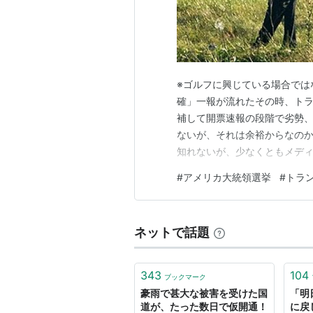
真乙女ひじり
(
四女
・小4)
*1
:
聖女神天国
は打ち切りであった
ウルトラC
※ゴルフに興じている場合では
(
スポーツ
)
【
うるとら
確」一報が流れたその時、ト
器械体操におけるかつての最高
補して開票速報の段階で劣勢
東京オリンピックにおいて、山
ないが、それは余裕からなの
知れないが、少なくともメデ
当時流行語になったらしい。し
い。
生でも出来るらしい。
#
アメリカ大統領選挙
#
トラ
https://news.yahoo.co.jp/a
転じて、奇手奇策。
妻や娘婿、トランプ大統領に敗
ネットで話題
343
104
ブックマーク
豪雨で甚大な被害を受けた国
「明
道が、たった数日で仮開通！
に戻