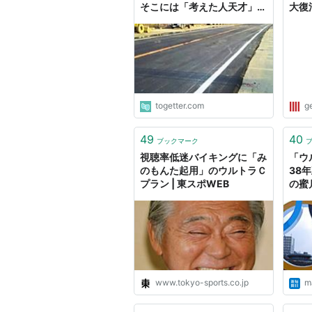
そこには「考えた人天才」
大復
「ウルトラC」といわしめる
獄 
驚きの発想があった
みを
C
togetter.com
g
49
40
ブックマーク
視聴率低迷バイキングに「み
「ウ
のもんた起用」のウルトラＣ
38
プラン | 東スポWEB
の蜜
www.tokyo-sports.co.jp
ma