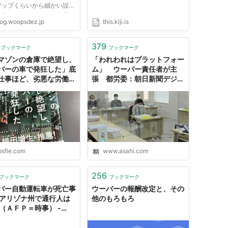
アップくらいから細かい設定
も合わせてこうすると便利！
log.woopsdez.jp
this.kiji.is
いな形ができたので備忘録と
書いておきます。 ランチャ
適化 アプリの起動、ファイ
379
ブックマーク
ブックマーク
のアクセスはランチャーた
マゾンの倉庫で絶望し、
「われわれはプラットフォー
バーの車で発狂した」底
ム」 ウーバー責任者が主
仕事ほど、劣悪な労働環
張 都労委：朝日新聞デジタ
身体はボロボロ、底辺ほ
ル
活コストが高いし自由な
も無い、だから抜け出せ
話
osfie.com
www.asahi.com
256
ブックマーク
ブックマーク
バー自動運転車が死亡事
ウーバーの報酬改定と、その
米アリゾナ州で通行人は
他のもろもろ
 （ＡＦＰ＝時事） -
oo!ニュース