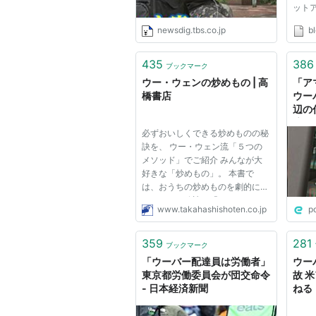
ット
など
newsdig.tbs.co.jp
b
みた
して
ー最
435
386
ブックマーク
ルへ
ウー・ウェンの炒めもの | 高
「ア
ち...
橋書店
ウー
辺の
境で
必ずおいしくできる炒めものの秘
ど生
訣を、 ウー・ウェン流「５つの
時間
メソッド」でご紹介 みんなが大
ない
好きな「炒めもの」。 本書で
は、おうちの炒めものを劇的にお
いしくする秘訣を「５つのメソッ
www.takahashishoten.co.jp
p
ド」でご紹介。 丁寧な下準備と
油の習性を上手に使った加熱方法
で、野菜はシャキッと、炒飯はぱ
359
281
ブックマーク
らりと。 おかずにはもちろん、
「ウーバー配達員は労働者」
ウー
お弁...
東京都労働委員会が団交命令
故 
- 日本経済新聞
ねる
Yah