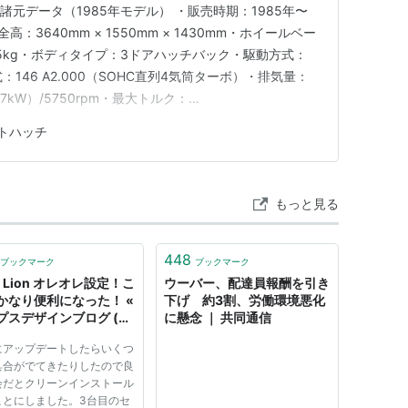
. 諸元データ（1985年モデル） ・販売時期：1985年〜
高：3640mm × 1550mm × 1430mm・ホイールベー
45kg・ボディタイプ：3ドアハッチバック・駆動方式：
146 A2.000（SOHC直列4気筒ターボ）・排気量：
77kW）/5750rpm・最大トルク：
300rpm・トランスミッション：5速マニュアル・サスペンショ
トハッチ
ット / 後：トレーリングアーム・ブ…
もっと見る
448
ブックマーク
ブックマーク
X Lion オレオレ設定！こ
ウーバー、配達員報酬を引き
かなり便利になった！ «
下げ 約3割、労働環境悪化
プスデザインブログ (デ
に懸念 ｜ 共同通信
ナーまめこ)
nにアップデートしたらいくつ
具合がでてきたりしたので良
会だとクリーンインストール
ことにしました。3台目のセ