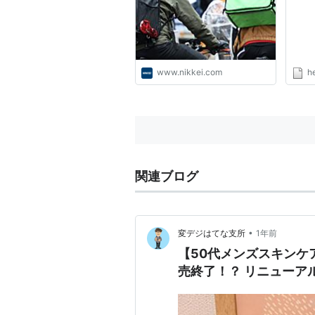
www.nikkei.com
h
関連ブログ
•
変デジはてな支所
1年前
【50代メンズスキンケ
売終了！？ リニューア