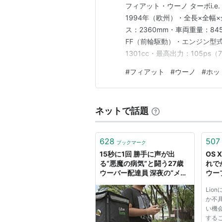
フィアット・ウーノ ターボi.e
1994年（欧州）・全長×全幅×全
ス：2360mm・車両重量：8
FF（前輪駆動）・エンジン型式：
1301cc・最高出力：105ps（
14.3kgm（140Nm）/3
#
フィアット
#
ウーノ
#
ホッ
ン：前：マクファーソンストラ
ネットで話題
628
507
ブックマーク
15秒に1回 勝手に声が出
OS 
る“悪魔の病気”と闘う27歳
れで
ウーバー配達員 深夜の“メッ
ウー
セージ”が気になって25歳記
ザイ
Lio
者が話を聞いた トゥレット
か不
症・チック症とは | TBS
い機
NEWS DIG
する