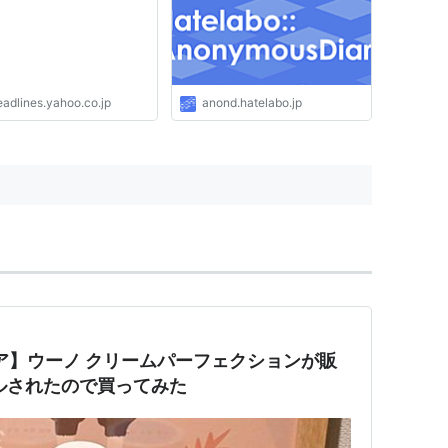
eadlines.yahoo.co.jp
anond.hatelabo.jp
ア】ウーノ クリームパーフェクションが販
ルされたので買ってみた