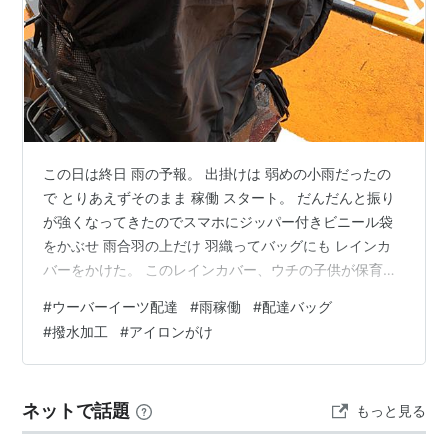
この日は終日 雨の予報。 出掛けは 弱めの小雨だったの
で とりあえずそのまま 稼働 スタート。 だんだんと振り
が強くなってきたのでスマホにジッパー付きビニール袋
をかぶせ 雨合羽の上だけ 羽織ってバッグにも レインカ
バーをかけた。 このレインカバー、ウチの子供が保育園
に通っている時に 遠足のバッグにかけるように買ったも
#
ウーバーイーツ配達
#
雨稼働
#
配達バッグ
ので 購入してからもう20年近く経っているものと思われ
#
撥水加工
#
アイロンがけ
る。 [ＹｕｍｍｙＲｕｎ] デリバリーバッグ専用 レインカ
バー 防水 カバー ウバック デリバリーバッグ 大容量 反射
材付き ※バッグではありません。 ＹｕｍｍｙＲｕｎ
ネットで話題
もっと見る
Amazon バッグにフィットさせるためのゴムひも類は完
全…