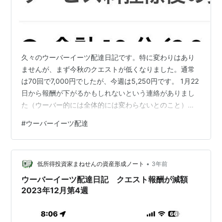
久々のウーバーイーツ配達日記です。特に変わりはあり
ませんが、まず今秋のクエストが低くなりました。通常
は70回で7,000円でしたが、今週は5,250円です。 1月22
日から報酬が下がるかもしれないという連絡がありまし
た（ウーバー的には全体的には変わらないとのこと）。
いつものパターンですね。ただ、延期するとの連絡もあ
#
ウーバーイーツ配達
りましたが、一昨日くらいから明らかに変化を感じます
ね。 ダブル配達や追加リクエストの単価が低いです。私
は東京の郊外にいるのですが、ダブルで491円など。もち
•
ろん、やりませんよ。解体して1件だけ配達を行い、それ
低所得投資家まねせんの資産形成ノート
3年前
で380円くらいになります。 たまにシングルで1,300円
ウーバーイーツ配達日記 クエスト報酬が減額
などもらえることも…
2023年12月第4週