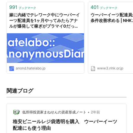
991
401
ブックマーク
ブックマーク
嫁に内緒でテレワーク中にウーバーイ
ウーバーイーツ配達員
ーツ配達員を1ヶ月やってみたらアナ
条件改善求める | NH
ルが爆発して稼ぎがプラマイ0だった
話
anond.hatelabo.jp
www3.nhk.or.jp
関連ブログ
•
低所得投資家まねせんの資産形成ノート
2年前
格安ビニールレジ袋透明を購入 ウーバーイーツ
配達にも使う理由