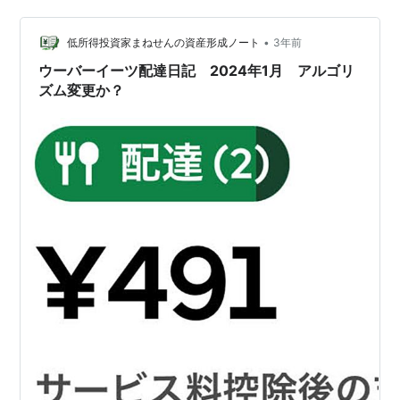
の後、ウーバーイーツの配達を始めてから3年が経ちまし
たが、一度も転倒したことはありません。 雨の日は基本
•
的には配達を行わないようにしています。 自由な時間を
低所得投資家まねせんの資産形成ノート
3年前
持てるので、リスクの高い日には配達を避けることがで
ウーバーイーツ配達日記 2024年1月 アルゴリ
きます。ケガをしてしまうと、収入がなく…
ズム変更か？