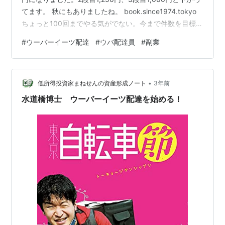
てます。 秋にもありましたね。 book.since1974.tokyo
ちょっと100回までやる気がでない。今まで件数を目標に
してましたが、 金額を目標にしようかと思います。 本日
#
ウーバーイーツ配達
#
ウバ配達員
#
副業
は、目標は7,100円でしたたが、1万超えました。鳴りも
単価も良かったです。 来年はどうなることやら、やる気
があればまだまだ稼げますが、やる気があまりない。 私
•
のおすすめのカバンはコレです。バイク設置で背負いま
低所得投資家まねせんの資産形成ノート
3年前
せん。 奥行が広いので、…
水道橋博士 ウーバーイーツ配達を始める！