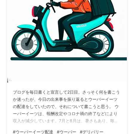
ブログを毎日書くと宣言して2日目。さっそく何を書こう
か迷ったが、今日の出来事を振り返るとウーバーイーツ
の配達をしていたので、それについて書こうと思う。 ウ
ーバーイーツは、報酬改定やコロナ禍の終了などにより
収入が減少しています。7月と8月は、暑さもあり、毎年
繁忙期です。 9月に入った途端に平日は暇になってきま
#
ウーバーイーツ配達
#
ウーバー
#
デリバリー