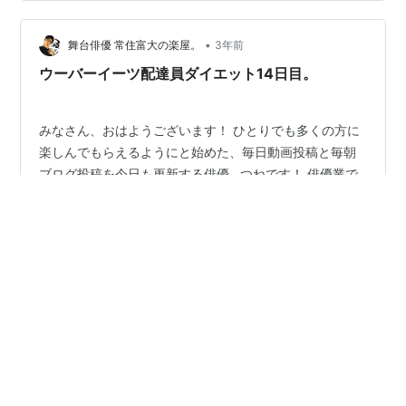
昨日の振り返りをしていきますね。 スポンサーリンク
2023.2.14の振り返り。 昨日の結果報告 稼ぐのは難しく
•
なってる…。 有酸素運動としての配達が最適。 まとめ
舞台俳優 常住富大の楽屋。
3年前
2023.2.14の振り返り。 www.youtube.com 昨…
ウーバーイーツ配達員ダイエット14日目。
みなさん、おはようございます！ ひとりでも多くの方に
楽しんでもらえるようにと始めた、毎日動画投稿と毎朝
ブログ投稿を今日も更新する俳優…つねです！ 俳優業で
は舞台カウントダウンを投稿し、それ以外でも動画制作