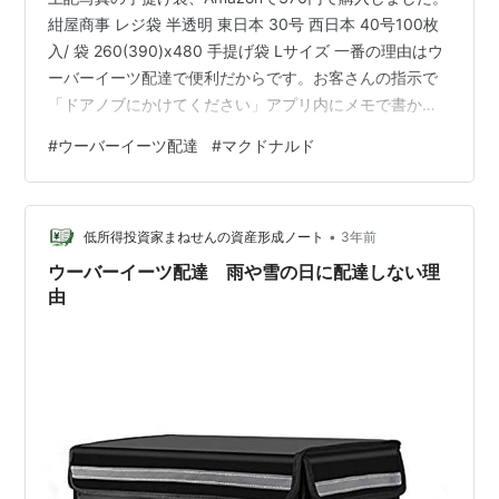
紺屋商事 レジ袋 半透明 東日本 30号 西日本 40号100枚
入/ 袋 260(390)x480 手提げ袋 Lサイズ 一番の理由はウ
ーバーイーツ配達で便利だからです。お客さんの指示で
「ドアノブにかけてください」アプリ内にメモで書かれ
ていることがあります。 まず、届く形状もわからないの
#
ウーバーイーツ配達
#
マクドナルド
に、一方的な指示がナンセンスです。 傾くかも知れない
し、落ちるかも知れないからです。毒舌でいうとバカな
の？と思ってしまいます。玄関前に置くとのが嫌ならお
•
ぼんでも置いとけと思います。 指示には従いますが、最
低所得投資家まねせんの資産形成ノート
3年前
近のマクドナルドはビニール入れない事が多いです。 …
ウーバーイーツ配達 雨や雪の日に配達しない理
由