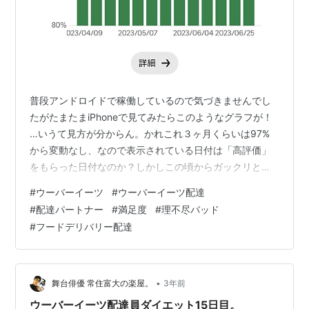
普段アンドロイドで稼働しているので気づきませんでし
たがたまたまiPhoneで見てみたらこのようなグラフが！
…いうて見方が分からん。かれこれ３ヶ月くらいは97%
から変動なし、なので表示されている日付は「高評価」
をもらった日付なのか？しかしこの頃からガックリと注
文件数自体が減ってるのでこのペースだと悪評価を押し
#
ウーバーイーツ
#
ウーバーイーツ配達
出すのはいつになることやら。っていうか100%に戻るよ
#
配達パートナー
#
満足度
#
理不尽バッド
りもこの満足度システムが無くなる方が早かったりし
#
フードデリバリー配達
て！ ワイシャツ 長袖 形態安定 メンズ 【満足度95% 5枚
セット】 セット Yシャツ 長袖ワイシャツ 白 ブルー 黒 ビ
ジネス 結婚式 ボタンダウン スリム 大きいサイズ カッタ
ーシャ…
•
舞台俳優 常住富大の楽屋。
3年前
ウーバーイーツ配達員ダイエット15日目。