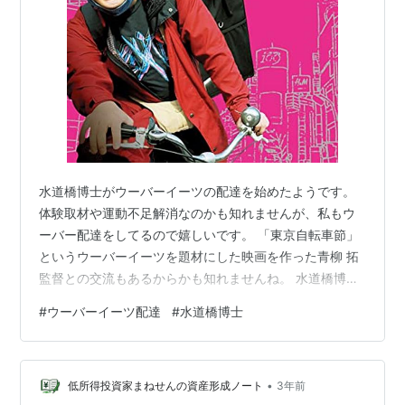
水道橋博士がウーバーイーツの配達を始めたようです。
体験取材や運動不足解消なのかも知れませんが、私もウ
ーバー配達をしてるので嬉しいです。 「東京自転車節」
というウーバーイーツを題材にした映画を作った青柳 拓
監督との交流もあるからかも知れませんね。 水道橋博士
はれいわ新選組の元国会議員です。今でもれいわ新選組
#
ウーバーイーツ配達
#
水道橋博士
を応援してくれているので、配達員たちが、政治に興味
を持ってくれたら嬉しいです。 本日、Uber Eatsデビュ
ーを果たしました。飲まず食わずで9時間労働。面白いで
•
すね！！ pic.twitter.com/KhiAyGPN5K — 水道橋博士
低所得投資家まねせんの資産形成ノート
3年前