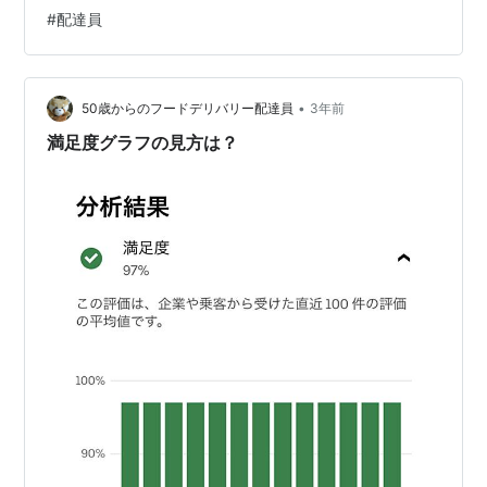
した。今年は閑散期の突入も早い感じです。 さて、昨日
#
配達員
は9月の土曜日の売り上げです。場所は東京都江戸川区
で、東京の郊外になります。 オンライン時間：6時間30
分 配達件数：19回 売上：7,990円 土曜日でも平日とあま
り変わりません。日曜日は注文が増えます。数年前まで
•
50歳からのフードデリバリー配達員
3年前
は、20回やれば1万円が…
満足度グラフの見方は？