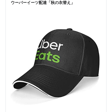
(@s_hakase) November 11, 2…
ウーバーイーツ配達「秋の衣替え」