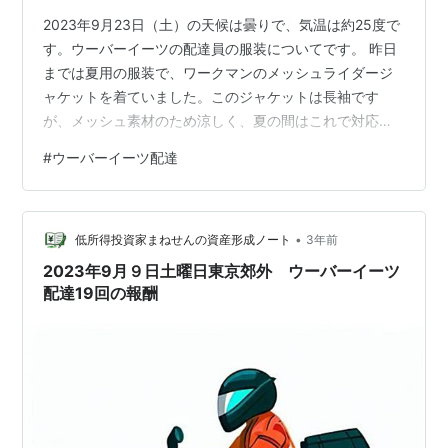
2023年9月23日（土）の天候は曇りで、気温は約25度で
す。ウーバーイーツの配達員の服装についてです。 昨日
までは夏用の服装で、ワークマンのメッシュライダージ
ャケットを着ていました。このジャケットは長袖です
が、メッシュ素材のため涼しく、夏の間はこれで対応し
ていました。 しかし、本日からは秋らしい服装に変えま
#
ウーバーイーツ配達
した。ワークマンで新しく購入した「トリコテックフィ
ールドジャケット」を着ています。このジャケットは
2,900円で、広告では、デリバリーウェアとしても紹介さ
•
れているワークウェアです。着心地が良く、満足してい
低所得投資家まねせんの資産形成ノート
3年前
ます。別のブログやYouTubeでもこのジャケットを紹介
2023年9月９日土曜日東京郊外 ウーバーイーツ
しようと思っています。 パンツ…
配達19回の報酬