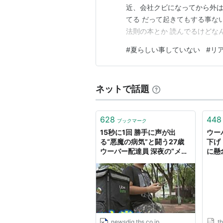
近、会社クビになってから外は
てる だって起きてもする事な
法則の本とか 読んでるけどな
ぇ！ あれで９０万部も売れた
#
夏らしい事していない
#
リ
ねぇ あんなインチキ本、マジで
でポジティブになれそうな人生
ネットで話題
628
448
ブックマーク
15秒に1回 勝手に声が出
ウー
る“悪魔の病気”と闘う27歳
下げ
ウーバー配達員 深夜の“メッ
に懸
セージ”が気になって25歳記
者が話を聞いた トゥレット
症・チック症とは | TBS
NEWS DIG
newsdig.tbs.co.jp
th