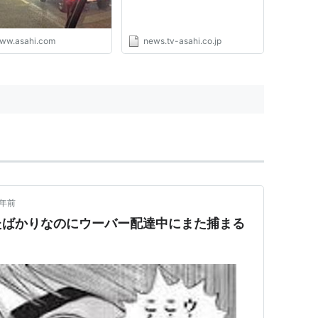
ww.asahi.com
news.tv-asahi.co.jp
1年前
たばかりなのにウーバー配達中にまた捕まる