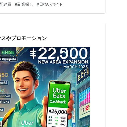
届け予定の時間は○○時です。」といったメッセージを
配達員
#
副業探し
#
日払いバイト
えることができます。 次に、配達中の進捗状況を伝え
交通渋滞や天候の…
ナスやプロモーション