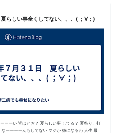
夏らしい事全くしてない、、、( ；∀；)
ーーーい 皆はどお？ 夏らしい事 してる？ 夏祭り、打
なーーーーんもしてない マジか 嫌になるわ 人生 最