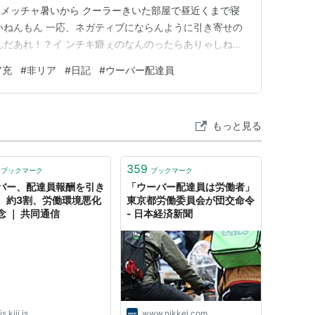
メッチャ暑いから クーラーきいた部屋で昼近くまで寝
いねんもん 一応、ネガティブにならんように引き寄せの
んだあれ！？イ ンチキ癖ぇのなんのったらありゃしね
ってマジ！？ 絶対嘘だろ！？ベストセラー！？信じらん
ア充
#
非リア
#
日記
#
ウーバー配達員
信じてる人いるの！？って感じでした ほんでYouTube
は短い…
もっと見る
359
ブックマーク
ブックマーク
バー、配達員報酬を引き
「ウーバー配達員は労働者」
 約3割、労働環境悪化
東京都労働委員会が団交命令
念 ｜ 共同通信
- 日本経済新聞
is.kiji.is
www.nikkei.com