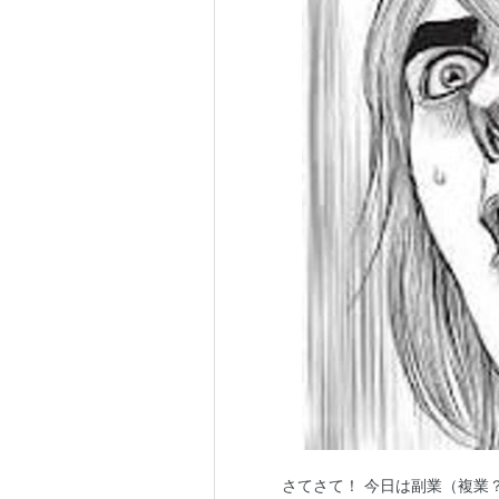
さてさて！ 今日は副業（複業