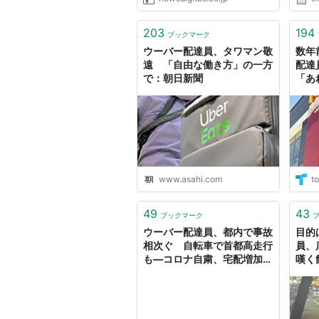
203
194
ブックマーク
ウーバー配達員、タワマン敬
数年
遠 「自由な働き方」の一方
配達
で：朝日新聞
「あ
ウー
から
www.asahi.com
to
49
43
ブックマーク
ウーバー配達員、都内で事故
目的
相次ぐ 自転車で首都高走行
員、
も―コロナ自粛、宅配増加
嘆く
で：時事ドットコム