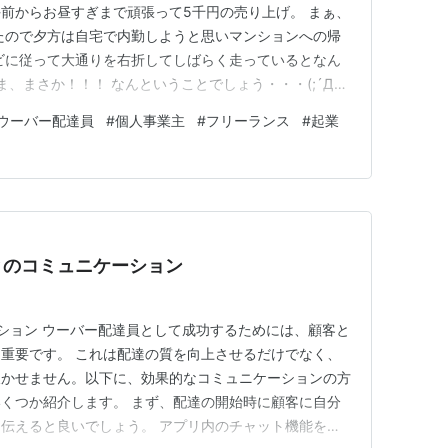
前からお昼すぎまで頑張って5千円の売り上げ。 まぁ、
たので夕方は自宅で内勤しようと思いマンションへの帰
ビに従って大通りを右折してしばらく走っているとなん
ま、まさか！！！ なんということでしょう・・・(;´Д
停止を求められる・・・ あそこはこの時間帯は右折禁止な
ウーバー配達員
#
個人事業主
#
フリーランス
#
起業
00円です！！！(^_-)-☆ くそがぁあああああああああああ
とのコミュニケーション
ニケーション ウーバー配達員として成功するためには、顧客と
重要です。 これは配達の質を向上させるだけでなく、
欠かせません。以下に、効果的なコミュニケーションの方
くつか紹介します。 まず、配達の開始時に顧客に自分
伝えると良いでしょう。 アプリ内のチャット機能を使