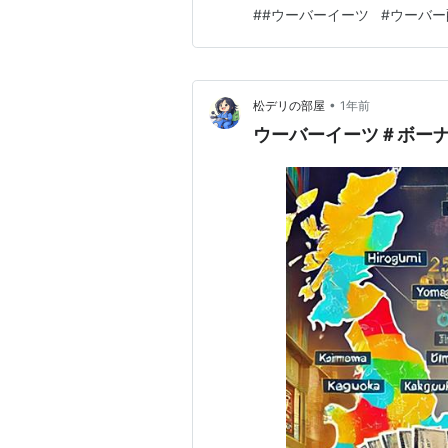
って「配達担当の○○です。お
#
#ウーバーイーツ
#
ウーバー
送ることで、顧客に安心感を与
ることも大切です。 例えば、
•
松デリの部屋
1年前
ウーバーイーツ＃ボー