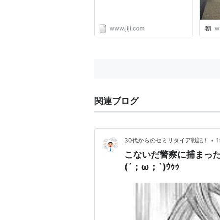
www.jiji.com
w
関連ブログ
•
30代からのセミリタイア戦記！
こないだ警察に捕まっ
(´；ω；`)ｳｩｩ