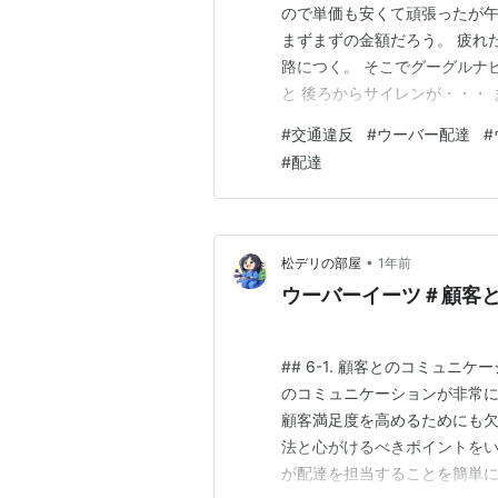
ので単価も安くて頑張ったが午
まずまずの金額だろう。 疲れ
路につく。 そこでグーグルナ
と 後ろからサイレンが・・・ 
｀) 後ろからパトカーが来て
#
交通違反
#
ウーバー配達
#
んですよ～(;´∀｀) 反則金60
#
配達
あ！！！！！！(# ﾟ…
•
松デリの部屋
1年前
ウーバーイーツ＃顧客
## 6-1. 顧客とのコミュ
のコミュニケーションが非常に
顧客満足度を高めるためにも
法と心がけるべきポイントをい
が配達を担当することを簡単に