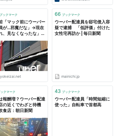
66
ブックマーク
ブックマーク
前「マック前にウーバー
ウーバー配達員を邸宅侵入容
員が…邪魔だな」→現在
疑で逮捕 「低評価」付けた
れ、見なくなったな」
女性宅再訪か | 毎日新聞
バー配達員が「マック前
消滅」した”意外な真相”
yokeizai.net
mainichi.jp
43
ブックマーク
ブックマーク
は報酬増？ウーバー配達
ウーバー配達員「時間短縮に
店の近くでわざと待機
使った」自転車で首都高
飲食店：朝日新聞