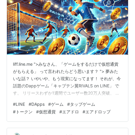
liff.line.me ">みなさん、「ゲームをするだけで仮想通貨
がもらえる」 って言われたらどう思います？ "> 夢みた
いな話？ いやいや、もう現実になってます！ それが、今
話題のDappゲーム「キャプテン翼RIVALS on LINE」 で
す。 リリースわずか1週間でユーザー数20万人突破、 さ
らに先行公開されたTelegram版では 累計800万人超え
#
LINE
#
DApps
#
ゲーム
#
タップゲーム
のプレイヤーが参戦！ なぜここまで爆発的に流行ってる
#
トークン
#
仮想通貨
#
エアドロ
#
エアドロップ
のか？それは、「遊ぶだけで仮想通貨が手に入るエアド
ロップがあるから」 です。 ゲームするだけで仮想通貨を
もらえて、もしそのトークンが取引所に上場したら……？