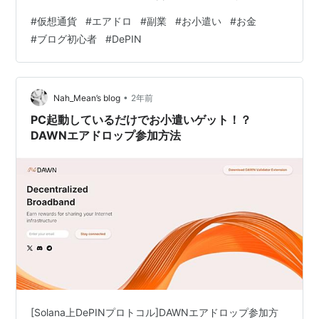
it's static files like images or dynamic data like AI
#
仮想通貨
#
エアドロ
#
副業
#
お小遣い
#
お金
responses. Slow delivery can ruin user exp…
#
ブログ初心者
#
DePIN
•
Nah_Mean’s blog
2年前
PC起動しているだけでお小遣いゲット！？
DAWNエアドロップ参加方法
[Solana上DePINプロトコル]DAWNエアドロップ参加方