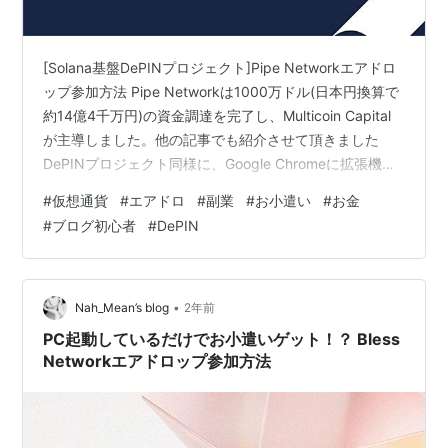
[Solana基盤DePINプロジェクト]Pipe Networkエアドロ
ップ参加方法 Pipe Networkは1000万ドル(日本円換算で
約14億4千万円)の資金調達を完了し、Multicoin Capital
が主導しました。他の記事でも紹介させて頂きました
DePINプロジェクト同様に、Google Chromeに拡張機能
をDLしてPCを起動しておくだけでポイントが獲得出来ま
#
仮想通貨
#
エアドロ
#
副業
#
お小遣い
#
お金
す。このプロジェクトの期待値が非常に高いと感じたポ
#
ブログ初心者
#
DePIN
イントの一つが、数多くのインフルエンサーが話題にし
ている点です。有名インフルエンサーのアクション且つ
Bless Network同様に多額の資金調達+アーリー案件とい
う事…
•
Nah_Mean’s blog
2年前
PC起動しているだけでお小遣いゲット！？ Bless
Networkエアドロップ参加方法