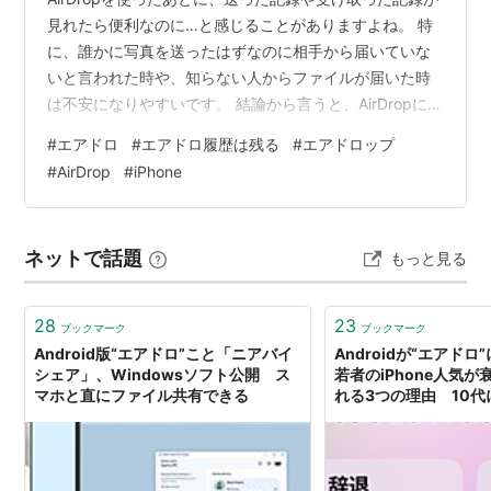
見れたら便利なのに…と感じることがありますよね。 特
に、誰かに写真を送ったはずなのに相手から届いていな
いと言われた時や、知らない人からファイルが届いた時
は不安になりやすいです。 結論から言うと、AirDropには
送受信の履歴を確認する機能がありません。Appleの仕様
#
エアドロ
#
エアドロ履歴は残る
#
エアドロップ
として、ログを残さない仕組みになっています。 この記
#
AirDrop
#
iPhone
事では、AirDropの履歴が残らない理由や、受信したファ
イルの確認方法、安全に使うための設定までをまとめて
います。気になるところをチェックしてみてください。
ネットで話題
もっと見る
エアドロの履歴はどこで見れる？ 標準機能に送受信の履
歴（ログ）…
28
23
ブックマーク
ブックマーク
Android版“エアドロ”こと「ニアバイ
Androidが“エアド
シェア」、Windowsソフト公開 ス
若者のiPhone人気
マホと直にファイル共有できる
れる3つの理由 10
も？