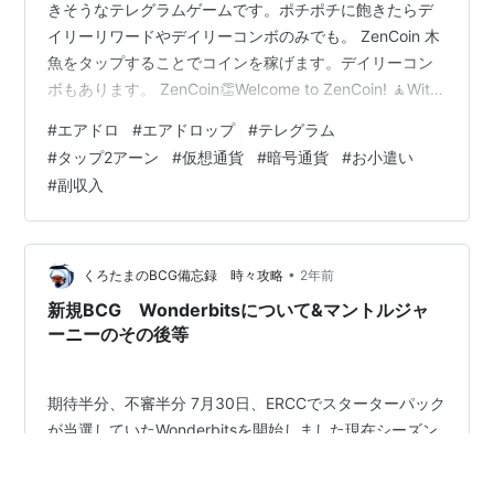
きそうなテレグラムゲームです。ポチポチに飽きたらデ
イリーリワードやデイリーコンボのみでも。 ZenCoin 木
魚をタップすることでコインを稼げます。デイリーコン
ボもあります。 ZenCoin👏Welcome to ZenCoin! 🧘With
a tap, Zen shapes the world. 💸Joit.me Bums ホームレ
#
エアドロ
#
エアドロップ
#
テレグラム
スから成りあがるコンセプト。タップしてレベル上げて
#
タップ2アーン
#
仮想通貨
#
暗号通貨
#
お小遣い
いくと身なりがマシになっていきます。デイリーコンボ
#
副収入
あり BumsAfter fire🔥 water 💧 and a cardboard box 📦
you…
•
くろたまのBCG備忘録 時々攻略
2年前
新規BCG Wonderbitsについて&マントルジャ
ーニーのその後等