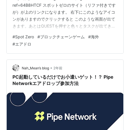
ref=64B8HTCF スポットゼロのサイト（リファ付きです
が）が上のリンクになります。 右下にこのようなアイコ
ンがありますのでクリックすると このような画面が出て
きます。あとはQUESTを押すと色々とタスクが出てきま
す。 COMMONは一回だけ。DAILYは毎日することがで
#
Spot Zero
#
ブロックチェーンゲーム
#
海外
きます（更新は朝９時）On-chain check-inはガス代つか
#
エアドロ
ってやるタイプになります。 お好みで選べますので都合
のいいチェーンを選ぶと良いかと思います。 a Solor Key
だと上記のSSからランダムに貰えます。 βのほうがこち
ら γ…
•
Nah_Mean’s blog
2年前
PC起動しているだけでお小遣いゲット！？ Pipe
Networkエアドロップ参加方法