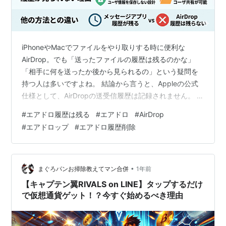
iPhoneやMacでファイルをやり取りする時に便利な
AirDrop。でも「送ったファイルの履歴は残るのかな」
「相手に何を送ったか後から見られるの」という疑問を
持つ人は多いですよね。 結論から言うと、Appleの公式
仕様として、AirDropの送受信履歴は記録されません。 こ
の記事では、AirDropの履歴について、よくある疑問を解
#
エアドロ履歴は残る
#
エアドロ
#
AirDrop
決しながら、安全に使うための設定も紹介していきま
#
エアドロップ
#
エアドロ履歴削除
す。ぜひ参考にしてみてください。 エアドロ履歴は残
る？見られる？ 送受信履歴は残らない仕様 エアドロ履歴
を見る方法は存在しない エアドロ送信履歴や受信履歴の
確認は不可 エアドロ履歴の見方と確認方法 受信した写真
•
まぐろパンお掃除教えてマン合併
1年前
や動画は…
【キャプテン翼RIVALS on LINE】タップするだけ
で仮想通貨ゲット！？今すぐ始めるべき理由