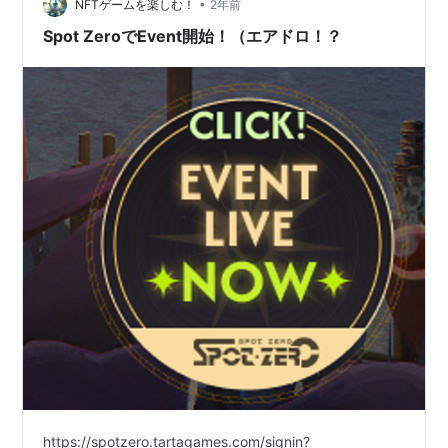
そう、ポイ活感覚で資産が増…
•
NFTゲームを楽しむ！
2年前
Spot ZeroでEvent開始！（エアドロ！？
https://spotzero.tartagames.com/signin?