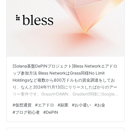
[Solana基盤DePINプロジェクト]Bless Networkエアドロ
ップ参加方法 Bless NetworkはGrass同様No Limit
Holdingsなど複数から800万ドルもの資金調達をしてお
り、なんと2024年11月13日にリリースしたばかりのアー
リー案件です。GrassやDAWN、Gradient同様にGoogle
Chromeに拡張機能をDLしてPCを起動しておくだけでポ
#
仮想通貨
#
エアドロ
#
副業
#
お小遣い
#
お金
イントが獲得出来ます。まだ始まったばかりのプロジェ
#
ブログ初心者
#
DePIN
クトに参加し、仮想通貨バブルの波に乗り先行利益を上
げましょう。ちなみにメインネットローンチは2025年第
1四半期を予定しているそうです。 ・エアドロップ…