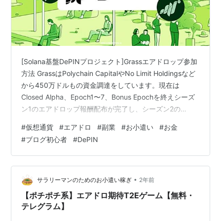
[Solana基盤DePINプロジェクト]Grassエアドロップ参加
方法 GrassはPolychain CapitalやNo Limit Holdingsなど
から450万ドルもの資金調達をしています。現在は
Closed Alpha、Epoch1〜7、Bonus Epochを終えシーズ
ン1のエアドロップ報酬配布が完了し、シーズン2の
Epoch2が始まったばかりです。PC起動のみでかなりの
#
仮想通貨
#
エアドロ
#
副業
#
お小遣い
#
お金
額の報酬を受け取った方もいるようなので、まだ始めて
#
ブログ初心者
#
DePIN
いない・タイミングが悪く参加出来なかったという方は
シーズン2が始まったばかりなので是非参加しましょう。
こちらのプロジェクトは、Google Chromeに拡張…
•
サラリーマンのためのお小遣い稼ぎ
2年前
【ポチポチ系】エアドロ期待T2Eゲーム【無料・
テレグラム】