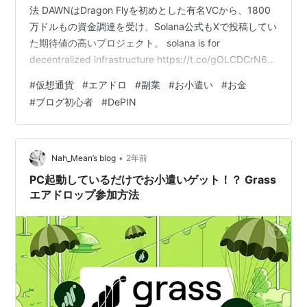
法 DAWNはDragon Flyを初めとした有名VCから、1800
万ドルもの資金調達を受け、Solana公式もXで投稿してい
た期待値の高いプロジェクト。 solana is for
decentralized infrastructure https://t.co/gOLCDCrN6A
— Solana (@solana) 2024年8月7日 Grass同様、Google
#
仮想通貨
#
エアドロ
#
副業
#
お小遣い
#
お金
Chromeに拡張機能をDLしてPCを起動しておくだけでポ
#
ブログ初心者
#
DePIN
イントが獲得出来ます。 ・エアドロップ参加手順
1.DAWNの拡張機能をDL。 2.メールアドレスの登録…
•
Nah_Mean’s blog
2年前
PC起動しているだけでお小遣いゲット！？ Grass
エアドロップ参加方法