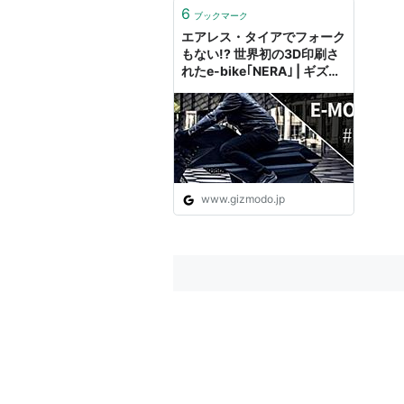
6
ブックマーク
エアレス・タイアでフォーク
もない!? 世界初の3D印刷さ
れたe-bike｢NERA｣ | ギズモ
ード・ジャパン
www.gizmodo.jp