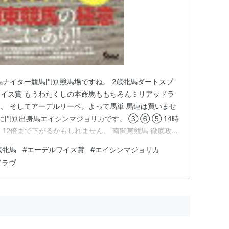
馬ナイター競馬門別競馬場ですね。 2歳牝馬ダートスプ
イス賞 もうわたくしの本命馬ももちろんミリアッドラ
。 そしてアーデルリーベ。よって馬単 馬連は買いませ
に門別出身馬エイシンマジョリカです。 ③ ⑥ ⑤ 14時
らく12倍まで下がるかもしれません。 南関東競馬 徹底攻略
 ]価格: 2200 円楽天で詳細を見る交流重賞徹底攻略! 地
歳牝馬
#
エーデルワイス賞
#
エイシンマジョリカ
 剛彦 ]価格: 2400 円楽天で詳細を見る
ドラヴ