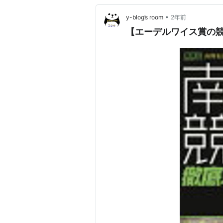
•
y-blog’s room
2年前
【エーデルワイス賞の