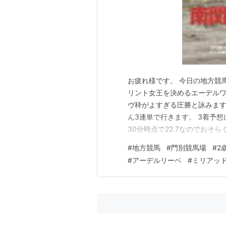
お疲れ様です。 今日の地方競
リント女王を決めるエーデルワ
ヴ枠がよすぎる圧勝と詠みます
ん3連単で行きます。 3着予想
30分時点で22.7なのでおそ
BOOK [ 地方競馬データ特捜班
#
地方競馬
#
門別競馬場
#
2
方競馬パーフェクトブック [ 古谷
#
アーデルリーベ
#
ミリアッ