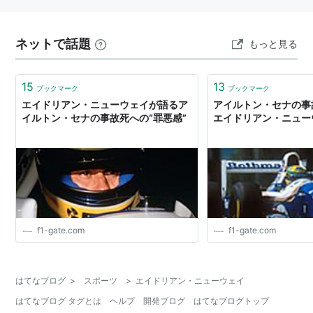
ネットで話題
もっと見る
15
13
ブックマーク
ブックマーク
エイドリアン・ニューウェイが語るア
アイルトン・セナの事
イルトン・セナの事故死への“罪悪感”
エイドリアン・ニュー
f1-gate.com
f1-gate.com
はてなブログ
>
スポーツ
>
エイドリアン・ニューウェイ
はてなブログ タグとは
ヘルプ
開発ブログ
はてなブログトップ