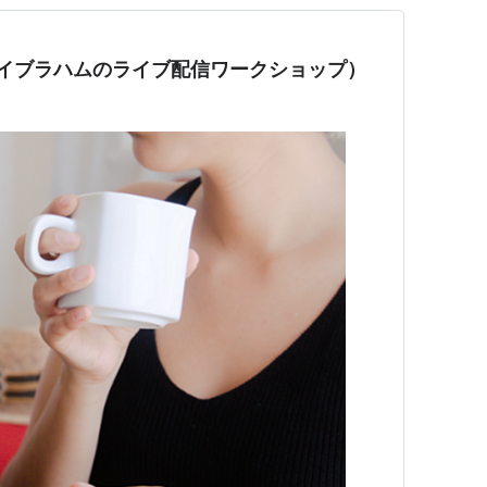
エイブラハムのライブ配信ワークショップ）