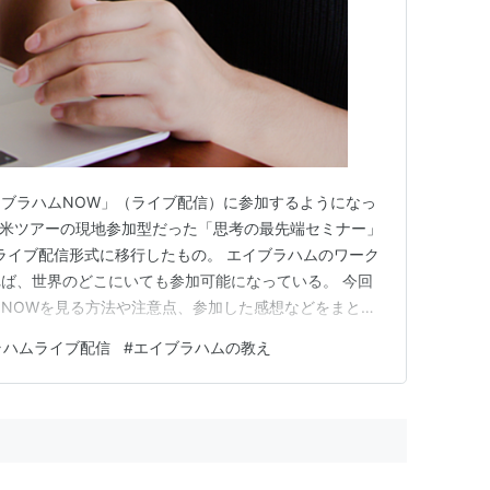
ブラハムNOW」（ライブ配信）に参加するようになっ
全米ツアーの現地参加型だった「思考の最先端セミナー」
、ライブ配信形式に移行したもの。 エイブラハムのワーク
ば、世界のどこにいても参加可能になっている。 今回
NOWを見る方法や注意点、参加した感想などをまとめ
参加する際の注意点 開催日時、登録方法と料金 時差が１
ラハムライブ配信
#
エイブラハムの教え
」参加のメリット・デメリット ライブ配信の感想、生エ
エイブラハムN…