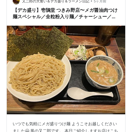
•
又二郎の大食い＆デカ盛り＆ラーメン日記
5ヶ月前
【デカ盛り】壱鵠堂 つきみ野店〜メガ醤油肉つけ
麺スペシャル／全粒粉入り麺／チャーシュー／ネ
ギ／メンマ／味玉／麺3倍／エイ・ダイニング／
ゼンショーHD／24時間営業〜
いつでも気軽にメガ盛りつけ麺 ようこそお越しください
ました🤗 風の又二郎です。 本日ご紹介しますお店はこち