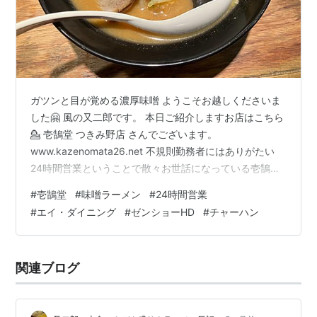
ガツンと目が覚める濃厚味噌 ようこそお越しくださいま
した🤗 風の又二郎です。 本日ご紹介しますお店はこちら
💁 壱鵠堂 つきみ野店 さんでございます。
www.kazenomata26.net 不規則勤務者にはありがたい
24時間営業ということで散々お世話になっている壱鵠堂
さんですが、見返してみますと「そういえば食べたこと
#
壱鵠堂
#
味噌ラーメン
#
24時間営業
なかったな〜」というメニューが複数存在します😅 とい
#
エイ・ダイニング
#
ゼンショーHD
#
チャーハン
うことで、今回は「そういえば食べたことなかったな」
シリーズでお送りしたいと思います🤣 タッチパネル式に
つき券売機画像は省略🙇 詳しくご覧になりたい方は公式
関連ブログ
サイトからご確認ください🙇 そんな感じで本日のオーダ
ーは… 濃厚味噌タンメ…