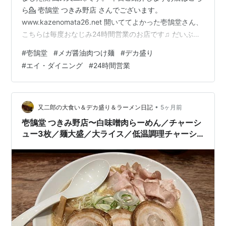
ら💁 壱鵠堂 つきみ野店 さんでございます。
www.kazenomata26.net 開いててよかった壱鵠堂さん、
こちらは毎度おなじみ24時間営業のお店です♫ だいぶ暖
かくなってきましたし、何故かこの日はつけ麺が食べた
#
壱鵠堂
#
メガ醤油肉つけ麺
#
デカ盛り
い気分でしたので、本日のオーダーはこちら💁‍♀️ メガ醤油
#
エイ・ダイニング
#
24時間営業
肉つけ麺スペシャル ¥1270のところ、アプリクーポン使
用で¥1120のお支払い💰 獲得ポイント数に応じた値引き
クーポンに加え、アンケート回答で毎回¥30引きクーポ
ンがもらえるので、壱鵠堂さんのアプリはめちゃくちゃ
•
又二郎の大食い＆デカ盛り＆ラーメン日記
5ヶ月前
重…
壱鵠堂 つきみ野店〜白味噌肉らーめん／チャーシ
ュー3枚／麺大盛／大ライス／低温調理チャーシ
ュー／肉厚チャーシュー／太麺／24時間営業／エ
イ・ダイニング／ゼンショーHD〜