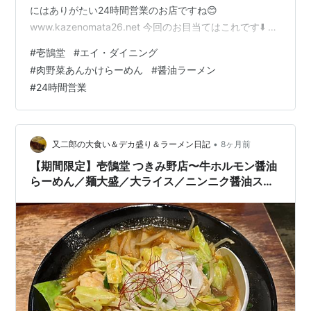
にはありがたい24時間営業のお店ですね😊
www.kazenomata26.net 今回のお目当てはこれです⬇️ 肉
野菜あんかけらーめん でございまして、こちらは冬季限
#
壱鵠堂
#
エイ・ダイニング
定商品となります。 もうね、ネーミングからして熱々な
#
肉野菜あんかけらーめん
#
醤油ラーメン
一杯ですよね🥰 極寒の屋外での雑務によって冷え切った
#
24時間営業
身体にはピッタリです👍 ということで、本日のオーダー
は… 肉野菜あんかけらーめん＋麺大盛＋唐揚げライスセ
ット 全部で¥1360でございます。 卓上チェック✨ フライ
ド…
•
又二郎の大食い＆デカ盛り＆ラーメン日記
8ヶ月前
【期間限定】壱鵠堂 つきみ野店〜牛ホルモン醤油
らーめん／麺大盛／大ライス／ニンニク醤油スー
プ／ピリ辛／牛ホルモン100g／エイ・ダイニング
／ゼンショーHD／オススメ〜