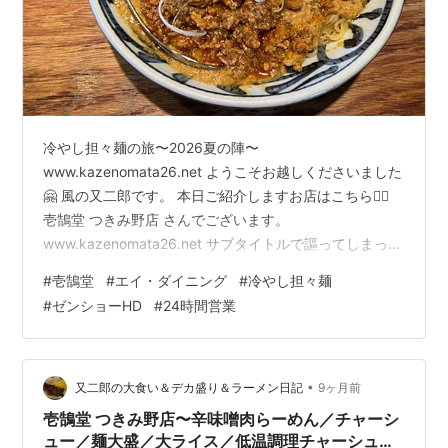
冷やし担々麺の旅〜2026夏の陣〜
www.kazenomata26.net ようこそお越しくださいました
🤗 風の又二郎です。 本日ご紹介しますお店はこちら💁‍♀️
壱鵠堂 つきみ野店 さんでございます。
www.kazenomata26.net サブタイトルで謳ってしまって
いるので今さらアレですが、今回のお目当てはこれです⬇️
#
壱鵠堂
#
エイ・ダイニング
#
冷やし担々麺
冷やし担々麺 でございます。 毎年真夏を迎える前のこの
#
ゼンショーHD
#
24時間営業
時期に期間限定で提供されているらしいこちらのメニュ
ー、やっと食べに行くことができました‼️ ということ
で、本日のオーダーは… 具たっぷり冷やし担々麺＋大盛
＋大ライス 全部で¥1330のところ、アプリクーポン利用
•
又二郎の大食い＆デカ盛り＆ラーメン日記
9ヶ月前
で¥…
壱鵠堂 つきみ野店〜辛味噌肉らーめん／チャーシ
ュー／麺大盛／大ライス／低温調理チャーシュー