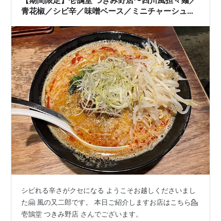
【期間限定】壱鵠堂 つきみ野店〜四川風担々麺／
青花椒／シビ辛／味噌ベース／ミニチャーシュー
丼セット／大ライス／担々丼／穴あきレンゲ／エ
イ・ダイニング／ゼンショーHD／オススメ〜
シビれる辛さがクセになる ようこそお越しくださいまし
た🤗 風の又二郎です。 本日ご紹介しますお店はこちら💁
壱鵠堂 つきみ野店 さんでございます。