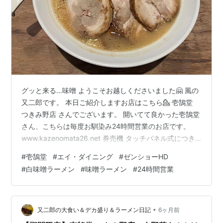
グッと来る…味噌 ようこそお越しくださいました🤗 風の
又二郎です。 本日ご紹介しますお店はこちら💁 壱鵠堂
つきみ野店 さんでございます。 開いてて良かった壱鵠堂
さん、こちらは毎度お馴染み24時間営業のお店です。
www.kazenomata26.net 券売機 タッチパネル式につき
全メニューはご紹介できませんが、とりあえず今回頼む
#
壱鵠堂
#
エイ・ダイニング
#
ゼンショーHD
予定の白味噌らーめんゾーンだけ写しておきました🙇 白
#
白味噌ラーメン
#
味噌ラーメン
#
24時間営業
味噌らーめん¥750スタート、赤味噌らーめん¥750、濃
厚味噌らーめん¥790、辛味噌らーめん¥850、あとはト
ッピング各種やらセットメニューやらご飯ものやら。 今
回は何故か今まで食べてこなかった、お店の看板メニ
•
又二郎の大食い＆デカ盛り＆ラーメン日記
6ヶ月前
ュ…