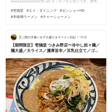
www.kazenomata26.net タッチパネル式につき、券売機
画像は省略🙇 メニューをご覧になりたい方は公式サイト
#
壱鵠堂
#
エイ・ダイニング
#
ゼンショーHD
または公式アプリからご確認くださいませ🙇 時刻は午前
#
辛味噌ラーメン
#
チャーシューメン
4:30、しかもこの日は冷たい雨が時おり強く降る状況で
したので、身体を温めるべくこちらをオーダー‼️ 辛味噌
肉らーめん＋チャーシュー＋麺大盛＋大ライス 全部で
¥1550のところ、公式アプリのクーポンを使い…
•
又二郎の大食い＆デカ盛り＆ラーメン日記
1年前
【期間限定】壱鵠堂 つきみ野店〜冷やし担々麺／
麺大盛／大ライス／濃厚旨辛／豆乳仕立て／ゴマ
ダレ／穴あきレンゲ／エイ・ダイニング／ゼンシ
ョーHD〜