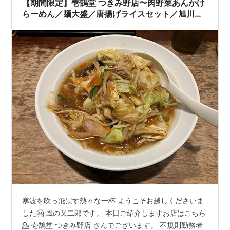
【期間限定】壱鵠堂 つきみ野店〜肉野菜あんかけ
らーめん／麺大盛／唐揚げライスセット／旭川醤
油ラーメン／中細ストレート麺／熱々スープ／24
時間営業／エイ・ダイニング／ゼンショーHD〜
寒波を吹っ飛ばす熱々な一杯 ようこそお越しくださいま
した🤗 風の又二郎です。 本日ご紹介しますお店はこちら
💁 壱鵠堂 つきみ野店 さんでございます。 不規則勤務者