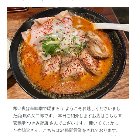
／大辛変更無料／アプリクーポン／24時間営業／
ゼンショー／エイ・ダイニング〜
寒い夜は辛味噌で暖まろう ようこそお越しくださいまし
た🤗 風の又二郎です。 本日ご紹介しますお店はこちら💁‍♀️
壱鵠堂 つきみ野店 さんでございます。 開いててよかっ
た壱鵠堂さん、こちらは24時間営業をされております。