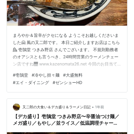
まろやか＆旨辛がクセになる ようこそお越しくださいま
した🤗 風の又二郎です。 本日ご紹介しますお店はこちら
💁 壱鵠堂 つきみ野店 さんでございます。 不規則勤務者
のオアシスとも言うべき、24時間営業のラーメンチェー
ン店ですね🌉 www.kazenomata26.net 今回のお目当て
はこちらです⬇️ 冷やし担々麺 でございます。 たしか5月
#
壱鵠堂
#
冷やし担々麺
#
大盛無料
にリリースされていたと思いますが、それからずっと気
#
エイ・ダイニング
#
ゼンショーHD
になっていたんですよね😆 ということで、本日のオーダ
ーはこちらです💁 冷やし担々麺＋麺大盛＋大ライス 通常
であれば¥1150のところ、ワタクシが訪問させていただ
いた期間は終日麺大盛無料でしたので¥1050、さ…
•
又二郎の大食い＆デカ盛り＆ラーメン日記
1年前
【デカ盛り】壱鵠堂 つきみ野店〜辛醤油つけ麺／
メガ盛り／もやし／並ライス／低温調理チャーシ
ュー／魚介つけ麺／全粒粉入り麺／茹で前