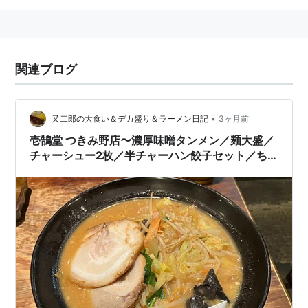
関連ブログ
•
又二郎の大食い＆デカ盛り＆ラーメン日記
3ヶ月前
壱鵠堂 つきみ野店〜濃厚味噌タンメン／麺大盛／
チャーシュー2枚／半チャーハン餃子セット／ち
ぢれ麺／仙台味噌／炒め野菜／24時間営業／エ
イ・ダイニング／ゼンショーHD〜