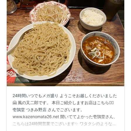
600g？／エイ・ダイニング／ゼンショーHD〜
24時間いつでもメガ盛り ようこそお越しくださいました
🤗 風の又二郎です。 本日ご紹介しますお店はこちら💁‍♀️
壱鵠堂 つきみ野店 さんでございます。
www.kazenomata26.net 開いててよかった壱鵠堂さん、
こちらは24時間営業でございます✨ ワタクシのような不
規則勤務者にとって、早朝に煌々と輝く飲食店の明かり