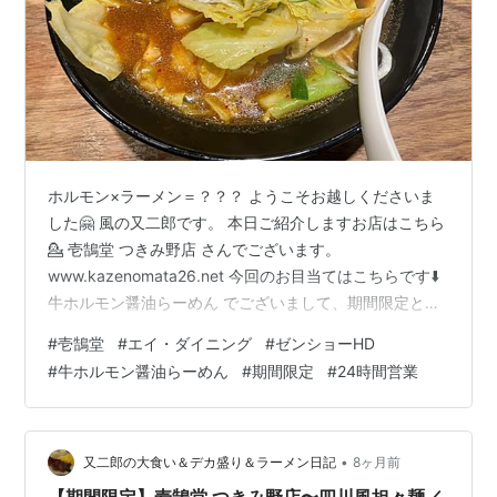
ホルモン×ラーメン＝？？？ ようこそお越しくださいま
した🤗 風の又二郎です。 本日ご紹介しますお店はこちら
💁 壱鵠堂 つきみ野店 さんでございます。
www.kazenomata26.net 今回のお目当てはこちらです⬇️
牛ホルモン醤油らーめん でございまして、期間限定とし
て12月より販売されている商品です🍜 調べてみますと壱
#
壱鵠堂
#
エイ・ダイニング
#
ゼンショーHD
鵠堂＆伝丸さんの冬の定番商品みたいですね❄️ そんな感
#
牛ホルモン醤油らーめん
#
期間限定
#
24時間営業
じで本日のオーダーは… 牛ホルモン醤油らーめん＋麺大
盛＋大ライス 全部で¥1330のところ、アプリクーポン使
用で¥1200のお支払いでございます。 卓上チェック✨ フ
ライドガーリック、七味唐辛子、ラー油、コショウ、
•
又二郎の大食い＆デカ盛り＆ラーメン日記
8ヶ月前
醤…