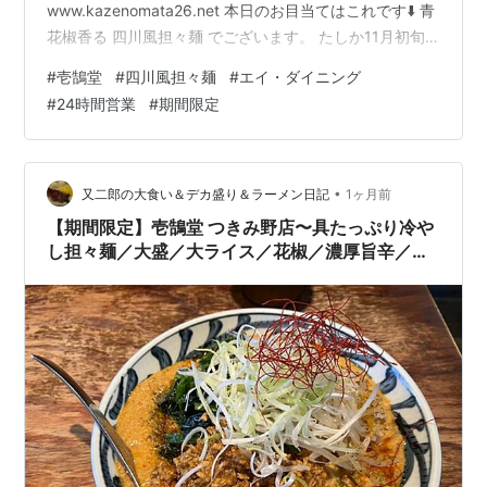
www.kazenomata26.net 本日のお目当てはこれです⬇️ 青
花椒香る 四川風担々麺 でございます。 たしか11月初旬
にリリースされた期間限定商品でして、ちょうど気温が
#
壱鵠堂
#
四川風担々麺
#
エイ・ダイニング
下がって来たこの時期にピッタリですよね😊 ずっと気に
#
24時間営業
#
期間限定
なっていたんですが、ようやく行くことができました👍
ちなみに壱鵠堂 つきみ野店さんは24時間営業をされてい
るありがたいお店でして、この日も夜勤終わりの朝4:00
の訪問でございます。 この時間でもポツポツと来店があ
•
又二郎の大食い＆デカ盛り＆ラーメン日記
1ヶ月前
るのを見…
【期間限定】壱鵠堂 つきみ野店〜具たっぷり冷や
し担々麺／大盛／大ライス／花椒／濃厚旨辛／エ
イ・ダイニング／ゼンショーHD〜