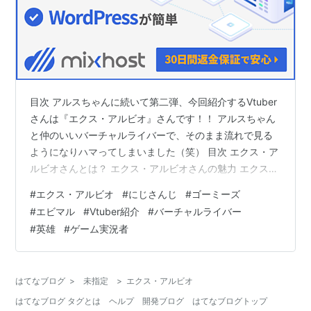
目次 アルスちゃんに続いて第二弾、今回紹介するVtuber
さんは『エクス・アルビオ』さんです！！ アルスちゃん
と仲のいいバーチャルライバーで、そのまま流れで見る
ようになりハマってしまいました（笑） 目次 エクス・ア
ルビオさんとは？ エクス・アルビオさんの魅力 エクス・
アルビオさんの新衣装が早くみたい！ エクス・アルビオ
#
エクス・アルビオ
#
にじさんじ
#
ゴーミーズ
さんの特徴！ エクス・アルビオさんと仲のいいライバー
#
エビマル
#
Vtuber紹介
#
バーチャルライバー
最後に エクス・アルビオさんとは？ エクス・アルビオさ
#
英雄
#
ゲーム実況者
んは、ANYCOLOR株式会社(旧：いちから株式会社)が運
営する「にじさんじ」所属のバーチャルライバーです。
主な活動内容はYoutubeでのゲーム実況になります。 最
はてなブログ
>
未指定
>
エクス・アルビオ
近で…
はてなブログ タグとは
ヘルプ
開発ブログ
はてなブログトップ