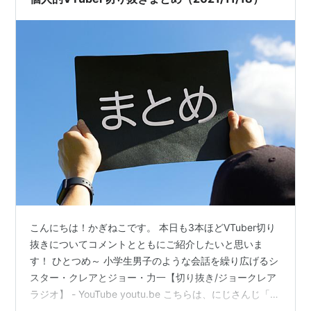
こんにちは！かぎねこです。 本日も3本ほどVTuber切り
抜きについてコメントとともにご紹介したいと思いま
す！ ひとつめ～ 小学生男子のような会話を繰り広げるシ
スター・クレアとジョー・力一【切り抜き/ジョークレア
ラジオ】 - YouTube youtu.be こちらは、にじさんじ「ジ
ョー・力一」「シスター・クレア」のコラボ配信切り抜