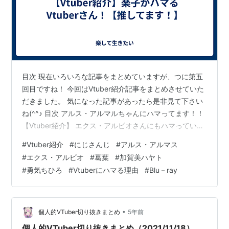
目次 現在いろいろな記事をまとめていますが、つに第五
回目ですね！ 今回はVtuber紹介記事をまとめさせていた
だきました。 気になった記事があったら是非見て下さい
ね(^^♪ 目次 アルス・アルマルちゃんにハマってます！！
【Vtuber紹介】 エクス・アルビオさんにもハマっていま
す！！【Vtuber紹介】 葛葉さんは面白い！！【Vtuber紹
#
Vtuber紹介
#
にじさんじ
#
アルス・アルマス
介】 加賀美社長には投げ銭したくなる！【Vtuber紹介】
#
エクス・アルビオ
#
葛葉
#
加賀美ハヤト
はてなブログ10周年特別お題「私がVtuberにハマる10の
#
勇気ちひろ
#
Vtuberにハマる理由
#
Blu－ray
理由」 ちーちゃんはバイオレンスな魔法少女！【Vtuber
紹介】 【Blu－ray】にじさんじ”Light up tones”【2021/
…
•
個人的VTuber切り抜きまとめ
5年前
個人的VTuber切り抜きまとめ（2021/11/18）