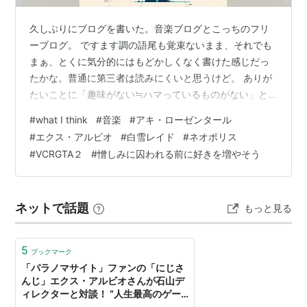
久しぶりにブログを書いた。音楽ブログとこっちのフリ
ーブログ。 ですます調の語尾も覚束ないまま、それでも
まぁ、とくに気分的にはもどかしくなく書けた感じだっ
たかな。普通に第三者は読みにくいと思うけど。 ありが
たいことに「趣味がない≒ハマっているものがない」と
いう期間を人生で一度も経験したことのない私は、「何
#
what I think
#
音楽
#
アキ・ローゼンタール
にも書くことがない」という事態にも陥ったことがな
#
エクス・アルビオ
#
白雪レイド
#
ネオポリス
い。 書くだけなら書ける。書くだけなら。読まれる前提
#
VCRGTA２
#
憎しみに囚われる前に好きを増やそう
の壁が高い。 だから、数年に一度やるかやらないかのス
タイルで、ここでは書きたいことだけ書こう、と思いブ
ログしていこうと思います。 章立てもなし♡情緒も不安
ネットで話題
もっと見る
定じゃないけど一定ではないよ♡ 音楽は普通…
5
ブックマーク
「パラノマサイト」ファンの「にじさ
んじ」エクス・アルビオさんが石山デ
ィレクターと対談！ “人生最高のゲー
ム”と称する本作を語る 制作の裏側か