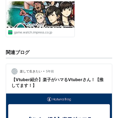
らVTuberの配信事情まで
game.watch.impress.co.jp
関連ブログ
•
楽して生きたい
5年前
【Vtuber紹介】楽子がハマるVtuberさん！【推
してます！】