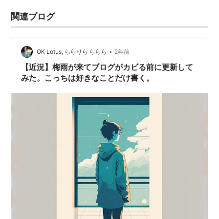
関連ブログ
•
OK Lotus, ららりら ららら
2年前
【近況】梅雨が来てブログがカビる前に更新して
みた。こっちは好きなことだけ書く。