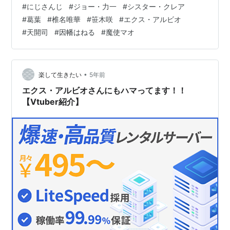
#
にじさんじ
#
ジョー・力一
#
シスター・クレア
きになります！ 最初は力ちゃんがはちゃめちゃしてクレ
#
葛葉
#
椎名唯華
#
笹木咲
#
エクス・アルビオ
アさんがはわわな感じかと思ってたけど､蓋を開けたらバ
#
天開司
#
因幡はねる
#
魔使マオ
チバチに面白いネタで討論会しててめっちゃ好きだわ 私
の考える最強の味噌汁の具は「豆腐」「わかめ」「ね
ぎ」です対戦よろしくおねがいします この2人の化学反
応でめちゃ…
•
楽して生きたい
5年前
エクス・アルビオさんにもハマってます！！
【Vtuber紹介】