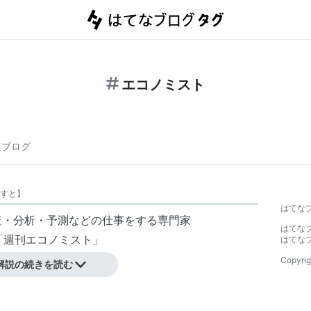
エコノミスト
連ブログ
すと
】
はてな
調査・分析・予測などの仕事をする専門家
はてな
「
週刊エコノミスト
」
はてな
Copyrig
解説の続きを読む