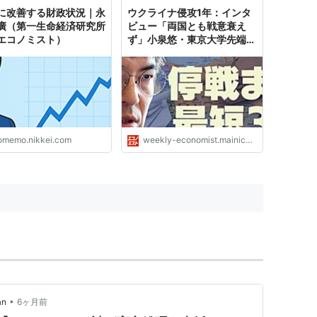
に改善する財政状況｜永
ウクライナ侵攻1年：インタ
廣（第一生命経済研究所
ビュー「両国とも戦意衰え
エコノミスト）
ず」小泉悠・東京大学先端科
学技術研究センター専任講師
| 週刊エコノミスト Online
omemo.nikkei.com
weekly-economist.mainichi.jp
•
an
6ヶ月前