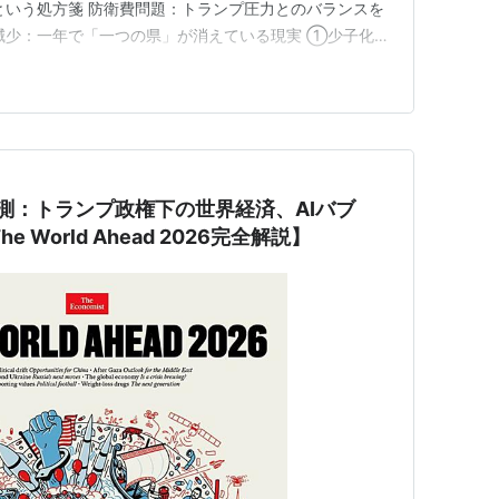
という処方箋 防衛費問題：トランプ圧力とのバランスを
減少：一年で「一つの県」が消えている現実 ①少子化対
でまわる経済」を目指す 変革の「内容」と「順番」が大
ト
 【世界一パワフルな女性】エコノミスト誌が高市総理を表
来を本気で考…
予測：トランプ政権下の世界経済、AIバブ
 World Ahead 2026完全解説】