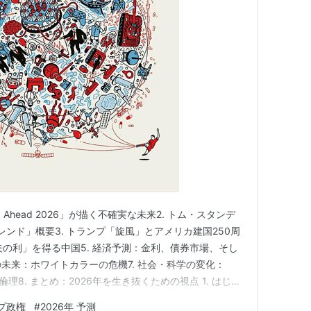
rld Ahead 2026」が描く不確実な未来2. トム・スタンデ
トレンド」概要3. トランプ「旋風」とアメリカ建国250周
夫の利」を得る中国5. 経済予測：金利、債券市場、そし
用の未来：ホワイトカラーの危機7. 社会・科学の変化：
倫理8. まとめ：2026年を生き抜くための視点 1. はじめ
 2026」が描く不確実な未来 2025年も暮れようとしている現
プ政権
#
2026年 予測