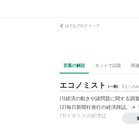
はてなブログ トップ
言葉の解説
ネットで話題
関
エコノミスト
(
一般
)
【
えこのみ
(1)経済の動きや諸問題に関する
(2)毎日新聞社発行の経済雑誌。→
(3)イギリスの経済誌