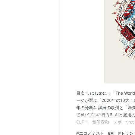
目次 1. はじめに：「The Wo
ージが選ぶ「2026年の10大
年の分断4. 試練の欧州と「漁
てAIバブルの行方6. AIと雇
GLP-1、気候変動、スポーツの
に：「The World Ahead
#
エコノミスト
#
AI
#
トラン