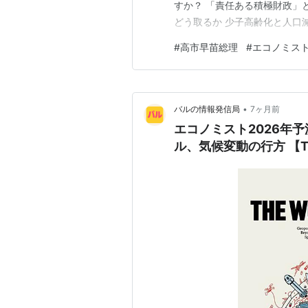
すか？ 「責任ある積極財政」
どう取るか 少子高齢化と人口
策を本気でやる ②「移民なし
#
高市早苗総理
#
エコノミス
事 67歳シニアからのひと言
紙に！67歳シニアが日本の未
•
バルの情報発信局
7ヶ月前
エコノミスト2026年
ル、気候変動の行方 【The