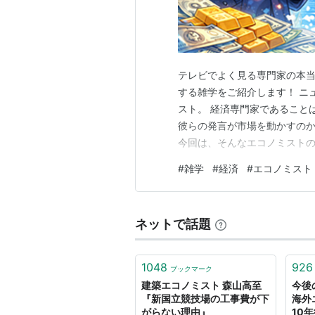
テレビでよく見る専門家の本当
する雑学をご紹介します！ ニ
スト。 経済専門家であること
彼らの発言が市場を動かすの
今回は、そんなエコノミスト
雑学まで、知的好奇心をくすぐ
#
雑学
#
経済
#
エコノミスト
トって何者？アナリストとの決
のお金とモノの流れを分析し、
ネットで話題
1048
926
ブックマーク
建築エコノミスト 森山高至
今後
『新国立競技場の工事費が下
海外
がらない理由』
10年