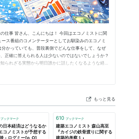
の仕事 皆さん、こんにちは！ 今回はエコノミストに関
ュース番組のコメンテーターとしてお馴染みのエコノミ
は分かっていても、普段裏側でどんな仕事をして、なぜ
か、正確に答えられる人は少ないのではないでしょうか？
の知られざる実態から明日誰かに話したくなるような経済
るトピックを徹底解説します。 📊 そもそもエコノミス
定的な違い エコノミストとは、一言で言えば、世の中
未来を予測するプロフ…
もっと見る
610
ブックマーク
ブックマーク
の日本経済はどうなるか
建築エコノミスト 森山高至
エコノミストが予想する
『カイジの鉄骨渡りに関する
後 - ログミー[o_O]
建築的考察１』