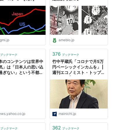
gmi.jp
ameblo.jp
376
ブックマーク
ブックマーク
本のコンテンツは世界中
竹中平蔵氏「コロナで月5万
気」は「日本人の思い込
円ベーシックインカムを」 |
過ぎない」という不都合
週刊エコノミスト・トップス
実……タイで目撃した
トーリー | エコノミスト編集
流の強さ」と日本人の
部 | 毎日新聞「経済プレミ
己陶酔」ぶり（サンデー
ア」
×週刊エコノミスト
ine） - Yahoo!ニュース
ews.yahoo.co.jp
mainichi.jp
362
ブックマーク
ブックマーク