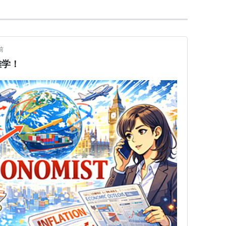
前
雑学！