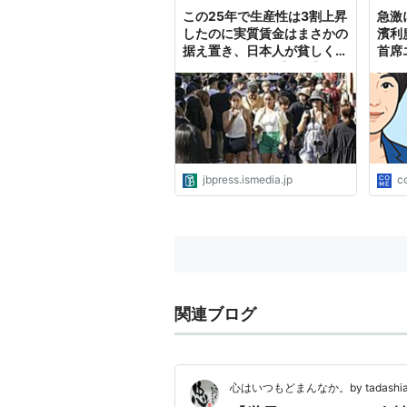
この25年で生産性は3割上昇
急激
したのに実質賃金はまさかの
濱利
据え置き、日本人が貧しくな
首席
った本当の理由 【前編】エ
コノミスト・河野龍太郎氏が
語る「日本は収奪的国家に陥
った」「連合は累計3割のベ
アを求めてもいい」 |
JBpress (ジェイビープレ
ス)
jbpress.ismedia.jp
c
関連ブログ
心はいつもどまんなか。by tadashi