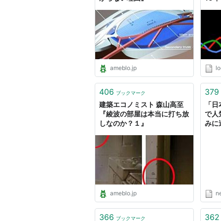
ameblo.jp
lo
406
379
ブックマーク
建築エコノミスト 森山高至
「日
『綾波の部屋は本当に打ち放
で人
しなのか？１』
みに
な現
「韓
「自
毎日
Onl
ameblo.jp
n
366
362
ブックマーク