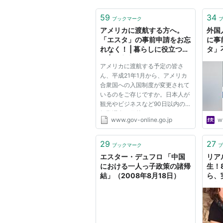
59
34
ブックマーク
アメリカに渡航する方へ。
外国
「エスタ」の事前申請をお忘
に事
れなく！ | 暮らしに役立つ情
タ」
報 | 政府広報オンライン
アメリカに渡航する予定の皆さ
ん、平成21年1月から、アメリカ
合衆国への入国制度が変更されて
いるのをご存じですか。日本人が
観光やビジネスなど90日以内の
短期滞在を目的としてアメリカに
www.gov-online.go.jp
w
訪れる場合、事前に電子渡航認証
システム「ESTA（エスタ）」の
認証を受けることが必要です。認
29
27
ブックマーク
ブ
証を受けていないとアメリカに入
エスター・デュフロ 「中国
リア
国す...
における一人っ子政策の諸帰
生！
結」（2008年8月18日）
ら、
と判
殺害予