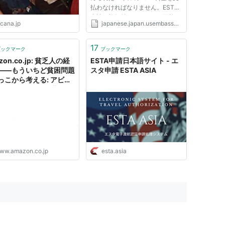
払わなければなりません。ESTA
申請は旅行前ならいつでも可能で
ocana.jp
japanese.japan.usembassy.gov
す。通常一度承認されれば、米国
へ複数回の渡航が可能で、ESTA
は２年間または申請者のパスポー
17
ブックマーク
ブックマーク
トの有効期限、あるいはその他再
zon.co.jp: 貧乏人の経
ESTA申請日本語サイト - エ
申請しな...
――もういちど貧困問題
スタ申請 ESTA ASIA
っこから考える: アビジ
Ｖ・バナジー (著), エ
・デュフロ (著), 山形
翻訳): Digital Ebook
has
ww.amazon.co.jp
esta.asia