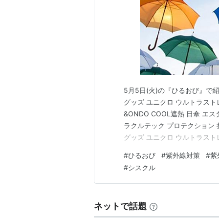
5月5日(火)の『ひるおび』で
グッズ ユニクロ ウルトラス
&ONDO COOL遮熱 日傘 エ
ラクルテック プロテクション 
グッズ ユニクロ ウルトラス
防ぐUVカット機能付き。フー
#
ひるおび
#
紫外線対策
#
紫
ティな印象に。 www.uniqlo.
#
シスクル
ネットで話題