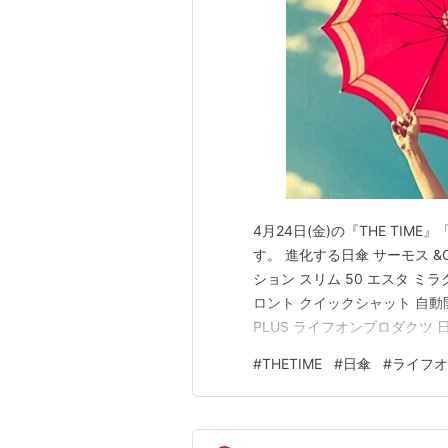
4月24日(金)の『THE TI
す。 進化する日傘 サーモス &
ション スリム 50 エスタ ミ
ロント クイックシャット 自動開
PLUS ライフオンプロダクツ 
進化する日傘 サーモス &OND
#
THETIME
#
日傘
#
ライフオ
保つ・全色遮熱率60%以上/遮光