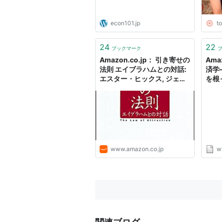
econ101.jp
t
24
22
ブックマーク
Amazon.co.jp： 引き寄せの
Ama
法則 エイブラハムとの対話:
済学
エスター・ヒックス, ジェリ
を根
ー・ヒックス, Esther Hicks,
ット・
Jerry Hicks, 吉田 利子: 本
スター
浩生 (
Purc
www.amazon.co.jp
w