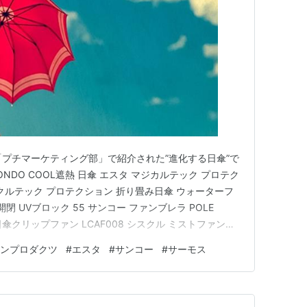
ME』「プチマーケティング部」で紹介された”進化する日傘”で
ONDO COOL遮熱 日傘 エスタ マジカルテック プロテク
ラクルテック プロテクション 折り畳み日傘 ウォーターフ
閉 UVブロック 55 サンコー ファンブレラ POLE
日傘クリップファン LCAF008 シスクル ミストファン傘
O COOL遮熱 日傘 ・まるで魔法びんのように、涼しさを
ンプロダクツ
#
エスタ
#
サンコー
#
サーモス
率100%・UV遮蔽…