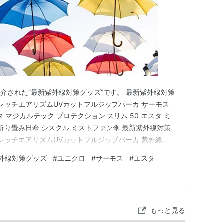
紹介された”最新紫外線対策グッズ”です。 最新紫外線対策
トレッチエアリズムUVカットフルジップパーカ サーモス
スタ マジカルテック プロテクション スリム 50 エスタ ミ
折り畳み日傘 シスクル ミストファン傘 最新紫外線対策
トレッチエアリズムUVカットフルジップパーカ 紫外線を
ドにはバイザーが付いており、日射しをよけつつスポー
外線対策グッズ
#
ユニクロ
#
サーモス
#
エスタ
com サーモス &ONDO COOL遮熱 日傘 ・…
もっと見る