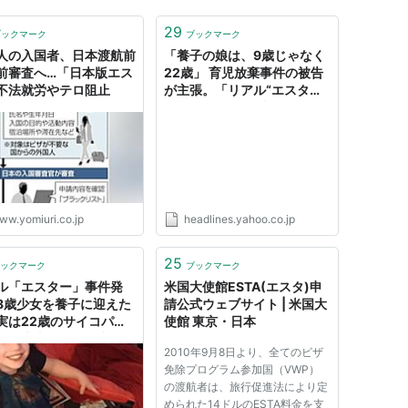
29
ブックマーク
ブックマーク
人の入国者、日本渡航前
「養子の娘は、9歳じゃなく
前審査へ…「日本版エス
22歳」 育児放棄事件の被告
不法就労やテロ阻止
が主張。「リアル“エスタ
ー”だ」と驚愕の声（ハフポ
スト日本版） - Yahoo!ニュ
ース
ww.yomiuri.co.jp
headlines.yahoo.co.jp
25
ックマーク
ブックマーク
ル「エスター」事件発
米国大使館ESTA(エスタ)申
8歳少女を養子に迎えた
請公式ウェブサイト | 米国大
実は22歳のサイコパス
使館 東京・日本
明、大事件に発展中！
2010年9月8日より、全てのビザ
告も… - TOCANA
免除プログラム参加国（VWP）
の渡航者は、旅行促進法により定
められた14ドルのESTA料金を支