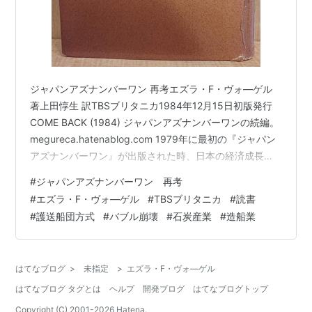
ジャパンアズナンバーワン 再考エズラ・F・ヴォ―ゲル
著上田惇生 訳TBSブリタニカ1984年12月15日初版発行
COME BACK (1984) ジャパンアズナンバーワンの続編。
megureca.hatenablog.com 1979年に最初の『ジャパン
アズナンバーワン』が出版された時、日本の経済成長は
すでに二桁成長の頭打ちのあとで、 GNP成長は名目前年
#
ジャパンアズナンバーワン 再考
比で 8.4%。そして、1984年には、4.5%まで低下してい
#
エズラ・F・ヴォ―ゲル
#
TBSブリタニカ
#
読書
る。おいおい！日本どうした？、、とはいいつつ、まだ
#
護送船団方式
#
バブル崩壊
#
石炭産業
#
造船業
強いね、、、っていうタイミングで出版された一冊とい
っていいだろう。日本はまだバブルに浮かれていた。 一
般には 1991年 バ…
はてなブログ
>
未指定
>
エズラ・F・ヴォ―ゲル
はてなブログ タグとは
ヘルプ
開発ブログ
はてなブログトップ
Copyright (C) 2001-
2026
Hatena.