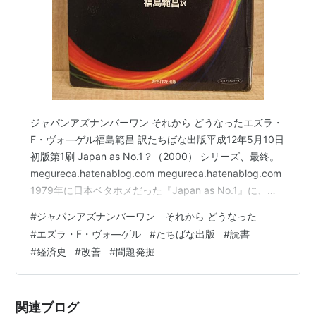
ジャパンアズナンバーワン それから どうなったエズラ・
F・ヴォ―ゲル福島範昌 訳たちばな出版平成12年5月10日
初版第1刷 Japan as No.1？（2000） シリーズ、最終。
megureca.hatenablog.com megureca.hatenablog.com
1979年に日本ベタホメだった『Japan as No.1』に、と
うとう『？』がついた一冊。 でも、 最初から彼は、
#
ジャパンアズナンバーワン それから どうなった
Japan is No.1 とは言っていない。「as」なのだ。そし
#
エズラ・F・ヴォ―ゲル
#
たちばな出版
#
読書
て、すでにそれは、、、、ある側面では「was」になっ
#
経済史
#
改善
#
問題発掘
ているけれど、、、。 本書は バブル崩壊からすでに約10
年しての出版。どう見ても日本…
関連ブログ