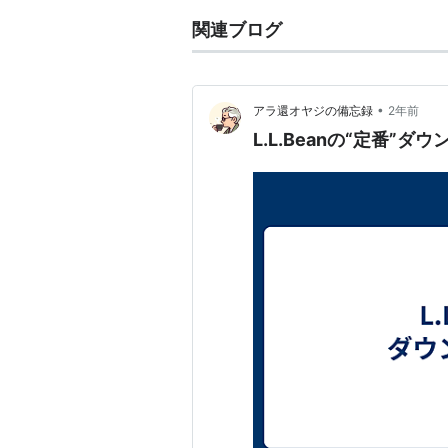
関連ブログ
•
アラ還オヤジの備忘録
2年前
L.L.Beanの“定番”