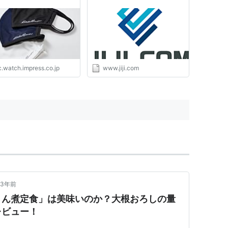
c.watch.impress.co.jp
www.jiji.com
3年前
さん煮定食」は美味いのか？大根おろしの量
レビュー！