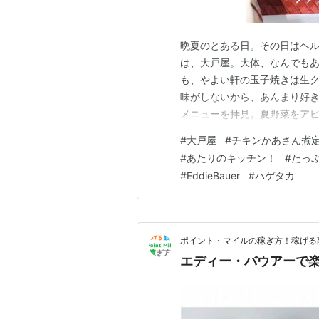
晩夏のとある日。その日はヘ
は、大戸屋。大体、なんでも
も、やよい軒の玉子焼きは生
味がしないから、あんまり好
メニューを拝見。夏野菜をアピ
か。 ゴーヤ ビタミンやカリ
#
大戸屋
#
チキンかあさん煮
い抗酸化作用を持つビタミンC
#
あたりのキッチン！
#
たっ
シン」という成分には健胃効
#
EddieBauer
#
ハゲタカ
ポイント・マイルの稼ぎ方！稼げる
エディー・バウアーで