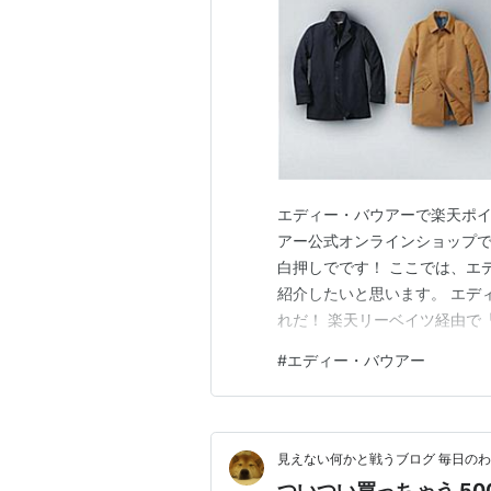
エディー・バウアーで楽天ポイ
アー公式オンラインショップ
白押しでです！ ここでは、エ
紹介したいと思います。 エデ
れだ！ 楽天リーベイツ経由で
セスし、楽天スーパーポイント
#
エディー・バウアー
ー公式オンラインショップ利
た！ 楽天リーベイツ（Rebat
見えない何かと戦うブログ 毎日の
ついつい買っちゃう 50