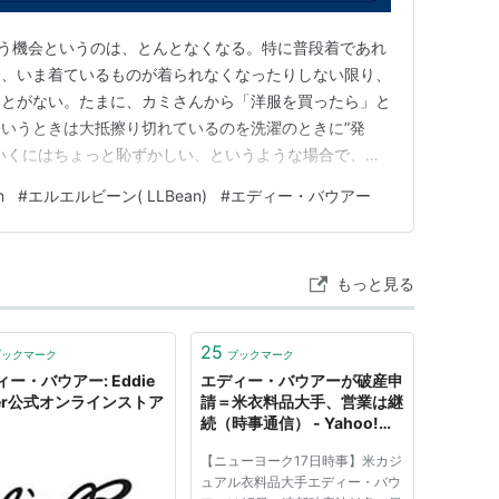
買う機会というのは、とんとなくなる。特に普段着であれ
一、いま着ているものが着られなくなったりしない限り、
ことがない。たまに、カミさんから「洋服を買ったら」と
いうときは大抵擦り切れているのを洗濯のときに”発
いくにはちょっと恥ずかしい、というような場合で、そ
直に新しいものを購入することが多い。購入先はネットが
n
#
エルエルビーン( LLBean)
#
エディー・バウアー
ean製がほぼ100%だ。あれこれいろんなメーカーを試そう
ズも同じメーカー…
もっと見る
25
ブックマーク
ブックマーク
ー・バウアー: Eddie
エディー・バウアーが破産申
uer公式オンラインストア
請＝米衣料品大手、営業は継
続（時事通信） - Yahoo!ニ
ュース
【ニューヨーク17日時事】米カジ
ュアル衣料品大手エディー・バウ