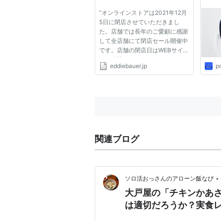
Eddie Bauer
り
”オンラインストアは2021年12月
5日に閉店させていただきまし
た。店舗では長年のご愛顧に感謝
して全店舗にて閉店セール開催中
です。店舗の閉店日はWEBサイト
をご確認ください。"
eddiebauer.jp
p
関連ブログ
•
ソロ活おっさんのアローン飯なび
大戸屋の「チキンかあ
は適切だろうか？実食