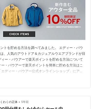
ントを貯める方法を調べてみました。 エディー・バウ
では、人気のアウトドア＆カジュアルウエアブランドが目
ディー・バウアーで楽天ポイントを貯める方法について
ィー・バウアーで楽天ポイントを簡単に貯める方法はこ
「エディー・バウアー公式オンラインショップ」にアク
を貯めよう！ ポイントサイト経由のエディー・バウア
用はこのサイト経由が一番！ポイントサイトを比較してみ
es）の利用方法 楽天…
•
わくわくの正体
5年前
00円分得をした!今ならセール中