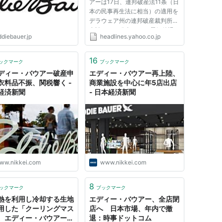
アーは17日、連邦破産法11条（日
本の民事再生法に相当）の適用を
デラウェア州の連邦破産裁判所に
申請したと発表した。 景気後退
ddiebauer.jp
headlines.yahoo.co.jp
に伴う消費低迷が影響したもよう
で、今年第1四半期には4450万ド
ル（約43億円）の赤字を計上し
16
ックマーク
ブックマーク
ていた。米メディアによると、
ディー・バウアー破産申
エディー・バウアー再上陸、
負...
衣料品不振、関税響く -
商業施設を中心に年5店出店
経済新聞
- 日本経済新聞
ww.nikkei.com
www.nikkei.com
8
ックマーク
ブックマーク
熱を利用し冷却する生地
エディー・バウアー、全店閉
用した「クーリングマス
店へ 日本市場、年内で撤
。エディー・バウアーよ
退：時事ドットコム