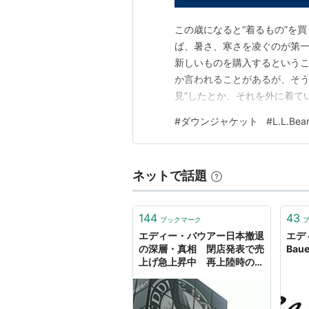
この歳になると“着るもの”を
ば、暑さ、寒さを凌ぐのが第
新しいものを購入するという
か言われることがあるが、そう
見”したとか、それを外に着て
んなときは仰せのとおりに素
#
ダウンジャケット
#
L.L.Bea
ほとんど。メーカーはL.L.B
という気もサラサラなく、サイ
ネットで話題
144
43
ブックマーク
エディー・バウアー日本撤退
エディ
の深層・真相 閉店発表で売
Ba
上げ急上昇中 再上陸時の成
功のカギは？（松下久美） -
エキスパート - Yahoo!ニュ
ース