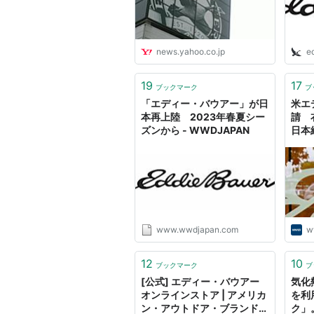
news.yahoo.co.jp
e
19
17
ブックマーク
ブ
「エディー・バウアー」が日
米エ
本再上陸 2023年春夏シー
請 
ズンから - WWDJAPAN
日本
www.wwdjapan.com
w
12
10
ブックマーク
ブ
[公式] エディー・バウアー
気化
オンラインストア | アメリカ
を利
ン・アウトドア・ブランド
ク」