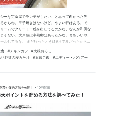
ルシーな定食屋でランチがしたい、と思って向かった先
あるからね。玉子焼きはないけど。やよい軒はある。で
クリームでクリーミー感を出してるのかな、なんか和風な
きじゃない。大戸屋は半熟卵はあったかな。まあいいや、
ールしてるな。 まだ行ったときは9月で夏だったから
ウム、食物繊維など健康に役立つ栄養素が含まれ、特に強
定食
#
チキンカツ
#
大根おろし
の量が豊富です。独特の苦味成分のひとつ「モモルディ
ぷり野菜の麦みそ汁
#
五穀ご飯
#
エディー・バウアー
果があると言われ、食欲が落ちや…
•
副業や節約方法を公開！
10時間前
楽天ポイントを貯める方法を調べてみた！