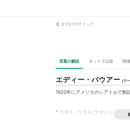
はてなブログ トップ
言葉の解説
ネットで話題
関
エディー・バウアー
(
ア
1920年にアメリカのシアトルで創
*
リスト
：
リスト::ファッションブ