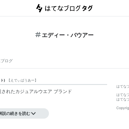
エディー・バウアー
連ブログ
ート
)
【
えでぃばうあー
】
はてな
設されたカジュアルウエア ブランド
はてな
はてな
Copyrig
ランド
解説の続きを読む