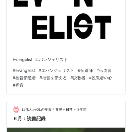
Evangelist. エバンジェリスト
#
evangelist
#
エバンジェリスト
#
伝道師
#
伝道者
#
福音伝道者
#
福音を伝える
#
説教者
#
説教者の心
#
福音
•
ゆるふわOLの投資＊育児＊日常
3年前
６月：読書記録