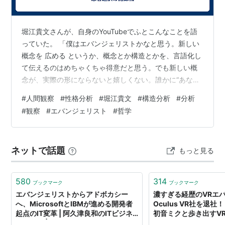
玉川 憲(Amazon Web Services)
西脇 資哲（マイクロソフト）
堀江貴文さんが、自身のYouTubeでふとこんなことを語
佐藤 直生（マイクロソフト）
っていた。 「僕はエバンジェリストかなと思う。新しい
春日井 良隆（マイクロソフト）
概念を 広める というか、概念とか構造とかを、言語化し
て伝えるのはめちゃくちゃ得意だと思う。でも新しい概
米持 幸寿(日本IBM）
念が、実際の形にならないと嬉しくない。誰かに“あなた
→
エヴァンジェリスト
のおかげで起業がうまくいきました”とか、“本当に感謝し
#
人間観察
#
性格分析
#
堀江貴文
#
構造分析
#
分析
てます”って言われても、そんなに嬉しくないんだよね」
#
観察
#
エバンジェリスト
#
哲学
「まあ、よかったですね」とは返すけれど、心の中はそ
れで満たされるわけじゃない。それよりも、その概念が
物質的に“形”になっているかどうか、そっちの方がずっと
ネットで話題
もっと見る
重要なんだ、と彼は言う。 その語りは、あまりにも堀江
さんらしい。合理、構造…
580
314
ブックマーク
ブックマーク
エバンジェリストからアドボカシー
濃すぎる経歴のVRエ
へ、MicrosoftとIBMが進める開発者
Oculus VR社を退社！
起点のIT変革 | 阿久津良和のITビジネ
初音ミクと歩き出すV
ス超前線 | NewsInsight