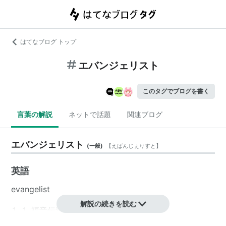
はてなブログ トップ
エバンジェリスト
このタグでブログを書く
言葉の解説
ネットで話題
関連ブログ
エバンジェリスト
(
一般
)
【
えばんじぇりすと
】
英語
evangelist
解説の続きを読む
福音伝道者、福音書の著者
（特定の分野への）熱烈な支持者、改革運動者