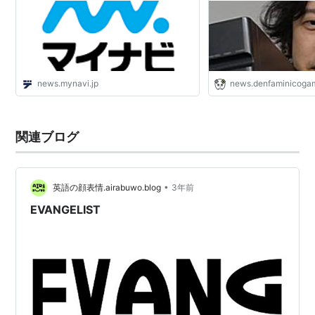
news.mynavi.jp
news.denfaminicogam
関連ブログ
•
英語の顔表情.airabuwo.blog
3年前
EVANGELIST