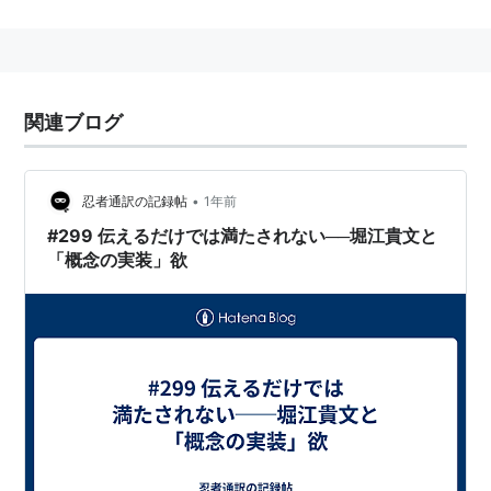
ビジネス用語
自社の製品やサービス、ノウハウ等を、顧客・パートナ
ーをはじめ世間に広くわかりやすく説明して回る役割を
関連ブログ
する人。開発者でありながら、PRの役割を担う人が多
い。役職として採用している企業もある。
•
忍者通訳の記録帖
1年前
また、自分が信奉する製品を、他人に勧めて広めようと
#299 伝えるだけでは満たされない──堀江貴文と
する人のこと。
「概念の実装」欲
元々は、複雑なIT技術を分かりやすく説明する役割をす
る人を呼びあらわすIT用語であったが、今では一般的に
使用されつつある。
第1回『エバンジェリストに必要なもの、それは』
(1/3)：EnterpriseZine（エンタープライズジン）
日本で著名なエバンジェリスト