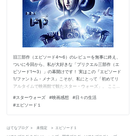
旧三部作（エピソード4〜6）のレビューを無事に終え、
ついに今回から、私が大好きな「プリクエル三部作（エ
ピソード1〜3）」の幕開けです！ 実はこの『エピソード
1/ファントム・メナス』こそが、私にとって「初めてリ
アルタイムで映画館で観たスター・ウォーズ」。 ここか
ら始まるすべての悲劇と希望――「アナキン・ストーリ
#
スターウォーズ
#
映画感想
#
日々の生活
ー」の原点である本作の魅力を、当時のノスタルジーと
#
エピソード１
ともに語り尽くします！ （⚠️注意：この記事には『エピ
ソード1』およびシリーズ全体の重大なネタバレが含まれ
ます！） 出典：スター・ウォーズ公式YouTube 手に汗握
はてなブログ
>
未指定
>
エピソード１
る！アナキン・スカイウォーカーのポッドレース｜ファ