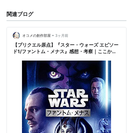
関連ブログ
•
オコメの創作部屋
3ヶ月前
【プリクエル原点】『スター・ウォーズ エピソー
ド1/ファントム・メナス』感想・考察｜ここから
始まるアナキン・ストーリーと、ネットなき時代
の熱狂 🌌✨（🎥趣味の世界：映画編）