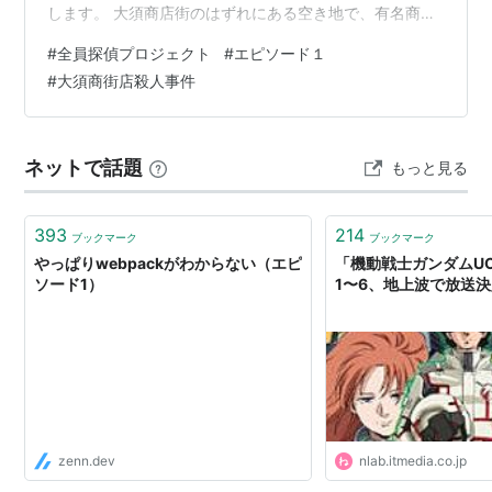
します。 大須商店街のはずれにある空き地で、有名商店
街レポーターが変わり果てた姿で見つかった。警察は状
#
全員探偵プロジェクト
#
エピソード１
況から殺人事件と断定し、捜査を開始。しかし、被害者
#
大須商街店殺人事件
の死亡推定時刻と、遺体遺棄時刻にはタイムラグが･･･。
果たして犯人は？動機は？そして時間差のトリックと
は？さらに、もう1つの殺人事件が･･･ ※公式HPより引用
ネットで話題
もっと見る
４年振りにテレビ愛知さんのイベントが帰ってきまし
た…
393
214
ブックマーク
ブックマーク
やっぱりwebpackがわからない（エピ
「機動戦士ガンダムU
ソード1）
1〜6、地上波で放送決定
zenn.dev
nlab.itmedia.co.jp