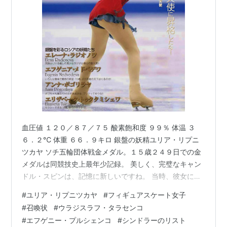
2009-10 ヨーロッパフィギュアスケート選手権 優勝
2009-10 バンクーバーオリンピック 銀メダル
血圧値 １２０／８７／７５ 酸素飽和度 ９９％ 体温 ３
６．２℃ 体重 ６６．９キロ 銀盤の妖精ユリア・リプニ
ツカヤ ソチ五輪団体戦金メダル。１５歳２４９日での金
メダルは同競技史上最年少記録。 美しく、完璧なキャン
ドル・スピンは、記憶に新しいですね。 当時、彼女にし
かできない技だったので、プロスケーターの間でも、
#
ユリア・リプニツカヤ
#
フィギュアスケート女子
「関節を外してやるのでは？」などとささやかれました
#
召喚状
#
ウラジスラフ・タラセンコ
が、現在ではその後に続く若い人たちにも、受け継がれ
#
エフゲニー・プルシェンコ
#
シンドラーのリスト
ていますね。 ロシアのエカテリンブルクで生まれる。母