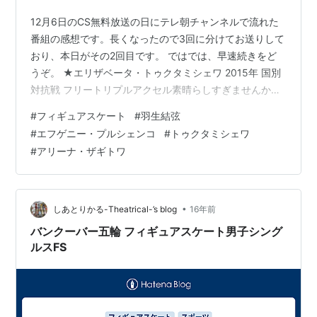
12月6日のCS無料放送の日にテレ朝チャンネルで流れた
番組の感想です。長くなったので3回に分けてお送りして
おり、本日がその2回目です。 ではでは、早速続きをど
うぞ。 ★エリザベータ・トゥクタミシェワ 2015年 国別
対抗戦 フリートリプルアクセル素晴らしすぎませんか。
彼女のジャンプはとにかくシャープで大好きです。女子
#
フィギュアスケート
#
羽生結弦
の中ではいちばん好みのジャンプをする選手かも。無駄
#
エフゲニー・プルシェンコ
#
トゥクタミシェワ
がないような感じで。そしてただかわいいだけではない
#
アリーナ・ザギトワ
キャラクターや迫力がホントいい個性なんですよねえ。
国別だから応援席がうるさいわ(笑)。 ★エフゲニア・メ
ドベージェワ 2017年 ロステレコムカップ フリー『アン
ナ・カレーニナ』。…
•
しあとりかる-Theatrical-’s blog
16年前
バンクーバー五輪 フィギュアスケート男子シング
ルスFS