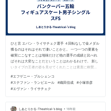
ひと言 エバン・ライサチェク選手 ４回転なしで金メダル
獲るのはそれはそれで凄いことかと。 一つ一つの要素を
確実にこなすことは地味だけど他の選手の成績と比べれ
ばそれは大変なことだということはわかるわけで。 新し
いタイプの王者の姿を見せてくれたことは素直に称賛す
べきかと。 エフゲニー・プルシェンコ選手 間違いなくこ
#
エフゲニー・プルシェンコ
の人が今大会を盛り上げてくれた立役者。 確かに男子か
#
ステファン・ランビエール
#
織田信成
#
小塚崇彦
ら４回転が消えてしまったら競技としての進化が止まる
#
エヴァン・ライサチェク
という言い分はよぉ〜くわかるし、その意見に賛成で
す。 空中で軸がぶれても下半身の強さで持ちこたえる力
技を見せつけた着氷に身体能力の高さは健在なんだな
ぁ･･･と思ったりしたけど、美しいジャ…
•
しあとりかる-Theatrical-’s blog
16年前