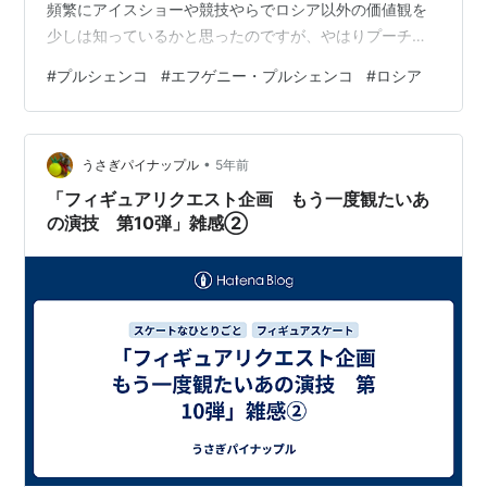
頻繁にアイスショーや競技やらでロシア以外の価値観を
少しは知っているかと思ったのですが、やはりプーチン
は裏切れない？裏切ることにより多くのものを失う、自
#
プルシェンコ
#
エフゲニー・プルシェンコ
#
ロシア
分が亡命をすることで各所に迷惑がかかることを考えて
いるのではないのかなと思ったりします。 侵攻当初から
亡命する意思を示さなかったし、彼のことだから国外に
•
いるスケーターが説得したとしても「ニェット！＝NO」
うさぎパイナップル
5年前
と反論しているのかもしれない。 プルシェンコが亡命・
「フィギュアリクエスト企画 もう一度観たいあ
招集拒否をすることはプーチンを裏切ることに…
の演技 第10弾」雑感②