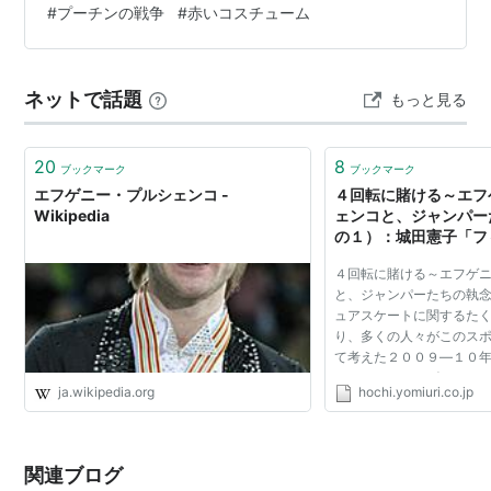
#
プーチンの戦争
#
赤いコスチューム
親がリプニツカヤを妊娠中に、父親は軍に徴兵され兵役
についたが、その後戻らなかった為、母子家庭で育つ。
一人っ子である。 彼女の生き方に陰…
ネットで話題
もっと見る
20
8
ブックマーク
ブックマーク
エフゲニー・プルシェンコ -
４回転に賭ける～エフ
Wikipedia
ェンコと、ジャンパー
の１）：城田憲子「フ
界」：コラム：スポー
４回転に賭ける～エフゲ
と、ジャンパーたちの執念
ュアスケートに関するた
り、多くの人々がこのス
て考えた２００９―１０
っかりオフシーズンとな
ja.wikipedia.org
hochi.yomiuri.co.jp
が、この１年で話題にな
少しずつ振り返って...
関連ブログ