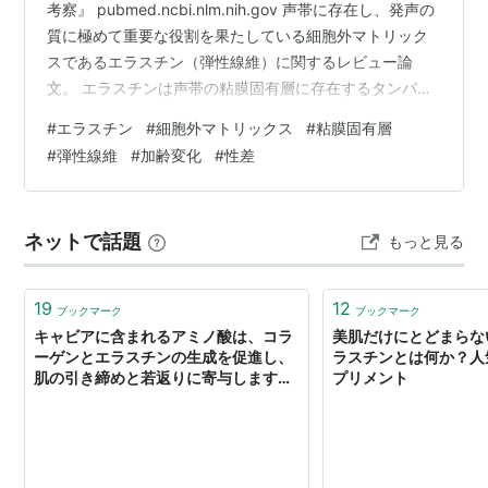
考察』 pubmed.ncbi.nlm.nih.gov 声帯に存在し、発声の
質に極めて重要な役割を果たしている細胞外マトリック
スであるエラスチン（弾性線維）に関するレビュー論
文。 エラスチンは声帯の粘膜固有層に存在するタンパク
質で、声帯組織全体のタンパク質の約9%を占めている。
#
エラスチン
#
細胞外マトリックス
#
粘膜固有層
それに比べ、皮膚、肺、大動脈では、エラスチンが占め
#
弾性線維
#
加齢変化
#
性差
る割合はそれぞれ2〜4%、30%、70%であるが、これは
力学的ひずみが、固有層では皮膚に比べると大、肺や動
脈よりは小であることを示唆している。 エラスチンの形
ネットで話題
もっと見る
成、構造、組織化の変化は弾性に影響を与え、それによ
り粘膜波の伝播…
19
12
ブックマーク
ブックマーク
キャビアに含まれるアミノ酸は、コラ
美肌だけにとどまらな
ーゲンとエラスチンの生成を促進し、
ラスチンとは何か？人
肌の引き締めと若返りに寄与します。
プリメント
- japan-eat’s blog