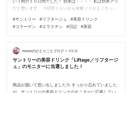
いう間の１０日間でした！ 効果は・・・・ 私は効果アリ
だと思います。 ３日目くらいから化粧ノリがよくなった
し、洗顔するときの手触りも変わったと思う。 ハリを感
#
サントリー
#
リフタージュ
#
美容ドリンク
じられたのと、ほうれい線が薄くなったと感じられたの
#
コラーゲン
#
エラスチン
#
日記
#
美容
で、効果アリです。 まぁ、感じ方は人それぞれなので、
効果なんて無いよって言う人もいるのでしょうが。 私
は、ありです！ 飲用を続ければ効果も続く・・・ 続けた
いという気持ちはありありですが、う～ん、１本４００
•
momoのひとりごとブログ
4年前
円かぁ～💦 他にもサプリ…
サントリーの美容ドリンク「Liftage／リフタージ
ュ」のモニターに当選しました！