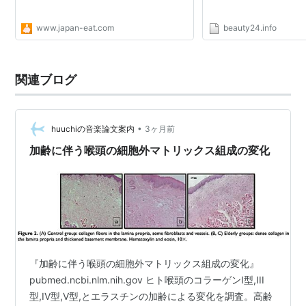
www.japan-eat.com
beauty24.info
関連ブログ
•
huuchiの音楽論文案内
3ヶ月前
加齢に伴う喉頭の細胞外マトリックス組成の変化
『加齢に伴う喉頭の細胞外マトリックス組成の変化』
pubmed.ncbi.nlm.nih.gov ヒト喉頭のコラーゲンI型,III
型,IV型,V型,とエラスチンの加齢による変化を調査。高齢