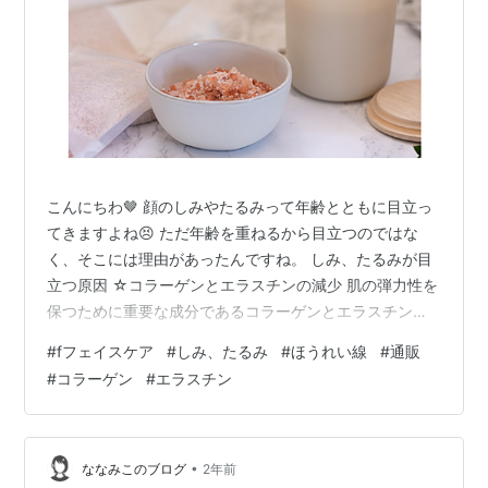
こんにちわ🤎 顔のしみやたるみって年齢とともに目立っ
てきますよね😣 ただ年齢を重ねるから目立つのではな
く、そこには理由があったんですね。 しみ、たるみが目
立つ原因 ☆コラーゲンとエラスチンの減少 肌の弾力性を
保つために重要な成分であるコラーゲンとエラスチン
は、年齢とともに減少します。その結果、肌は弾力を失
#
fフェイスケア
#
しみ、たるみ
#
ほうれい線
#
通販
い、たるみやしわができやすくなります。 ☆皮膚の水分
#
コラーゲン
#
エラスチン
量の減少 加齢とともに、肌の水分を保持する能力も低下
します。これにより、肌が乾燥しやすくなり、しわが目
立ちやすくなります。 ☆脂肪の分布の変化 顔の脂肪層も
年齢とともに変化し、特定の部位に脂肪が減少したり、
•
ななみこのブログ
2年前