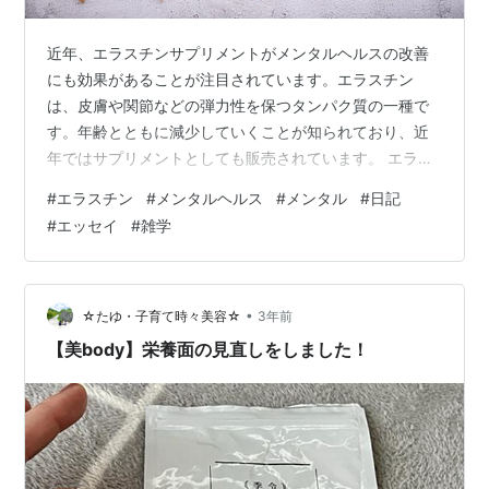
近年、エラスチンサプリメントがメンタルヘルスの改善
にも効果があることが注目されています。エラスチン
は、皮膚や関節などの弾力性を保つタンパク質の一種で
す。年齢とともに減少していくことが知られており、近
年ではサプリメントとしても販売されています。 エラス
チンサプリがメンタルヘルスに良いとされる理由 エラス
#
エラスチン
#
メンタルヘルス
#
メンタル
#
日記
チンサプリがメンタルヘルスに良いとされる理由は、以
#
エッセイ
#
雑学
下の通りです。 ストレス軽減効果 エラスチンには、スト
レスホルモンであるコルチゾールの分泌を抑制する効果
があるとされています。 また、エラスチンには、神経を
安定させる効果があるとされています。 リラックス効果
•
☆たゆ・子育て時々美容☆
3年前
エラスチンには、筋肉の緊張をほぐし、リ…
【美body】栄養面の見直しをしました！