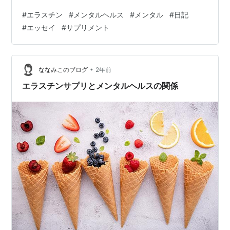
チンサプリがメンタルヘルスに良いとされる理由 エラス
#
エラスチン
#
メンタルヘルス
#
メンタル
#
日記
チンサプリがメンタルヘルスに良いとされる理由は、以
#
エッセイ
#
サプリメント
下の通りです。 ストレス軽減効果 エラスチンには、スト
レスホルモンであるコルチゾールの分泌を抑制する効果
があるとされています。 また、エラスチンには、神経を
安定させる効果があるとされています。 リラックス効果
•
ななみこのブログ
2年前
エラスチンには、筋肉の緊張をほぐし、リ…
エラスチンサプリとメンタルヘルスの関係