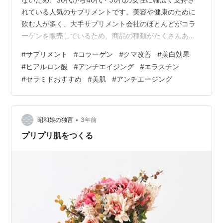
れている人気のサプリメントです。美容や健康のために
飲む人が多く、大手サプリメント会社のほとんどがコラ
ーゲンを販売しているため、商品の種類がたくさんあり
ます。しかし、低分子コラーゲン・Ⅲ型コラーゲン・フィ
#
サプリメント
#
コラーゲン
#
クマ改善
#
美白効果
ッシュコラーゲンなど、配合成分はさまざま。ヒアルロ
#
ヒアルロン酸
#
アンチエイジング
#
エラスチン
ン酸やプラセンタが含まれているものもあり、どれがよ
#
セラミドおすすめ
#
美肌
#
アンチエージング
いのか迷いますよね。 いざサプリを飲もうと思っても、
種類が多くどれを選べばいいかわからないという方向け
に、コラーゲンサプリの選び方や、おすすめのサプリを
厳選してご紹介！ この記事はこんな方におス…
•
昭和娘の独言
3年前
プリプリ肌をつくる