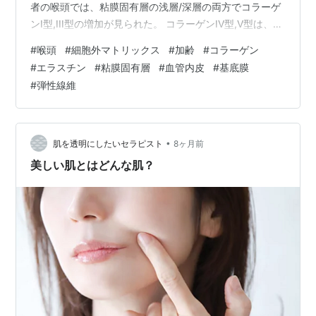
者の喉頭では、粘膜固有層の浅層/深層の両方でコラーゲ
ンI型,III型の増加が見られた。 コラーゲンIV型,V型は、固
有層の血管内皮及び基底膜において検出された。エラス
#
喉頭
#
細胞外マトリックス
#
加齢
#
コラーゲン
チンの発現は、固有層浅層/深層において減少していた。
#
エラスチン
#
粘膜固有層
#
血管内皮
#
基底膜
結論として、コラーゲンI型及びIII型の明らかな増加と弾
#
弾性線維
性線維の減少が観察された。コラーゲンIV型及びV型の濃
度は、年齢層間の差が無かった。 これらの結果は、男性
の喉頭では加齢に従って、コラー…
•
肌を透明にしたいセラピスト
8ヶ月前
美しい肌とはどんな肌？