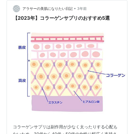
える役割もあります。 特に女性ホルモンに近い『イソフ
ラボン』は女性ホルモンのエストロゲンを補い バストア
•
アラサーの美肌になりたい日記
3年前
ップ効果が期待でき…
【2023年】コラーゲンサプリのおすすめ5選
コラーゲンサプリは副作用が少なく太ったりする心配も
ないため、30代から40代・50代の女性に幅広く支持さ