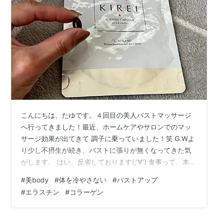
こんにちは、たゆです。４回目の美人バストマッサージ
へ行ってきました！最近、ホームケアやサロンでのマッ
サージ効果が出てきて 調子に乗っていました！笑 G.Wよ
り少し不摂生が続き、バストに張りが無くなってきた気
がします。 はい、反省しております(;'∀') 食事って、本当
に肌や体形にダイレクトに影響しますよね…涙 というこ
#
美body
#
体を冷やさない
#
バストアップ
とで、栄養面の見直しから！！ タンパク質 筋肉や体の組
#
エラスチン
#
コラーゲン
織を作ってくれるタンパク質。 実は女性ホルモンの素で
もあります。 タンパク質は女性ホルモンを活性化し、整