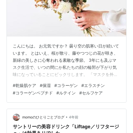
こんにちは。 お元気ですか？ 曇り空の肌寒い日が続いて
います。 とはいえ、桜が散り、藤やつつじの花が咲き、
新緑の美しさに心奪われる素敵な季節。 3年にも及ぶマ
スク生活で、いつの間にか私たちの顔の輪郭が下がり気
味になっていることにビックリします。 「マスクを外し
たくない」っていう方の中に、マスクたるみが気なって
#
乾燥肌ケア
#
保湿
#
コラーゲン
#
エラスチン
いる人もいるのかもしれません。 だからといって一生マ
#
コラーゲンペプチド
#
ルテイン
#
セルフケア
スクをしたままで…という訳にはいきません。 手っ取り
早くエイジングケア、ということならオススメはコラー
ゲンです。 コラーゲンって、ふかひれとか豚足とか昔流
行ったコラーゲン鍋のこと？って思うかもしれません
•
momoのひとりごとブログ
4年前
が、半分合ってて半分合っていません。…
サントリーの美容ドリンク「Liftage／リフタージ
ュ」は効果ありでした