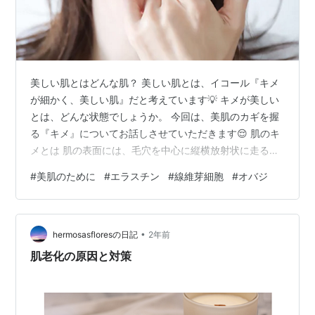
美しい肌とはどんな肌？ 美しい肌とは、イコール『キメ
が細かく、美しい肌』だと考えています💡 キメが美しい
とは、どんな状態でしょうか。 今回は、美肌のカギを握
る『キメ』についてお話しさせていただきます😌 肌のキ
メとは 肌の表面には、毛穴を中心に縦横放射状に走る溝
（これを皮溝と言います）と、この溝で区切られて、こ
#
美肌のために
#
エラスチン
#
線維芽細胞
#
オバジ
んもりと盛り上がった丘（これを皮丘と言います）があ
ります。 この皮溝と皮丘で織りなされた皮膚表面の凹凸
を『キメ』と言います。 キメが細かく美しいとは キメが
•
細かく美しい肌とは、このような状態と言えます📝 皮溝
hermosasfloresの日記
2年前
がくっきりと鮮明で、一方向に流れることなく、どの方
肌老化の原因と対策
向にも均一に走り、本数が多く、皮…