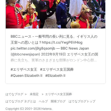
BBCニュース - 一般弔問の長い列に見る、イギリス人の
王室への思いとは？https://t.co/YwgP6VHlog
pic.twitter.com/j9g8qsomjb — BBC News Japan
(@bbcnewsjapan) 2022年9月19日 エリザベス女王の国
葬に先立ち、英軍のさまざまな部隊がロンドン中心部を
行進しています。https://t.co/upaaUK246S — BBC
#
エリザベス女王
#
エリザベス女王国葬
News Japan (@bbcnewsjapan) 2022年9月19日 エリザ
#
Queen Elizabeth II
#
Elizabeth II
ベス女王の国葬に先立ち、英軍のさまざまな部隊がロン
ドン中心部を行進しています。https://t.co/upa…
はてなブログ
>
未指定
>
エリザベス女王国葬
はてなブログ タグとは
ヘルプ
開発ブログ
はてなブログトップ
Copyright (C) 2001-
2026
Hatena.