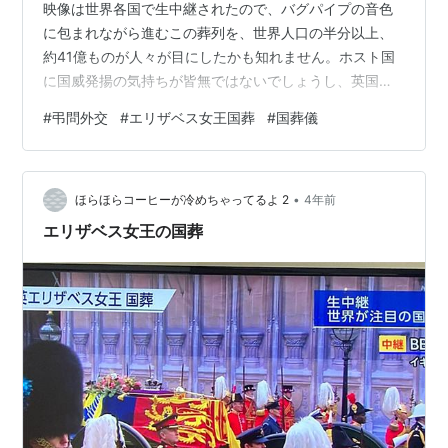
映像は世界各国で生中継されたので、バグパイプの音色
に包まれながら進むこの葬列を、世界人口の半分以上、
約41億ものが人々が目にしたかも知れません。ホスト国
に国威発揚の気持ちが皆無ではないでしょうし、英国民
がすべて等しく哀悼しているわけでもないとは思いま
#
弔問外交
#
エリザベス女王国葬
#
国葬儀
す。しかし、全体として「品よく」儀式が進んでいった
ことには敬意をおぼえました。それを「国力」とか「国
の品格」とするならば、一週間後に「国葬儀」（という
•
より「偲ぶ会」）をとり行う日本が、世にどのような品
ほらほらコーヒーが冷めちゃってるよ 2
4年前
性（品格）を示すことになるのか。世論が割れる（反対
エリザベス女王の国葬
の意見の方が多い）中で、手当たり次第に招待状を送
り…