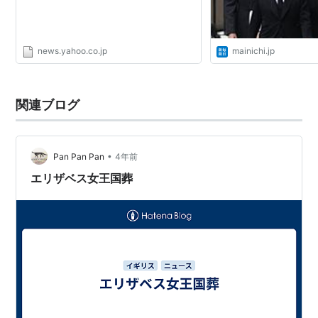
news.yahoo.co.jp
mainichi.jp
関連ブログ
•
Pan Pan Pan
4年前
エリザベス女王国葬