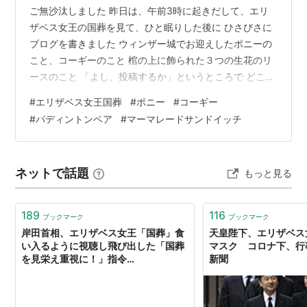
ご無沙汰しました 昨日は、午前3時に起きだして、エリ
ザベス女王の国葬を見て、ひと眠りした後に ひさびさに
ブログを書きました ウィンザー城でお迎えしたポニーの
こと、コーギーのこと 棺の上に飾られた３つの生花のリ
ースのこと 「よし、投稿するか」というところで どこを
どう押したのか 全部消えてしまいました・・・！ 慌てて
#
エリザベス女王国葬
#
ポニー
#
コーギー
あちこちいじったけど、ダメ すぐには、もう一度同じこ
#
パディントンベア
#
マーマレードサンドイッチ
とを書く気にならず、「明日にしよう」と思ったんです
が 昨日のうちに、私が書いたことはどれもネットのニュ
ースになっていて 今更、二番煎じの記事を書くのは、お
ネットで話題
もっと見る
もしろくなく くさっております・・・ 後で、過去記事と
して振り返った時に、思い…
189
116
ブックマーク
ブックマーク
岸田首相、エリザベス女王「国葬」食
天皇陛下、エリザベス
い入るように視聴し飛び出した「国葬
マスク コロナ下、行事
を見栄え重視に！」指令
新聞
（SmartFLASH） - Yahoo!ニュース