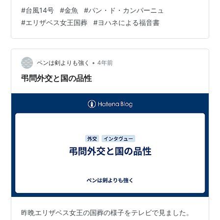
飛ばされないようにビニール紐で縛ったのは妻の作業だ
#
台風14号
#
金魚
#
パン・ド・カンパーニュ
が・・・この方法は原始的だがコレしか良い方法が見つ
#
エリザベス女王国葬
#
ヨハネによる福音書
からない。 構造的に蓋が開け閉め出来るように作るには
仕掛けが大がかりになるし、それを実現させるには一度
金魚鉢に使っている火鉢の水を抜いて、その下に基礎的
なモノを構築しなくてはならない。それは、やってやれ
•
ペンは剣よりも強く
4年前
ないワケではないが大がかり過ぎるし・・・見…
弔問外交と国の品性
昨晩エリザベス女王の国葬の様子をテレビで見ました。