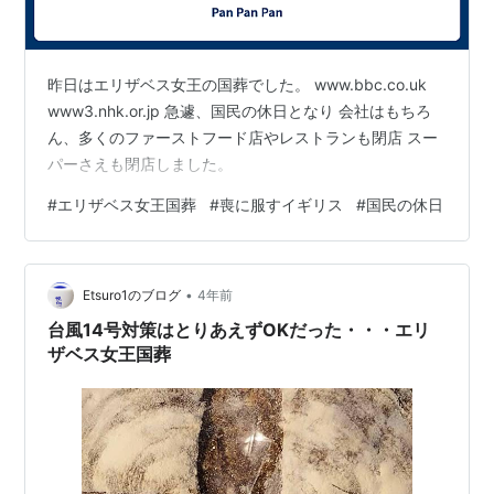
昨日はエリザベス女王の国葬でした。 www.bbc.co.uk
www3.nhk.or.jp 急遽、国民の休日となり 会社はもちろ
ん、多くのファーストフード店やレストランも閉店 スー
パーさえも閉店しました。
#
エリザベス女王国葬
#
喪に服すイギリス
#
国民の休日
•
Etsuro1のブログ
4年前
台風14号対策はとりあえずOKだった・・・エリ
ザベス女王国葬