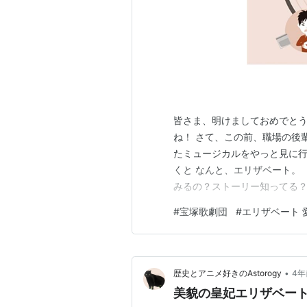
皆さま、明けましておめでとう
ね！ さて、この前、職場の後
たミュージカルをやっと見に
くと なんと、エリザベート。
みるの？ストーリー知ってる？
ジェジュンが歌ってたよね？
#
宝塚歌劇団
#
エリザベート 
い、ぼくはーいまー」 興奮す
輩がなっていたのでちょっとク
•
歴史とアニメ好きのAstorogy
4年
美貌の皇妃エリザベー