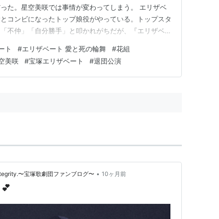
った。星空美咲では事情が変わってしまう。 エリザベ
役とコンビになったトップ娘役がやっている。トップスタ
は「不仲」「自分勝手」と叩かれがちだが、『エリザベー
ッシングを抑え込む効果があった。 女帝娘役の集大成
ート
#
エリザベート 愛と死の輪舞
#
花組
ンも定着しつつある。 しかし星空美咲は永久輝せあと
空美咲
#
宝塚エリザベート
#
退団公演
手役だ。 外部では…
•
with integrity.〜宝塚歌劇団ファンブログ〜
10ヶ月前
💕