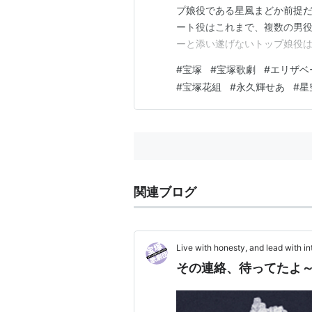
プ娘役である星風まどか前提だ
ート役はこれまで、複数の男
ーと添い遂げないトップ娘役
ト』という作品があることでバ
#
宝塚
#
宝塚歌劇
#
エリザベ
として、退団公演になるパター
#
宝塚花組
#
永久輝せあ
#
星
共に就任したため、1人目の相
関連ブログ
Live with honesty, and lead 
その連絡、待ってたよ～