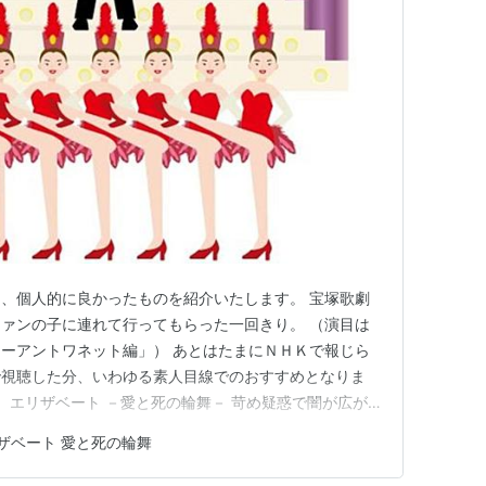
、個人的に良かったものを紹介いたします。 宝塚歌劇
ァンの子に連れて行ってもらった一回きり。 （演目は
ーアントワネット編」） あとはたまにＮＨＫで報じら
で視聴した分、いわゆる素人目線でのおすすめとなりま
） エリザベート －愛と死の輪舞－ 苛め疑惑で闇が広が
オ～☆ 二都物語（１９８５年版） こちらはＮＨＫで視聴
ザベート 愛と死の輪舞
木瞳、男主人公が大地真央と、現在舞台やテレビなどで
んたちがまだ宝塚在籍…