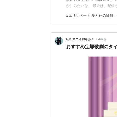
か）みたいな。 最近は、配信
とにしたんです。 実はつい先
#
エリザベート 愛と死の輪舞
が、みりおちゃんだったので
あでは抽選応募しなかったんで
•
昭和ネコ令和を歩く
4年前
おすすめ宝塚歌劇のタ