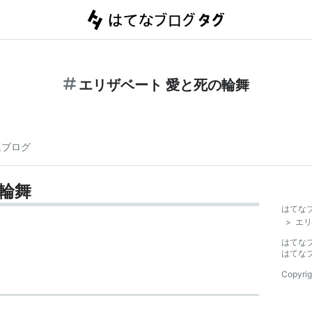
エリザベート 愛と死の輪舞
連ブログ
輪舞
はてな
>
エリ
はてな
はてな
Copyrig