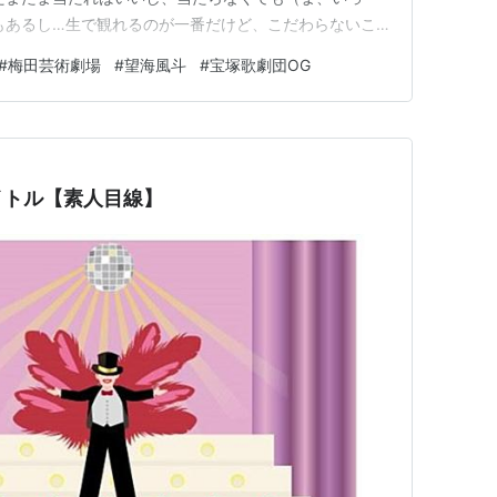
もあるし…生で観れるのが一番だけど、こだわらないこ
日、ぴあ貸切の抽選応募しようと思った・・・のです
#
梅田芸術劇場
#
望海風斗
#
宝塚歌劇団OG
、（どうせ観るならだいもんがいい・・・）と思って、ぴ
すね。 で、すっかりイープ…
イトル【素人目線】