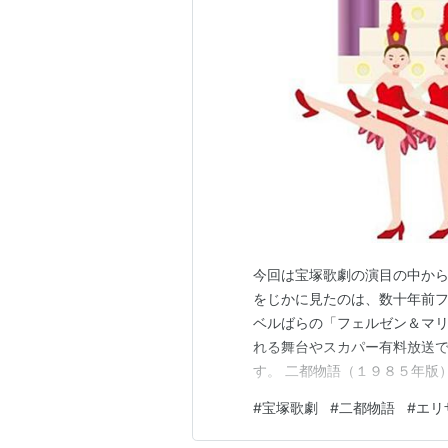
今回は宝塚歌劇の演目の中から
をじかに見たのは、数十年前フ
ベルばらの「フェルゼン＆マリ
れる舞台やスカパー有料放送
す。 二都物語（１９８５年版
る ☆おまけ～華やかに踊るマ
#
宝塚歌劇
#
二都物語
#
エリ
した舞台です。 女主人公が黒
女優として活躍している大物さ