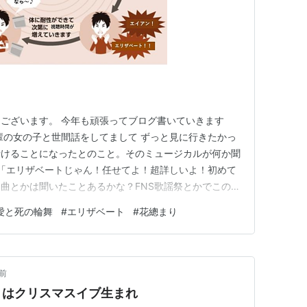
ございます。 今年も頑張ってブログ書いていきます
輩の女の子と世間話をしてまして ずっと見に行きたかっ
行けることになったとのこと。そのミュージカルが何か聞
 「エリザベートじゃん！任せてよ！超詳しいよ！初めて
曲とかは聞いたことあるかな？FNS歌謡祭とかでこの前
聞いたかな？歌おうか？とーもだちをーわすれーはしな
愛と死の輪舞
#
エリザベート
#
花總まり
る35歳男性。 こっわ。 明らかにキワモノを見る目に後
ールダウンし、おすす…
前
トはクリスマスイブ生まれ