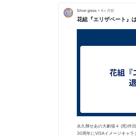
•
Silver grass
6ヶ月前
花組『エリザベート』
永久輝せあの大劇場４ (死)
30周年にVISAイメージキ